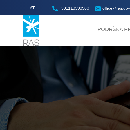
LAT
+381113398500
office@ras.gov
PODRŠKA PR