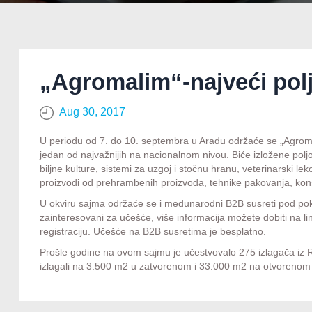
„Agromalim“-najveći pol
Aug 30, 2017
U periodu od 7. do 10. septembra u Aradu održaće se „Agromal
jedan od najvažnijih na nacionalnom nivou. Biće izložene polj
biljne kulture, sistemi za uzgoj i stočnu hranu, veterinarski l
proizvodi od prehrambenih proizvoda, tehnike pakovanja, konsul
U okviru sajma održaće se i međunarodni B2B susreti pod pok
zainteresovani za učešće, više informacija možete dobiti na l
registraciju. Učešće na B2B susretima je besplatno.
Prošle godine na ovom sajmu je učestvovalo 275 izlagača iz Ru
izlagali na 3.500 m2 u zatvorenom i 33.000 m2 na otvorenom 