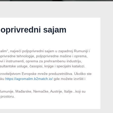
joprivredni sajam
im“, najveći poljoprivredni sajam u zapadnoj Rumuniji i
oprivredne tehnologije, poljoprivredne mašine i oprema,
ekovi i instrumenti, oprema za prehrambenu industriju,
tantske usluge, časopisi, knjige i specijalni katalozi.
roviteljstvom Evropske mreže preduzetništva. Ukoliko ste
inku
https://agromalim.b2match.io/
gde možete izvršiti i
munije, Mađarske, Nemačke, Austrije, Italije...koji su
prostoru.