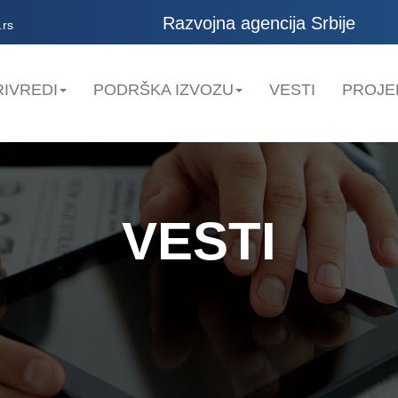
Razvojna agencija Srbije
.rs
IVREDI
PODRŠKA IZVOZU
VESTI
PROJE
VESTI