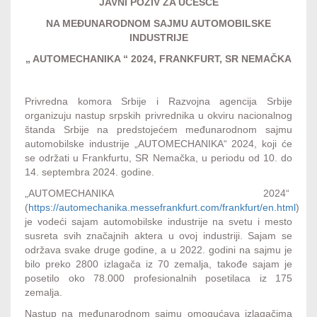
JAVNI POZIV ZA UČEŠĆE
NA MEĐUNARODNOM SAJMU AUTOMOBILSKE
INDUSTRIJE
„ AUTOMECHANIKA “ 2024, FRANKFURT, SR NEMAČKA
Privredna komora Srbije i Razvojna agencija Srbije
organizuju nastup srpskih privrednika u okviru nacionalnog
štanda Srbije na predstojećem međunarodnom sajmu
automobilske industrije „AUTOMECHANIKA“ 2024, koji će
se održati u Frankfurtu, SR Nemačka, u periodu od 10. do
14. septembra 2024. godine.
„AUTOMECHANIKA 2024“
(
https://automechanika.messefrankfurt.com/frankfurt/en.html
)
je vodeći sajam automobilske industrije na svetu i mesto
susreta svih značajnih aktera u ovoj industriji. Sajam se
održava svake druge godine, a u 2022. godini na sajmu je
bilo preko 2800 izlagača iz 70 zemalja, takođe sajam je
posetilo oko 78.000 profesionalnih posetilaca iz 175
zemalja.
Nastup na međunarodnom sajmu omogućava izlagačima