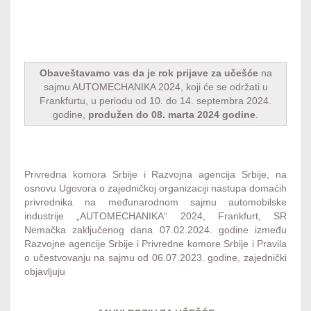
Obaveštavamo vas da je rok prijave za učešće
na
sajmu AUTOMECHANIKA 2024, koji će se održati u
Frankfurtu, u periodu od 10. do 14. septembra 2024.
godine,
produžen do 08. marta 2024 godine
.
Privredna komora Srbije i Razvojna agencija Srbije, na
osnovu Ugovora o zajedničkoj organizaciji nastupa domaćih
privrednika na međunarodnom sajmu automobilske
industrije „AUTOMECHANIKA“ 2024, Frankfurt, SR
Nemačka zaključenog dana 07.02.2024. godine između
Razvojne agencije Srbije i Privredne komore Srbije i Pravila
o učestvovanju na sajmu od 06.07.2023. godine, zajednički
objavljuju