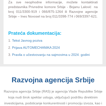
Za sve neophodne informacije, možete kontaktirati
predstavnika Privredne komore Srbije - Bojanu Lalović na
broj 011/3300-919 i 066/875-1264 ili Razvojne agencije
Srbije – Ines Novosel na broj 011/3398-774 i 069/3397-621.
Prateća dokumentacija:
1.
Tekst Javnog poziva
2.
Prijava AUTOMECHANIKA 2024
3.
Pravila o učestvovanju na sajmovima u 2024. godini
Razvojna agencija Srbije
Razvojna agencija Srbije (RAS) je agencija Vlade Republike Srbije
koja nudi širok spektar usluga, uključujući podršku direktnim
investicijama, podsticanje konkurentnosti i promociju izvoza, kao i