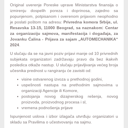
Original uverenje Poreske uprave Ministarstva finansija o
izmirenju dospelih poreza i doprinosa, zajedno sa
popunjenom, potpisanom i overenom prijavom neophodno
je poslati poštom na adresu:
Privredna komora Srbije, ul.
Resavska 13-15, 11000 Beograd, sa naznakom: Centar
za organizaciju sajmova, manifestacija i događaja, za
Jovanku Ćalina - Prijava za sajam „AUTOMECHANIKA“
2024
.
U slučaju da se na javni poziv prijavi manje od 10 privrednih
subjekata organizatori zadržavaju pravo da bez ikakvih
posledica otkaže nastup. U slučaju prijavljivanja većeg broja
učesnika prednost u rangiranju će zavisiti od:
visine ostvarenog izvoza u prethodnoj godini,
uspešnosti nastupa na prethodnim sajmovima u
organizaciji Agencije ili Komore,
postojanja novog dizajnerskog rešenja, novog
proizvoda, proizvodnog procesa i sl,
vremena podnošenja prijave
Ispunjenost uslova i izbor izlagača utvrđuju organizatori u
skladu sa Pravilima o učestvovanju na sajmu.