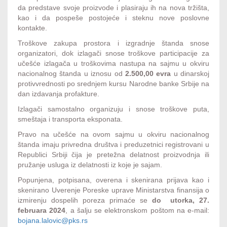
da predstave svoje proizvode i plasiraju ih na nova tržišta,
kao i da pospeše postojeće i steknu nove poslovne
kontakte.
Troškove zakupa prostora i izgradnje štanda snose
organizatori, dok izlagači snose troškove participacije za
učešće izlagača u troškovima nastupa na sajmu u okviru
nacionalnog štanda u iznosu od
2.500,00 evra
u dinarskoj
protivvrednosti po srednjem kursu Narodne banke Srbije na
dan izdavanja profakture.
Izlagači samostalno organizuju i snose troškove puta,
smeštaja i transporta eksponata.
Pravo na učešće na ovom sajmu u okviru nacionalnog
štanda imaju privredna društva i preduzetnici registrovani u
Republici Srbiji čija je pretežna delatnost proizvodnja ili
pružanje usluga iz delatnosti iz koje je sajam.
Popunjena, potpisana, overena i skenirana prijava kao i
skenirano Uverenje Poreske uprave Ministarstva finansija o
izmirenju dospelih poreza primaće se
do utorka, 27.
februara 2024
, a šalju se elektronskom poštom na e-mail:
bojana.lalovic@pks.rs