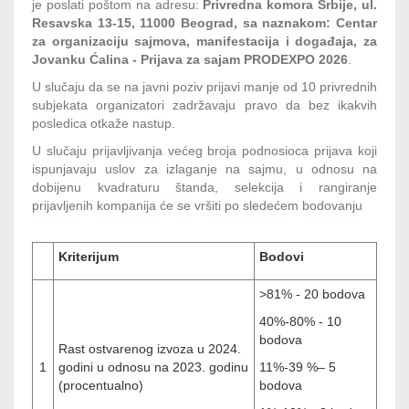
je poslati poštom na adresu:
Privredna komora Srbije, ul.
Resavska 13-15, 11000 Beograd, sa naznakom: Centar
za organizaciju sajmova, manifestacija i događaja, za
Jovanku Ćalina - Prijava za sajam PRODEXPO 2026
.
U slučaju da se na javni poziv prijavi manje od 10 privrednih
subjekata organizatori zadržavaju pravo da bez ikakvih
posledica otkaže nastup.
U slučaju prijavljivanja većeg broja podnosioca prijava koji
ispunjavaju uslov za izlaganje na sajmu, u odnosu na
dobijenu kvadraturu štanda, selekcija i rangiranje
prijavljenih kompanija će se vršiti po sledećem bodovanju
Kriterijum
Bodovi
>81% - 20
bodova
40%-80% - 10
bodova
Rast ostvarenog izvoza u 2024.
1
godini u odnosu na 2023. godinu
11%-39 %– 5
(procentualno)
bodova