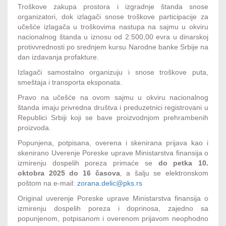
Troškove zakupa prostora i izgradnje štanda snose
organizatori, dok izlagači snose troškove participacije za
učešće izlagača u troškovima nastupa na sajmu u okviru
nacionalnog štanda u iznosu od 2.500,00 evra u dinarskoj
protivvrednosti po srednjem kursu Narodne banke Srbije na
dan izdavanja profakture.
Izlagači samostalno organizuju i snose troškove puta,
smeštaja i transporta eksponata.
Pravo na učešće na ovom sajmu u okviru nacionalnog
štanda imaju privredna društva i preduzetnici registrovani u
Republici Srbiji koji se bave proizvodnjom prehrambenih
proizvoda.
Popunjena, potpisana, overena i skenirana prijava kao i
skenirano Uverenje Poreske uprave Ministarstva finansija o
izmirenju dospelih poreza primaće se
do petka 10.
oktobra 2025 do 16 časova
, a šalju se elektronskom
poštom na e-mail:
zorana.delic@pks.rs
Original uverenje Poreske uprave Ministarstva finansija o
izmirenju dospelih poreza i doprinosa, zajedno sa
popunjenom, potpisanom i overenom prijavom neophodno