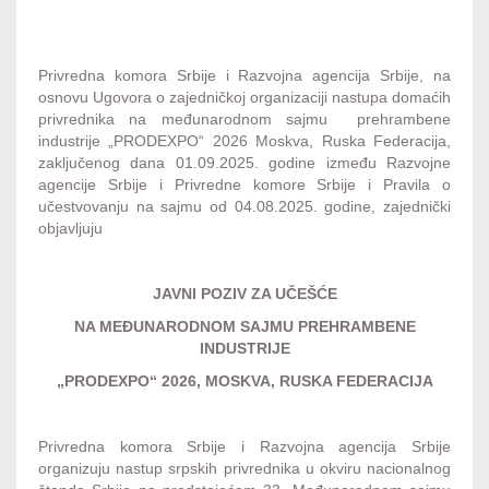
Privredna komora Srbije i Razvojna agencija Srbije, na
osnovu Ugovora o zajedničkoj organizaciji nastupa domaćih
privrednika na međunarodnom sajmu prehrambene
industrije „PRODEXPO“ 2026 Moskva, Ruska Federacija,
zaključenog dana 01.09.2025. godine između Razvojne
agencije Srbije i Privredne komore Srbije i Pravila o
učestvovanju na sajmu od 04.08.2025. godine, zajednički
objavljuju
JAVNI POZIV ZA UČEŠĆE
NA MEĐUNARODNOM SAJMU PREHRAMBENE
INDUSTRIJE
„PRODEXPO“ 2026, MOSKVA, RUSKA FEDERACIJA
Privredna komora Srbije i Razvojna agencija Srbije
organizuju nastup srpskih privrednika u okviru nacionalnog