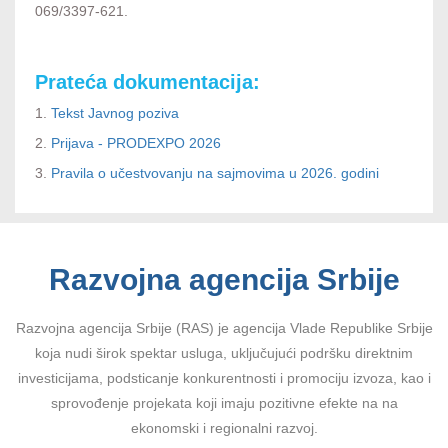
069/3397-621.
Prateća dokumentacija:
1.
Tekst Javnog poziva
2.
Prijava - PRODEXPO 2026
3.
Pravila o učestvovanju na sajmovima u 2026. godini
Razvojna agencija Srbije
Razvojna agencija Srbije (RAS) je agencija Vlade Republike Srbije
koja nudi širok spektar usluga, uključujući podršku direktnim
investicijama, podsticanje konkurentnosti i promociju izvoza, kao i
sprovođenje projekata koji imaju pozitivne efekte na na
ekonomski i regionalni razvoj.