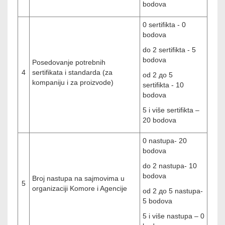
bodova
0 sertifikta - 0
bodova
do 2 sertifikta - 5
bodova
Posedovanje potrebnih
4
sertifikata i standarda (za
od 2 до 5
kompaniju i za proizvode)
sertifikta - 10
bodova
5 i više sertifikta –
20
bodova
0 nastupa- 20
bodova
do 2 nastupa- 10
bodova
Broj nastupa na sajmovima u
5
organizaciji Komore i Agencije
od 2 до 5 nastupa-
5
bodova
5 i više nastupa – 0