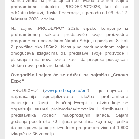
štanda Srbije na predstojećem 33. Međunarodnom sajmu
prehrambene industrije „PRODEXPO“2026, koji će se
održati u Moskvi, Ruska Federacija, u periodu od 09. do 12.
februara 2026. godine.
Na sajmu „PRODEXPO“ 2026, srpske kompanije iz
prehrambenog sektora predstaviće svoje proizvodne
programe na nacionalnom štandu Srbije, u paviljonu 8, hali
2, površine oko 155m2.. Nastup na međunarodnom sajmu
omogućava izlagačima da predstave svoje proizvode i
plasiraju ih na nova tržišta, kao i da pospeše postojeće i
steknu nove poslovne kontakte.
Ovogodišnji sajam će se održati na sajmištu „Crocus
Expo“
„PRODEXPO“ (
www.prod-expo.ru/en/
) je najveća i
najznačajnija specijalizovana izložba prehrambene
industrije u Rusiji i Istočnoj Evropi, u okviru koje se
organizuju susreti proizvođača/izvoznika i distributera i
predstavnika vodećih maloprodajnih lanaca. Sajam
godišnje poseti oko 70 hiljada posetilaca koji imaju priliku
da se upoznaju sa proizvodnim programom više od 1.800
izlagača iz 36 zemalja.