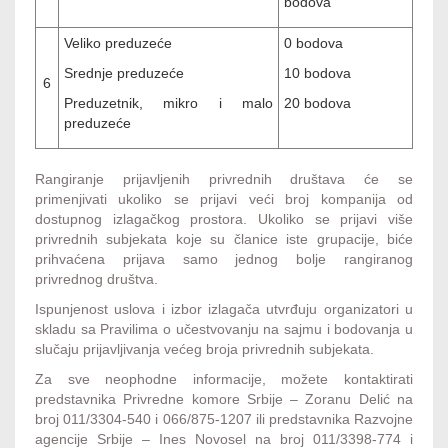
bodova
Veliko preduzeće
0
bodova
Srednje preduzeće
10
bodova
6
Preduzetnik, mikro i malo
20
bodova
preduzeće
Rangiranje prijavljenih privrednih društava će se
primenjivati ukoliko se prijavi veći broj kompanija od
dostupnog izlagačkog prostora. Ukoliko se prijavi više
privrednih subjekata koje su članice iste grupacije, biće
prihvaćena prijava samo jednog bolje rangiranog
privrednog društva.
Ispunjenost uslova i izbor izlagača utvrđuju organizatori u
skladu sa Pravilima o učestvovanju na sajmu i bodovanja u
slučaju prijavljivanja većeg broja privrednih subjekata.
Za sve neophodne informacije, možete kontaktirati
predstavnika Privredne komore Srbije – Zoranu Delić na
broj 011/3304-540 i 066/875-1207 ili predstavnika Razvojne
agencije Srbije – Ines Novosel na broj 011/3398-774 i