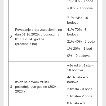
1%-10% - 3 boda
≤ 0% - 0
bodova
71% i više–10
bodova
Povećanje broja zaposlenih, na
41%-70%– 5
dan 01.10.2025. u odnosu na
bodova
2
01.10.2024. godine
21%-40% - 3 boda
(procentualno)
1%-20% – 1 bod
0% – 0
bodova
više od 5 tržišta –
10
bodova
4-5 tržišta – 5
Izvoz na novom tržištu u
bodova
3
poslednje dve godine (2024. i
2 tržišta - 3 boda
2023.)
1 tržište– 2 boda
0 tržišta – 0