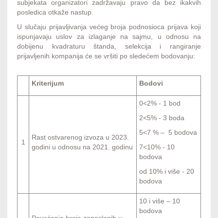
subjekata organizatori zadržavaju pravo da bez ikakvih
posledica otkaže nastup.
U slučaju prijavljivanja većeg broja podnosioca prijava koji
ispunjavaju uslov za izlaganje na sajmu, u odnosu na
dobijenu kvadraturu štanda, selekcija i rangiranje
prijavljenih kompanija će se vršiti po sledećem bodovanju:
Kriterijum
Bodovi
0<2% - 1 bod
2<5% - 3 boda
5<7 % – 5 bodova
Rast ostvarenog izvoza u 2023.
1
godini u odnosu na 2021. godinu
7<10% - 10
bodova
od 10% i više - 20
bodova
10 i više – 10
bodova
Povećanje broja zaposlenih u