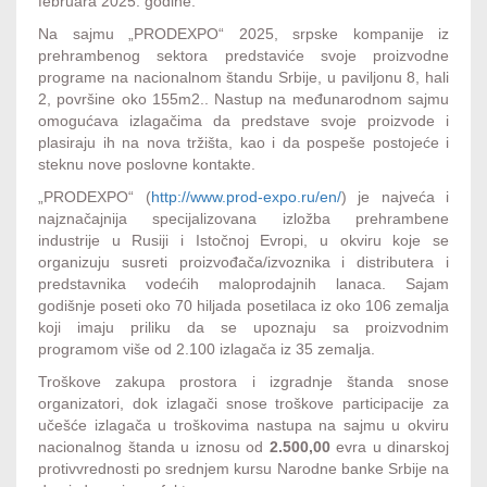
februara 2025. godine.
Na sajmu „PRODEXPO“ 2025, srpske kompanije iz
prehrambenog sektora predstaviće svoje proizvodne
programe na nacionalnom štandu Srbije, u paviljonu 8, hali
2, površine oko 155m2.. Nastup na međunarodnom sajmu
omogućava izlagačima da predstave svoje proizvode i
plasiraju ih na nova tržišta, kao i da pospeše postojeće i
steknu nove poslovne kontakte.
„PRODEXPO“ (
http://www.prod-expo.ru/en/
) je najveća i
najznačajnija specijalizovana izložba prehrambene
industrije u Rusiji i Istočnoj Evropi, u okviru koje se
organizuju susreti proizvođača/izvoznika i distributera i
predstavnika vodećih maloprodajnih lanaca. Sajam
godišnje poseti oko 70 hiljada posetilaca iz oko 106 zemalja
koji imaju priliku da se upoznaju sa proizvodnim
programom više od 2.100 izlagača iz 35 zemalja.
Troškove zakupa prostora i izgradnje štanda snose
organizatori, dok izlagači snose troškove participacije za
učešće izlagača u troškovima nastupa na sajmu u okviru
nacionalnog štanda u iznosu od
2.500,00
evra u dinarskoj
protivvrednosti po srednjem kursu Narodne banke Srbije na