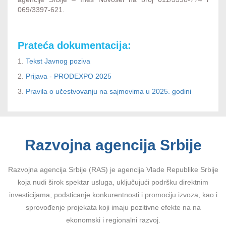
069/3397-621.
Prateća dokumentacija:
1.
Tekst Javnog poziva
2.
Prijava - PRODEXPO 2025
3.
Pravila o učestvovanju na sajmovima u 2025. godini
Razvojna agencija Srbije
Razvojna agencija Srbije (RAS) je agencija Vlade Republike Srbije
koja nudi širok spektar usluga, uključujući podršku direktnim
investicijama, podsticanje konkurentnosti i promociju izvoza, kao i
sprovođenje projekata koji imaju pozitivne efekte na na
ekonomski i regionalni razvoj.