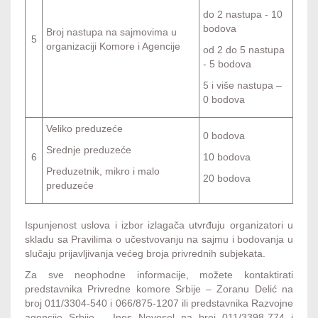
do 2 nastupa - 10
bodova
Broj nastupa na sajmovima u
5
organizaciji Komore i Agencije
od 2 do 5 nastupa
- 5 bodova
5 i više nastupa –
0 bodova
Veliko preduzeće
0 bodova
Srednje preduzeće
6
10 bodova
Preduzetnik, mikro i malo
20 bodova
preduzeće
Ispunjenost uslova i izbor izlagača utvrđuju organizatori u
skladu sa Pravilima o učestvovanju na sajmu i bodovanja u
slučaju prijavljivanja većeg broja privrednih subjekata.
Za sve neophodne informacije, možete kontaktirati
predstavnika Privredne komore Srbije – Zoranu Delić na
broj 011/3304-540 i 066/875-1207 ili predstavnika Razvojne
agencije Srbije – Ines Novosel na broj 011/3398-774 i