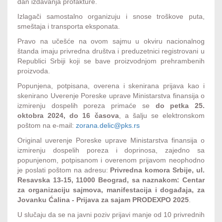
dan izdavanja profakture.
Izlagači samostalno organizuju i snose troškove puta,
smeštaja i transporta eksponata.
Pravo na učešće na ovom sajmu u okviru nacionalnog
štanda imaju privredna društva i preduzetnici registrovani u
Republici Srbiji koji se bave proizvodnjom prehrambenih
proizvoda.
Popunjena, potpisana, overena i skenirana prijava kao i
skenirano Uverenje Poreske uprave Ministarstva finansija o
izmirenju dospelih poreza primaće se
do petka 25.
oktobra 2024, do 16 časova
, a šalju se elektronskom
poštom na e-mail:
zorana.delic@pks.rs
Original uverenje Poreske uprave Ministarstva finansija o
izmirenju dospelih poreza i doprinosa, zajedno sa
popunjenom, potpisanom i overenom prijavom neophodno
je poslati poštom na adresu:
Privredna komora Srbije, ul.
Resavska 13-15, 11000 Beograd, sa naznakom: Centar
za organizaciju sajmova, manifestacija i događaja, za
Jovanku Ćalina - Prijava za sajam PRODEXPO 2025
.
U slučaju da se na javni poziv prijavi manje od 10 privrednih