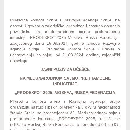
Privredna komora Srbije i Razvojna agencija Srbije, na
osnovu Ugovora o zajedničkoj organizaciji nastupa domaćih
privrednika na međunarodnom sajmu prehrambene
industrije „PRODEXPO“ 2025 Moskva, Ruska Federacija,
zaključenog dana 16.09.2024. godine između Razvojne
agencije Srbije i Privredne komore Srbije i Pravila o
učestvovanju na sajmu od 21.08.2024. godine, zajednički
objavljuju
JAVNI POZIV ZA UČEŠĆE
NA MEĐUNARODNOM SAJMU PREHRAMBENE
INDUSTRIJE
„PRODEXPO“ 2025, MOSKVA, RUSKA FEDERACIJA
Privredna komora Srbije i Razvojna agencija Srbije
organizuju nastup srpskih privrednika u okviru nacionalnog
štanda Srbije na predstojećem 32. Međunarodnom sajmu
prehrambene industrije „PRODEXPO“ 2025, koji će se
održati u Moskvi, Ruska Federacija, u periodu od 03. do 07.