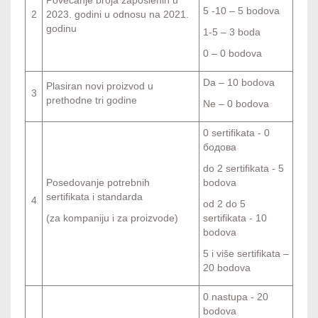
5 -10 – 5 bodova
2
2023. godini u odnosu na 2021.
godinu
1-5 – 3 boda
0 – 0 bodova
Da – 10 bodova
Plasiran novi proizvod u
3
prethodne tri godine
Ne – 0 bodova
0 sertifikata - 0
бодова
do 2 sertifikata - 5
Posedovanje potrebnih
bodova
sertifikata i standarda
4
od 2 do 5
(za kompaniju i za proizvode)
sertifikata - 10
bodova
5 i više sertifikata –
20 bodova
0 nastupa - 20
bodova