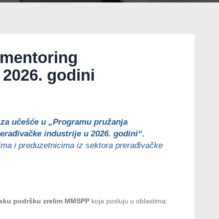
 mentoring
 2026. godini
v za učešće u „Programu pružanja
rađivačke industrije u 2026. godini“
,
ima i preduzetnicima iz sektora prerađivačke
rsku podršku zrelim MMSPP
koja posluju u oblastima: