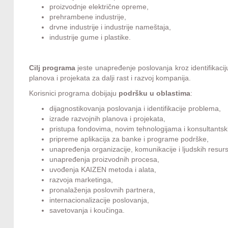
proizvodnje električne opreme,
prehrambene industrije,
drvne industrije i industrije nameštaja,
industrije gume i plastike.
Cilj programa
jeste unapređenje poslovanja kroz identifikaciju
planova i projekata za dalji rast i razvoj kompanija.
Korisnici programa dobijaju
podršku u oblastima
:
dijagnostikovanja poslovanja i identifikacije problema,
izrade razvojnih planova i projekata,
pristupa fondovima, novim tehnologijama i konsultants
pripreme aplikacija za banke i programe podrške,
unapređenja organizacije, komunikacije i ljudskih resur
unapređenja proizvodnih procesa,
uvođenja KAIZEN metoda i alata,
razvoja marketinga,
pronalaženja poslovnih partnera,
internacionalizacije poslovanja,
savetovanja i koučinga.