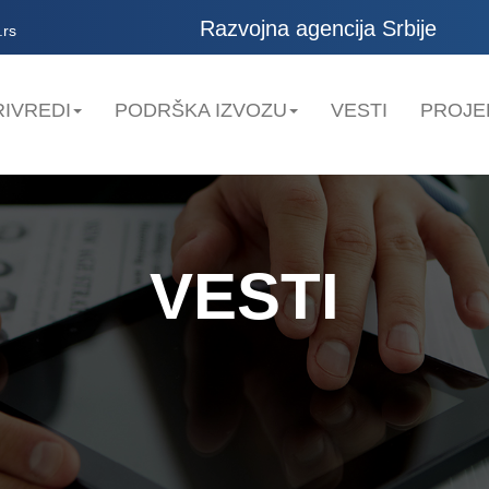
Razvojna agencija Srbije
.rs
IVREDI
PODRŠKA IZVOZU
VESTI
PROJE
VESTI