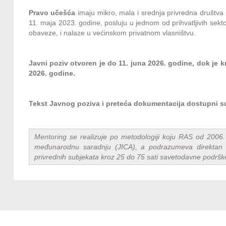
Pravo učešća
imaju mikro, mala i srednja privredna društva i 
11. maja 2023. godine, posluju u jednom od prihvatljivih sekt
obaveze, i nalaze u većinskom privatnom vlasništvu.
Javni poziv otvoren je do 11. juna 2026. godine, dok je 
2026. godine.
Tekst Javnog poziva i preteća dokumentacija dostupni 
Mentoring se realizuje po metodologiji koju RAS od 2006.
međunarodnu saradnju (JICA), a podrazumeva direktan 
privrednih subjekata kroz 25 do 75 sati savetodavne podršk