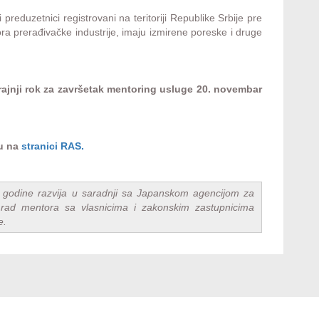
preduzetnici registrovani na teritoriji Republike Srbije pre
ora prerađivačke industrije, imaju izmirene poreske i druge
krajnji rok za završetak mentoring usluge 20. novembar
su na
stranici RAS.
 godine razvija u saradnji sa
Japanskom agencijom za
rad mentora sa vlasnicima i zakonskim zastupnicima
e
.