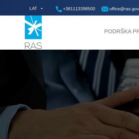
LAT
+381113398500
office@ras.gov
PODRŠKA PR