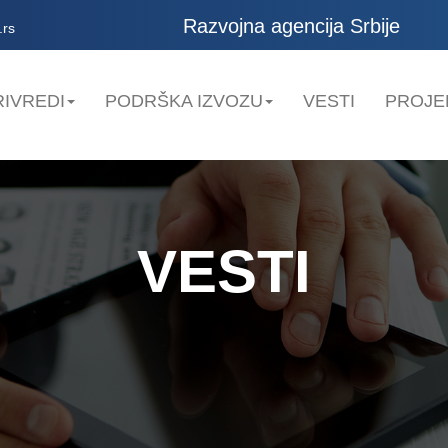
Razvojna agencija Srbije
.rs
IVREDI
PODRŠKA IZVOZU
VESTI
PROJE
VESTI