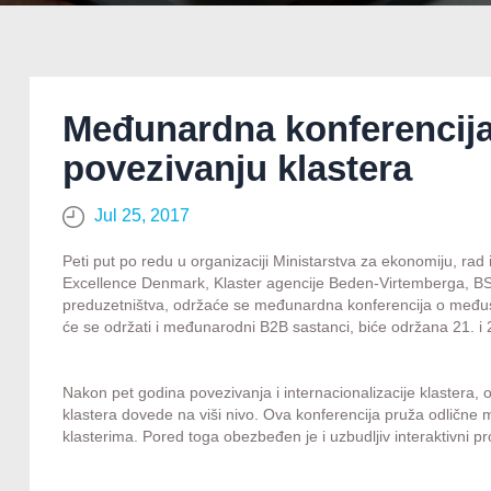
Međunardna konferenci
povezivanju klastera
Jul 25, 2017
Peti put po redu u organizaciji Ministarstva za ekonomiju, ra
Excellence Denmark, Klaster agencije Beden-Virtemberga, BS
preduzetništva, održaće se međunardna konferencija o međuso
će se održati i međunarodni B2B sastanci, biće održana 21. i 
Nakon pet godina povezivanja i internacionalizacije klastera,
klastera dovede na viši nivo. Ova konferencija pruža odličn
klasterima. Pored toga obezbeđen je i uzbudljiv interaktivni p