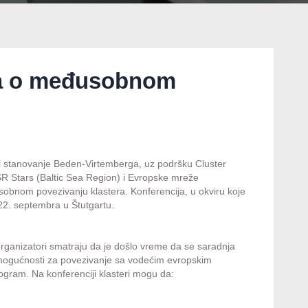
ja o međusobnom
d i stanovanje Beden-Virtemberga, uz podršku Cluster
R Stars (Baltic Sea Region) i Evropske mreže
bnom povezivanju klastera. Konferencija, u okviru koje
22. septembra u Štutgartu.
 organizatori smatraju da je došlo vreme da se saradnja
e mogućnosti za povezivanje sa vodećim evropskim
rogram. Na konferenciji klasteri mogu da: