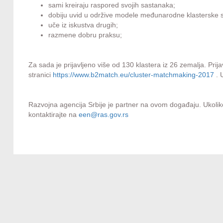
sami kreiraju raspored svojih sastanaka;
dobiju uvid u održive modele međunarodne klasterske 
uče iz iskustva drugih;
razmene dobru praksu;
Za sada je prijavljeno više od 130 klastera iz 26 zemalja. Prija
stranici
https://www.b2match.eu/cluster
-matchmaking-2017
. 
Razvojna agencija Srbije je partner na ovom događaju. Ukoli
kontaktirajte na
een@ras.gov.rs