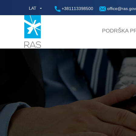
LAT
+381113398500
office@ras.gov
PODRŠKA PR