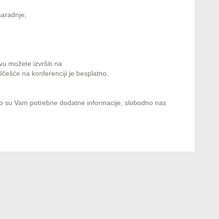
saradnje;
vu možete izvršiti na
Učešće na konferenciji je besplatno.
ko su Vam potrebne dodatne informacije, slobodno nas