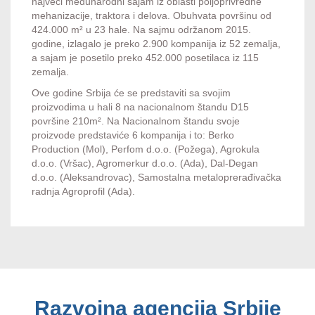
najveći međunarodni sajam iz oblasti poljoprivredne
mehanizacije, traktora i delova. Obuhvata površinu od
424.000 m² u 23 hale. Na sajmu održanom 2015.
godine, izlagalo je preko 2.900 kompanija iz 52 zemalja,
a sajam je posetilo preko 452.000 posetilaca iz 115
zemalja.
Ove godine Srbija će se predstaviti sa svojim
proizvodima u hali 8 na nacionalnom štandu D15
površine 210m². Na Nacionalnom štandu svoje
proizvode predstaviće 6 kompanija i to: Berko
Production (Mol), Perfom d.o.o. (Požega), Agrokula
d.o.o. (Vršac), Agromerkur d.o.o. (Ada), Dal-Degan
d.o.o. (Aleksandrovac), Samostalna metaloprerađivačka
radnja Agroprofil (Ada).
Razvojna agencija Srbije