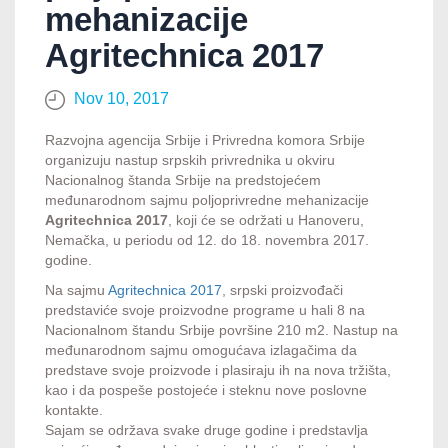
mehanizacije
Agritechnica 2017
Nov 10, 2017
Razvojna agencija Srbije i Privredna komora Srbije
organizuju nastup srpskih privrednika u okviru
Nacionalnog štanda Srbije na predstojećem
međunarodnom sajmu poljoprivredne mehanizacije
Agritechnica 2017
, koji će se održati u Hanoveru,
Nemačka, u periodu od 12. do 18. novembra 2017.
godine.
Na sajmu
Agritechnica 2017
, srpski proizvođači
predstaviće svoje proizvodne programe u hali 8 na
Nacionalnom štandu Srbije površine 210 m2. Nastup na
međunarodnom sajmu omogućava izlagačima da
predstave svoje proizvode i plasiraju ih na nova tržišta,
kao i da pospeše postojeće i steknu nove poslovne
kontakte.
Sajam se održava svake druge godine i predstavlja