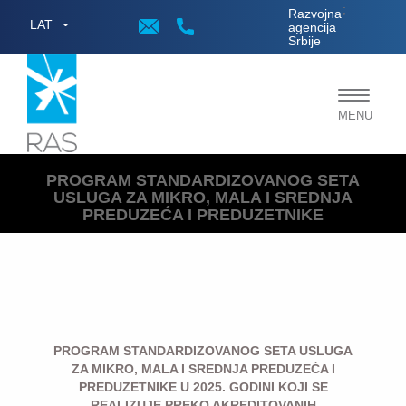
;
Razvojna
LAT
agencija
Srbije
Toggle
MENU
navigat
PROGRAM STANDARDIZOVANOG SETA
USLUGA ZA MIKRO, MALA I SREDNJA
PREDUZEĆA I PREDUZETNIKE
PROGRAM STANDARDIZOVANOG SETA USLUGA
ZA MIKRO, MALA I SREDNJA PREDUZEĆA I
PREDUZETNIKE U 2025. GODINI KOJI SE
REALIZUJE PREKO AKREDITOVANIH