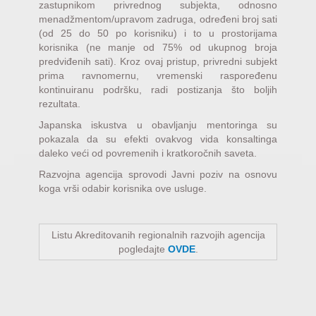
zastupnikom privrednog subjekta, odnosno
menadžmentom/upravom zadruga, određeni broj sati
(od 25 do 50 po korisniku) i to u prostorijama
korisnika (ne manje od 75% od ukupnog broja
predviđenih sati). Kroz ovaj pristup, privredni subjekt
prima ravnomernu, vremenski raspoređenu
kontinuiranu podršku, radi postizanja što boljih
rezultata.
Japanska iskustva u obavljanju mentoringa su
pokazala da su efekti ovakvog vida konsaltinga
daleko veći od povremenih i kratkoročnih saveta.
Razvojna agencija sprovodi Javni poziv na osnovu
koga vrši odabir korisnika ove usluge.
Listu Akreditovanih regionalnih razvojih agencija
pogledajte
OVDE
.