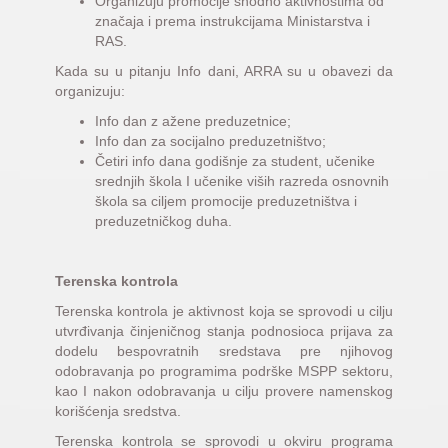
Organizuju promocije shodno aktivnostima od
značaja i prema instrukcijama Ministarstva i
RAS.
Kada su u pitanju Info dani, ARRA su u obavezi da
organizuju:
Info dan z ažene preduzetnice;
Info dan za socijalno preduzetništvo;
Četiri info dana godišnje za student, učenike
srednjih škola I učenike viših razreda osnovnih
škola sa ciljem promocije preduzetništva i
preduzetničkog duha.
Terenska kontrola
Terenska kontrola je aktivnost koja se sprovodi u cilju
utvrđivanja činjeničnog stanja podnosioca prijava za
dodelu bespovratnih sredstava pre njihovog
odobravanja po programima podrške MSPP sektoru,
kao I nakon odobravanja u cilju provere namenskog
korišćenja sredstva.
Terenska kontrola se sprovodi u okviru programa