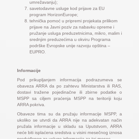
umrežavanju);
savetodavne usluge kod prijave za EU
program HorizonEurope;
tehnička pomoć u pripremi projekata prilikom
prijave na Javni poziv za nabavku opreme i
pružanje usluga preduzetnicima, mikro, malim i
srednjim preduzećima u okviru Programa
podrške Evropske unije razvoju opština –
EUPRO.
Informacije
Pod prikupljanjem informacija podrazumeva se
obaveza ARRA da po zahtevu Ministarstva ili RAS,
dostavi tražene pojedinačne ili zbirne podatke o
MSPP sa ciljem praćenja MSPP na teritoriji koju
ARRA pokriva.
Obaveze tima su da pružaju informacije MSPP, a
ukoliko se utvrdi da ARRA nije na adekvatan način
pružala informacije u skladu sa Uputstvom, ARRA
neće biti isplaćena sredstva u visini mesečnog iznosa
predviđenog za usluge informacija za taj mesec.