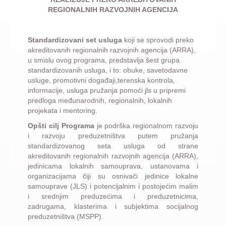
REGIONALNIH RAZVOJNIH AGENCIJA
Standardizovani set usluga
koji se sprovodi preko
akreditovanih regionalnih razvojnih agencija (ARRA),
u smislu ovog programa, predstavlja šest grupa
standardizovanih usluga, i to: obuke, savetodavne
usluge, promotivni događaji,terenska kontrola,
informacije, usluga pružanja pomoći jls u pripremi
predloga međunarodnih, regionalnih, lokalnih
projekata i mentoring.
Opšti cilj Programa
je podrška regionalnom razvoju
i razvoju preduzetništva putem pružanja
standardizovanog seta usluga od strane
akreditovanih regionalnih razvojnih agencija (ARRA),
jedinicama lokalnih samouprava, ustanovama i
organizacijama čiji su osnivači jedinice lokalne
samouprave (JLS) i potencijalnim i postojećim malim
i srednjim preduzećima i preduzetnicima,
zadrugama, klasterima i subjektima socijalnog
preduzetništva (MSPP).