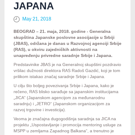
JAPANA
May 21, 2018
BEOGRAD – 21. maja, 2018. godine - Generalna
skupština Japanske poslovne asocijacije u Srbiji
(JBAS), održana je danas u Razvojnoj agenciji Srbije
(RAS), u okviru zajedni
čkih aktivnosti na
unapređenju privredne saradnje Srbije i Japana.
Predstavinike JBAS je na Generalnoj skupštini pozdravio
vršilac dužnosti direktora RAS Radoš Gazdić, koji je tom
prilikom istakao značaj saradnje Srbije i Japana.
U cilju što boljeg povezivanja Srbije i Japana, kako je
rečeno, RAS blisko sarađuje sa japanskim institucijama
„JICA“ (Japanskom agencijom za međunarodnu
saradnju) i „JETRO“ (Japanskom organizacijom za
razvoj trgovine i investicija).
Veoma je značajna dugogodišnja saradnja sa JICA na
projektu „Uspostavljanje i promocija mentoring usluge za
MSPP u zemljama Zapadnog Balkana“, a trenutno je