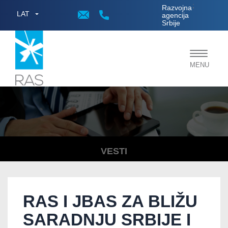
;
Razvojna
LAT
agencija
Srbije
Toggle
MENU
navigat
VESTI
RAS I JBAS ZA BLIŽU
SARADNJU SRBIJE I