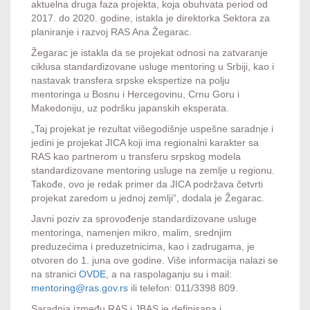
aktuelna druga faza projekta, koja obuhvata period od
2017. do 2020. godine, istakla je direktorka Sektora za
planiranje i razvoj RAS Ana Žegarac.
Žegarac je istakla da se projekat odnosi na zatvaranje
ciklusa standardizovane usluge mentoring u Srbiji, kao i
nastavak transfera srpske ekspertize na polju
mentoringa u Bosnu i Hercegovinu, Crnu Goru i
Makedoniju, uz podršku japanskih eksperata.
„Taj projekat je rezultat višegodišnje uspešne saradnje i
jedini je projekat JICA koji ima regionalni karakter sa
RAS kao partnerom u transferu srpskog modela
standardizovane mentoring usluge na zemlje u regionu.
Takođe, ovo je redak primer da JICA podržava četvrti
projekat zaredom u jednoj zemlji“, dodala je Žegarac.
Javni poziv za sprovođenje standardizovane usluge
mentoringa, namenjen mikro, malim, srednjim
preduzećima i preduzetnicima, kao i zadrugama, je
otvoren do 1. juna ove godine. Više informacija nalazi se
na stranici
OVDE
, a na raspolaganju su i mail:
mentoring@ras.gov.rs
ili telefon: 011/3398 809.
Saradnja između RAS i JBAS je definisana i