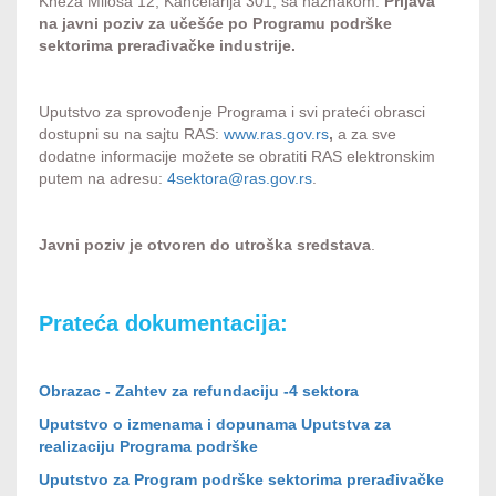
Kneza Miloša 12, Kancelarija 301, sa naznakom:
Prijava
na javni poziv za učešće po
Programu podrške
sektorima prerađivačke industrije.
Uputstvo za sprovođenje Programa i svi prateći obrasci
dostupni su na sajtu RAS:
www.ras.gov.rs
,
a za sve
dodatne informacije možete se obratiti RAS elektronskim
putem na adresu:
4sektora@ras.gov.rs
.
Javni poziv je otvoren do utroška sredstava
.
Prateća dokumentacija:
Obrazac - Zahtev za refundaciju -4 sektora
Uputstvo o izmenama i dopunama Uputstva za
realizaciju Programa podrške
Uputstvo za Program podrške sektorima prerađivačke