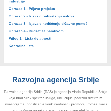
industrije
Obrazac 1 - Prijava projekta
Obrazac 2 - Izjava o prihvatanju uslova
Obrazac 3 - Izjava o korišćenju državne pomoći
Obrazac 4 - Budžet sa narativom
Prilog 1 - Lista delatnosti
Kontrolna lista
Razvojna agencija Srbije
Razvojna agencija Srbije (RAS) je agencija Vlade Republike Srbije
koja nudi širok spektar usluga, uključujući podršku direktnim
investicijama, podsticanje konkurentnosti i promociju izvoza, kao i
sprovođenje projekata koji imaju pozitivne efekte na na