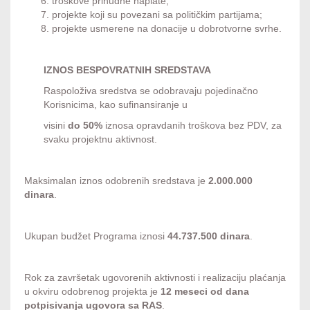
troškove prinudne naplate;
projekte koji su povezani sa političkim partijama;
projekte usmerene na donacije u dobrotvorne svrhe.
IZNOS BESPOVRATNIH SREDSTAVA
Raspoloživa sredstva se odobravaju pojedinačno
Korisnicima, kao sufinansiranje u
visini
do 50%
iznosa opravdanih troškova bez PDV, za
svaku projektnu aktivnost.
Maksimalan iznos odobrenih sredstava je
2
.000.000
dinara
.
Ukupan budžet Programa iznosi
44.737.500 dinara
.
Rok za završetak ugovorenih aktivnosti i realizaciju plaćanja
u okviru odobrenog projekta je
12 meseci
od dana
potpisivanja ugovora sa RAS
.