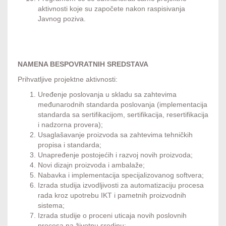
aktivnosti koje su započete nakon raspisivanja
Javnog poziva.
NAMENA BESPOVRATNIH SREDSTAVA
Prihvatljive projektne aktivnosti:
Uređenje poslovanja u skladu sa zahtevima
međunarodnih standarda poslovanja (implementacija
standarda sa sertifikacijom, sertifikacija, resertifikacija
i nadzorna provera);
Usaglašavanje proizvoda sa zahtevima tehničkih
propisa i standarda;
Unapređenje postojećih i razvoj novih proizvoda;
Novi dizajn proizvoda i ambalaže;
Nabavka i implementacija specijalizovanog softvera;
Izrada studija izvodljivosti za automatizaciju procesa
rada kroz upotrebu IKT i pametnih proizvodnih
sistema;
Izrada studije o proceni uticaja novih poslovnih
procesa na životnu sredinu;