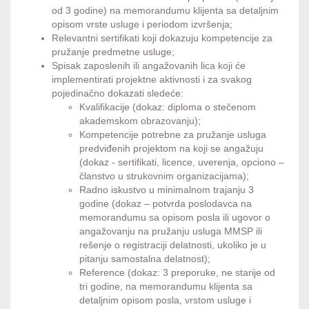
od 3 godine) na memorandumu klijenta sa detaljnim
opisom vrste usluge i periodom izvršenja;
Relevantni sertifikati koji dokazuju kompetencije za
pružanje predmetne usluge;
Spisak zaposlenih ili angažovanih lica koji će
implementirati projektne aktivnosti i za svakog
pojedinačno dokazati sledeće:
Kvalifikacije (dokaz: diploma o stečenom
akademskom obrazovanju);
Kompetencije potrebne za pružanje usluga
predviđenih projektom na koji se angažuju
(dokaz - sertifikati, licence, uverenja, opciono –
članstvo u strukovnim organizacijama);
Radno iskustvo u minimalnom trajanju 3
godine (dokaz – potvrda poslodavca na
memorandumu sa opisom posla ili ugovor o
angažovanju na pružanju usluga MMSP ili
rešenje o registraciji delatnosti, ukoliko je u
pitanju samostalna delatnost);
Reference (dokaz: 3 preporuke, ne starije od
tri godine, na memorandumu klijenta sa
detaljnim opisom posla, vrstom usluge i