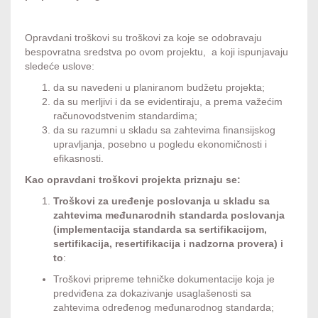
Opravdani troškovi su troškovi za koje se odobravaju
bespovratna sredstva po ovom projektu, a koji ispunjavaju
sledeće uslove:
da su navedeni u planiranom budžetu projekta;
da su merljivi i da se evidentiraju, a prema važećim
računovodstvenim standardima;
da su razumni u skladu sa zahtevima finansijskog
upravljanja, posebno u pogledu ekonomičnosti i
efikasnosti.
Kao opravdani troškovi projekta priznaju se:
Troškovi za uređenje poslovanja u skladu sa
zahtevima međunarodnih standarda poslovanja
(implementacija standarda sa sertifikacijom,
sertifikacija, resertifikacija i nadzorna provera) i
to
:
Troškovi pripreme tehničke dokumentacije koja je
predviđena za dokazivanje usaglašenosti sa
zahtevima određenog međunarodnog standarda;