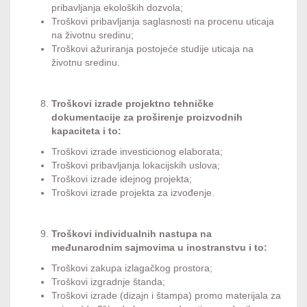
pribavljanja ekoloških dozvola;
Troškovi pribavljanja saglasnosti na procenu uticaja
na životnu sredinu;
Troškovi ažuriranja postojeće studije uticaja na
životnu sredinu.
Troškovi izrade projektno tehničke
dokumentacije za proširenje proizvodnih
kapaciteta i to:
Troškovi izrade investicionog elaborata;
Troškovi pribavljanja lokacijskih uslova;
Troškovi izrade idejnog projekta;
Troškovi izrade projekta za izvođenje.
Troškovi
individualnih nastupa na
međunarodnim sajmovima u inostranstvu i to:
Troškovi zakupa izlagačkog prostora;
Troškovi izgradnje štanda;
Troškovi izrade (dizajn i štampa) promo materijala za