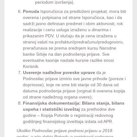
periodom izvršenja).
Ponuda
Isporučioca za predloženi projekat, mora biti
overena i potpisana od strane Isporučioca, kao i da
sadrži jasno definisan predmet i obim aktivnosti, rok
realizacije i cenu usluga izraženu u dinarima i
prikazanim PDV. U slučaju da je cena izražena u
stranoj valuti na profakturi/predračunu/predugovoru,
preračunava se prema srednjem kursu Narodne
banke Srbije na dan podnošenja prijave. Sve
eventualne kasnije nastale kursne razlike snosi
Korisnik.
Uverenje nadležne poreske uprave
da je
Podnosilac prijave izmirio sve javne prihode (poreze i
doprinose), koje ne sme biti starije od 30 dana od
datuma podnošenja prijave (orginal ili overena kopija
od strane nadležnog organa overe);
Finansijska dokumentacija: Bilans stanja, bilans
uspeha i statistički izveštaj
za prethodne dve
godine – Kopija Potvrde o registraciji redovnog
godišnjeg finansijskog izveštaja izdata od APR.
Ukoliko Podnosilac prijave podnosi prijavu u 2018.
godini, a nije dobio Potvrdu o registraciji redovnog