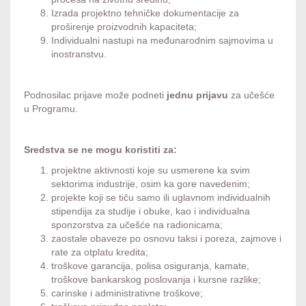
Izrada projektno tehničke dokumentacije za
proširenje proizvodnih kapaciteta;
Individualni nastupi na međunarodnim sajmovima u
inostranstvu.
Podnosilac prijave može podneti
jednu prijavu
za učešće
u Programu.
Sredstva se ne mogu koristiti za:
projektne aktivnosti koje su usmerene ka svim
sektorima industrije, osim ka gore navedenim;
projekte koji se tiču samo ili uglavnom individualnih
stipendija za studije i obuke, kao i individualna
sponzorstva za učešće na radionicama;
zaostale obaveze po osnovu taksi i poreza, zajmove i
rate za otplatu kredita;
troškove garancija, polisa osiguranja, kamate,
troškove bankarskog poslovanja i kursne razlike;
carinske i administrativne troškove;