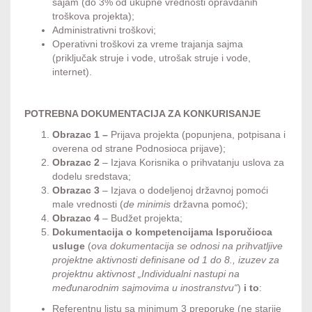
sajam (do 3% od ukupne vrednosti opravdanih
troškova projekta);
Administrativni troškovi;
Operativni troškovi za vreme trajanja sajma
(priključak struje i vode, utrošak struje i vode,
internet).
POTREBNA DOKUMENTACIJA ZA KONKURISANJE
Obrazac 1 –
Prijava projekta (popunjena, potpisana i
overena od strane Podnosioca prijave);
Obrazac 2
– Izjava Korisnika o prihvatanju uslova za
dodelu sredstava;
Obrazac 3
– Izjava o dodeljenoj državnoj pomoći
male vrednosti (
de minimis
državna pomoć);
Obrazac 4
– Budžet projekta;
Dokumentacija o kompetencijama Isporučioca
usluge
(
ova dokumentacija se odnosi na prihvatljive
projektne aktivnosti definisane od 1 do 8., izuzev za
projektnu aktivnost „Individualni nastupi na
međunarodnim
sajmovima u inostranstvu“
)
i to
:
Referentnu listu sa minimum 3 preporuke (ne starije