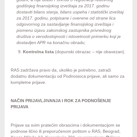
godišnjeg finansijskog izveštaja za 2017. godinu
dostaviti bilans stanja, bilans uspeha i statistički izveštaj
za 2017. godinu, potpisane i overene od strane lica
odgovornog za sastavljanje finansijskog izveštaja i
pismenu izjavu zakonskog zastupnika privrednog
društva o verodostojnosti i istovetnosti primerku koji je
dostavljen APR na konačnu obradu;
Kontrolna lista
(dopunski obrazac – nije obavezan).
RAS zadržava pravo da, ukoliko je potrebno, zatraži
dodatnu dokumentaciju od Podnosioca prijave, ali samo za
kompletne prijave.
NAČIN PRIJAVLJIVANJA I ROK ZA PODNOŠENJE
PRIJAVA
Prijave sa svim pratećim obrascima i dokumentacijom se
podnose lično ili preporučenom poštom u RAS, Beograd,