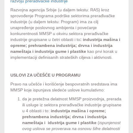
razvoju prerađivačke industrije
Razvojna agencija Srbije (u daljem tekstu: RAS) kroz
sprovođenje Programa podrške sektorima prerađivačke
industrije (u daljem tekstu: Program) ima za cilj
unapređenje poslovnog ambijenta i povećanje
konkurentnosti MMSP u okviru sektora prerađivačke
industrije grupisane u četri oblasti i to
: industrija mašina i
opreme; prehrambena industrija; drvna i industrija
nameštaja i industrija gume i plastike
kao prvi korak u
implementaciji definisanih strateških ciljeva i aktivnosti.
USLOVI ZA UČEŠĆE U PROGRAMU
Pravo na učešće i korišćenje bespovratnih sredstava ima
MMSP koje ispunjava sledeće uslove kumulativno:
da je pretežna delatnost MMSP proizvodnja, prerada
ili usluge iz sektora prerađivačke industrije grupisane
u 4 oblasti i to:
industrija mašina i opreme;
prehrambena industrija; drvna i industrija
nameštaja i idustrija gume i plastike
(
ispunjenost
ovog uslova se proverava na osnovu šifre delatnosti