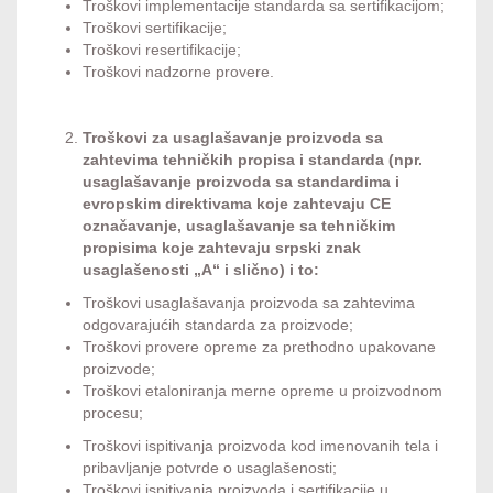
Troškovi implementacije standarda sa sertifikacijom;
Troškovi sertifikacije;
Troškovi resertifikacije;
Troškovi nadzorne provere.
Troškovi za usaglašavanje proizvoda sa
zahtevima tehničkih propisa i standarda (npr.
usaglašavanje proizvoda sa standardima i
evropskim direktivama koje zahtevaju
CE
o
značavanje, usaglašavanje sa tehničkim
propisima koje zahtevaju srpski znak
usaglašenosti „A“
i slično) i to:
Troškovi usaglašavanja proizvoda sa zahtevima
odgovarajućih standarda za proizvode;
Troškovi provere opreme za prethodno upakovane
proizvode;
Troškovi etaloniranja merne opreme u proizvodnom
procesu;
Troškovi ispitivanja proizvoda kod imenovanih tela i
pribavljanje potvrde o usaglašenosti;
Troškovi ispitivanja proizvoda i sertifikacije u