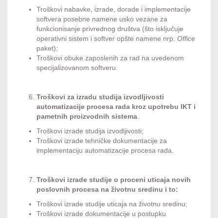
Troškovi nabavke, izrade, dorade i implementacije
softvera posebne namene usko vezane za
funkcionisanje privrednog društva (što isključuje
operativni sistem i softver opšte namene nrp.
Office
paket);
Troškovi obuke zaposlenih za rad na uvedenom
specijalizovanom softveru.
Troškovi za izradu studija izvodljivosti
automatizacije procesa rada kroz upotrebu IKT i
pametnih proizvodnih sistema
.
Troškovi izrade studija izvodljivosti;
Troškovi izrade tehničke dokumentacije za
implementaciju automatizacije procesa rada.
Troškovi
izrade studije o proceni uticaja novih
poslovnih procesa na životnu sredinu i to:
Troškovi izrade studije uticaja na životnu sredinu;
Troškovi izrade dokumentacije u postupku