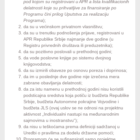
pod kojom su registrovani u APR a lista kvalifikacionih
delatnosti koje su prihvatljive za finansiranje po
Programu čini prilog Uputstva za realizaciju
Programa
);
da su u većinskom privatnom vlasništvu;
da su u trenutku podnošenja prijave, registrovani u
APR Republike Srbije najmanje dve godine (u
Registru privrednih društava ili preduzetnika);
da su pozitivno poslovali u prethodnoj godini;
da vode poslovne knjige po sistemu dvojnog
knjigovodstva;
da su izmirili obaveze po osnovu poreza i doprinosa;
da im u poslednje dve godine nije izrečena mera
zabrane obavljanja delatnosti;
da za istu namenu u prethodnoj godini nisu koristili
podsticajna sredstva koja potiču iz budžeta Republike
Srbije, budžeta Autonomne pokrajine Vojvodine i
budžeta JLS (ovaj uslov se ne odnosi na projektnu
aktivnost „Individualni nastupi na međunarodnim
sajmovima u inostranstvu“);
da nisu u teškoćama prema definiciji sadržanoj u
Uredbi o pravilima za dodelu državne pomoći;
Programom će se sufinansirati samo projektne