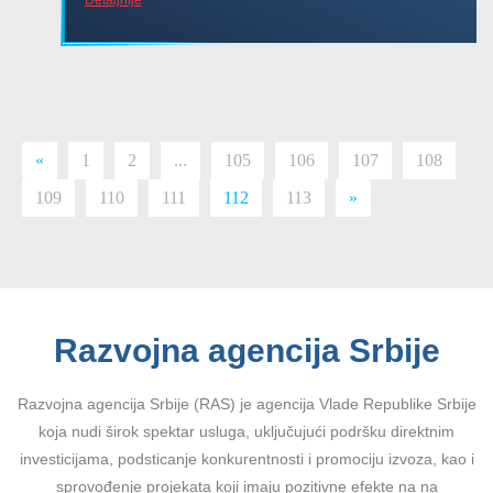
«
1
2
...
105
106
107
108
109
110
111
112
113
»
Razvojna agencija Srbije
Razvojna agencija Srbije (RAS) je agencija Vlade Republike Srbije
koja nudi širok spektar usluga, uključujući podršku direktnim
investicijama, podsticanje konkurentnosti i promociju izvoza, kao i
sprovođenje projekata koji imaju pozitivne efekte na na