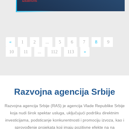
«
1
2
...
5
6
7
8
9
10
11
...
112
113
»
Razvojna agencija Srbije
Razvojna agencija Srbije (RAS) je agencija Vlade Republike Srbije
koja nudi širok spektar usluga, uključujući podršku direktnim
investicijama, podsticanje konkurentnosti i promociju izvoza, kao i
sprovođenje projekata koji imaju pozitivne efekte na na