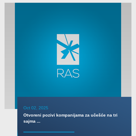
Oct 02, 2025
Otvoreni pozivi kompanijama za učešće na tri
sajma ...