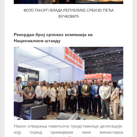
ФОТО ТАНЈУГ/ ВЛАДА РЕПУБЛИКЕ СРБИЈЕ/ ПЕЂА
ВУЧКОВИЋ
Рекордан број српских компанија на
Националном штанду
Након отварања павиљона представници делегације,
коју поред премијерке чине министарка