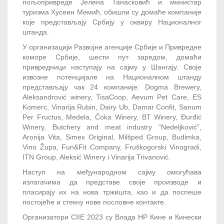
пољопривреде Јелена Танасковић и министар
туризма Хусеин Мемић, обишли су домаће компаније
које представљају Србију у оквиру Националног
штанда.
У организацији Развојне агенције Србије и Привредне
коморе Србије, шести пут заредом, домаћи
привредници наступају на сајму у Шангају. Своје
извозне потенцијале на Националном штанду
представљају чак 24 компаније:
Dogma Brewery,
Aleksandrović winery, TisaCoop, Aevum Pet Care, ES
Komerc, Vinarija Rubin, Dairy Ub, Damar Confit, Sanum
Per Fructus, Medela, Čoka Winery, BT Winery, Đurđić
Winery, Butchery and meat industry “Nedeljković”,
Aronija Vita, Simex Original, Milšped Group, Budimka,
Vino Župa, Fun&Fit Company, Fruškogorski Vinogradi,
ITN Group, Aleksić Winery i Vinarija Trivanović.
Наступ на међународном сајму омогућава
излагачима да представе своје производе и
пласирају их на нова тржишта, као и да поспеше
постојеће и стекну нове пословне контакте.
Организатори CIIE 2023 су Влада НР Кине и Кинески