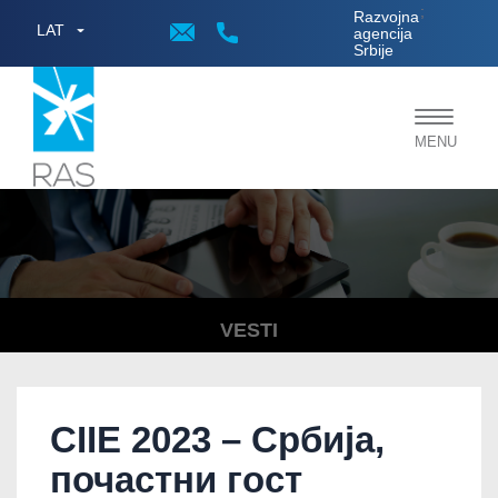
;
Razvojna
LAT
agencija
Srbije
Toggle
MENU
navigat
VESTI
CIIE 2023 – Србија,
почастни гост