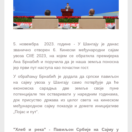
5. новембра 2023. године - У Шангају је данас
званично отворен 6. Кинески међународни сајам
увоза CIIE 2023, на којем се обратила премијерка
Ана Брнабић и поручила да је наша земља поносна
јер први пут наступа као почастни гост.
У обраћању Брнабић је додала да српски павиљон
на сајму увоза у Шангају само потврђује да ће
економска сарадња две земље своје пуне
потенцијале тек остваривати у наредним годинама,
док присуство држава из целог света на кинеском
међународном сајму показује и домете иницијативе
„Појас и пут“.
"Хлеб и река" - Павиљон Србије на Сајму у