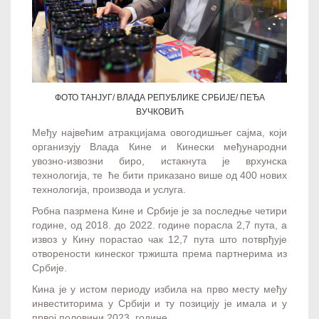
ФОТО ТАНЈУГ/ ВЛАДА РЕПУБЛИКЕ СРБИЈЕ/ ПЕЂА
ВУЧКОВИЋ
Међу највећим атракцијама овогодишњег сајма, који
организују Влада Кине и Кинески међународни
увозно-извозни биро, истакнута је врхунска
технологија, те ће бити приказано више од 400 нових
технологија, производа и услуга.
Робна пазрмена Кине и Србије је за последње четири
године, од 2018. до 2022. године порасла 2,7 пута, а
извоз у Кину порастао чак 12,7 пута што потврђује
отворености кинеског тржишта према партнерима из
Србије.
Кина је у истом периоду избила на прво месту међу
инвеститорима у Србији и ту позицију је имала и у
првој половини 2023. године.