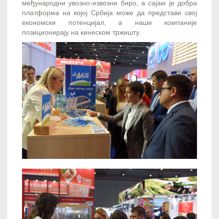
међународни увозно-извозни биро, а сајам је добра
платформа на којој Србија може да представи свој
економски потенцијал, а наше компаније
позиционирају на кинеском тржишту.