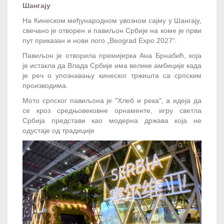
Шангају
На Кинеском међународном увозном сајму у Шангају,
свечано је отворен и павиљон Србије на коме је први
пут приказан и нови лого „Beograd Expo 2027“.
Павиљон је отворила премијерка Ана Брнабић, која
је истакла да Влада Србије има велике амбиције када
је реч о упознавању кинеског тржишта са српским
производима.
Мото српског павиљона је "Хлеб и река", а идеја да
се кроз средњовековне орнаменте, игру светла
Србија представи као модерна држава која не
одустаје од традиције