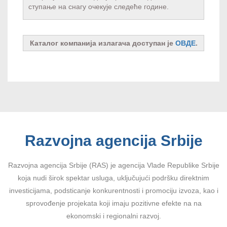
ступање на снагу очекује следеће године.
Каталог компанија излагача доступан је
ОВДЕ
.
Razvojna agencija Srbije
Razvojna agencija Srbije (RAS) je agencija Vlade Republike Srbije
koja nudi širok spektar usluga, uključujući podršku direktnim
investicijama, podsticanje konkurentnosti i promociju izvoza, kao i
sprovođenje projekata koji imaju pozitivne efekte na na
ekonomski i regionalni razvoj.