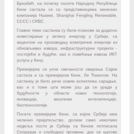
Брнабић, на почетку посете Народној Републици
Кини састала се са представницима кинеских
компанија Huawei, Shanghai Fengling Renewable,
CCCC i CRBC.
Главне теме састанка су били планови за додатно
инвестирање у зелену енергију у Србији, са
акцентом на производњу електричне енергије из
обновљивих извора, инфраструктурни пројекти -
постојећи и будући, као и повећање извоза ИКТ
услуга у Кину.
Премијерка се уочи свечаности оварања Сајма
састала и са премијером Кине, Ли Ћиангом. На
састанку је било речи освим аспектима сарадње,
као и о томе шта може још да се уради у
будућности у области нових технологија,
иновација, вештачке интелигенције,
биотехнологије.
Посета премијерке Кини, са којом Србија има
челично пријатељство, долази само неколико
недеља посто је Србија са Кином потписала
Споразум о слободној трговини, док се његово