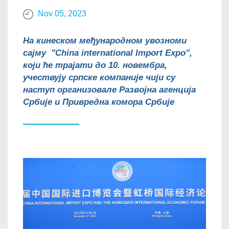
Nov 05, 2023
На кинеском међународном увозноми
сајму "China international Import Expo",
који ће трајати до 10. новембра,
учествују српске компаније чији су
наступ организовале Развојна агенција
Србије и Привредна комора Србије