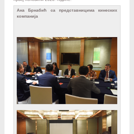
Ана Брнабић са представницима кинеских
компанија