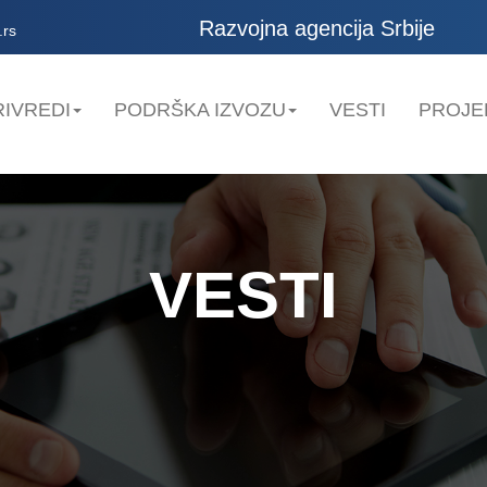
Razvojna agencija Srbije
.rs
IVREDI
PODRŠKA IZVOZU
VESTI
PROJE
VESTI