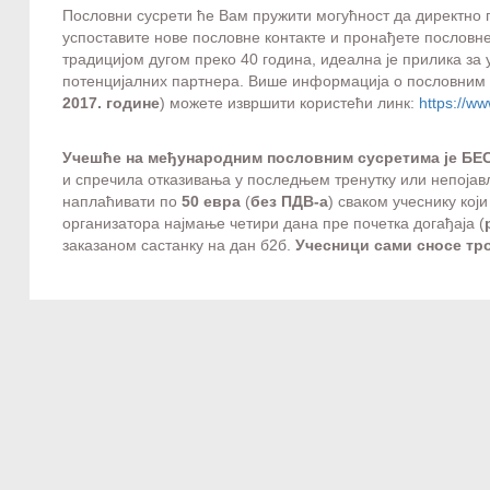
Пословни сусрети ће Вам пружити могућност да директно 
успоставите нове пословне контакте и пронађете пословне
традицијом дугом преко 40 година, идеална је прилика з
потенцијалних партнера. Више информација о пословним с
2017. године
) можете извршити користећи линк:
https://w
Учешће на међународним пословним сусретима је Б
и спречила отказивања у последњем тренутку или непојав
наплаћивати по
50 евра
(
без ПДВ-а
) сваком учеснику кој
организатора најмање четири дана пре почетка догађаја (
заказаном састанку на дан б2б.
Учесници сами сносе тр