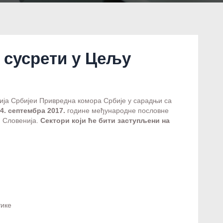
 сусрети у Цељу
ција Србијеи Привредна комора Србије у сарадњи са
4. септембра 2017.
године међународне пословне
, Словенија.
Сектори који ће бити заступљени на
тике