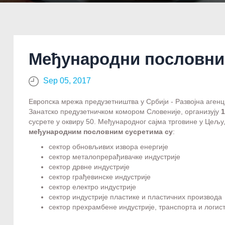
Међународни пословни
Sep 05, 2017
Европска мрежа предузетништва у Србији - Развојна аген
Занатско предузетничком комором Словеније, организују
1
сусрете у оквиру 50. Међународног сајма трговине у Цељу
међународним пословним сусретима су
:
сектор обновљивих извора енергије
сектор металопрерађивачке индустрије
сектор дрвне индустрије
сектор грађевинске индустрије
сектор електро индустрије
сектор индустрије пластике и пластичних производа
сектор прехрамбене индустрије, транспорта и логис