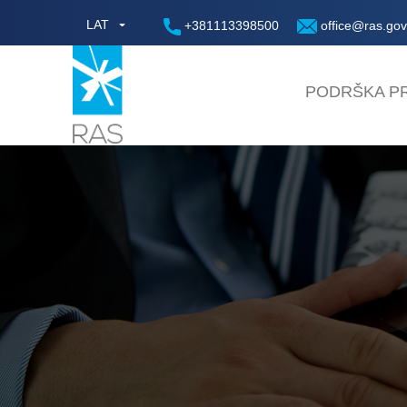
LAT
+381113398500
office@ras.gov
PODRŠKA PR