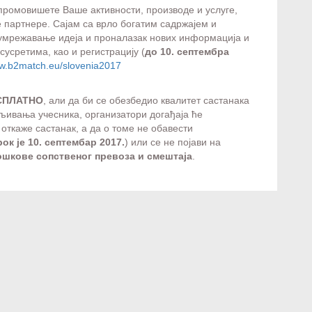
промовишете Ваше активности, производе и услуге,
 партнере. Сајам са врло богатим садржајем и
а умрежавање идеја и проналазак нових информација и
усретима, као и регистрацију (
до 10. септембра
ww.b2match.eu/slovenia2017
ЕСПЛАТНО
, али да би се обезбедио квалитет састанака
љивања учесника, организатори догађаја ће
и откаже састанак, а да о томе не обавести
рок је 10. септембар 2017.
) или се не појави на
ошкове сопственог превоза и смештаја
.