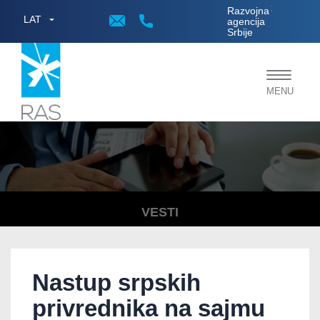
;
Razvojna
LAT
agencija
Srbije
Toggle
MENU
navigat
VESTI
Nastup srpskih
privrednika na sajmu