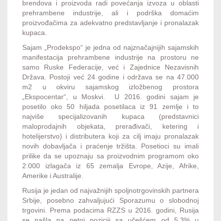
brendova i proizvoda radi povećanja izvoza u oblasti
prehrambene industrije, ali i podrška domaćim
proizvođačima za adekvatno predstavljanje i pronalazak
kupaca.
Sajam „Prodekspo“ je jedna od najznačajnijih sajamskih
manifestacija prehrambene industrije na prostoru ne
samo Ruske Federacije, već i Zajednice Nezavisnih
Država. Postoji već 24 godine i održava se na 47.000
m2 u okviru sajamskog izložbenog prostora
„Ekspocentar“, u Moskvi. U 2016. godini sajam je
posetilo oko 50 hiljada posetilaca iz 91 zemlje i to
najviše specijalizovanih kupaca (predstavnici
maloprodajnih objekata, prerađivači, ketering i
hotelijerstvo) i distributera koji za cilj imaju pronalazak
novih dobavljača i praćenje tržišta. Posetioci su imali
prilike da se upoznaju sa proizvodnim programom oko
2.000 izlagača iz 65 zemalja Evrope, Azije, Afrike,
Amerike i Australije.
Rusija je jedan od najvažnijih spoljnotrgovinskih partnera
Srbije, posebno zahvaljujući Sporazumu o slobodnoj
trgovini. Prema podacima RZZS u 2016. godini, Rusija
se našla na petoj poziciji sa učešćem od 5,3% u