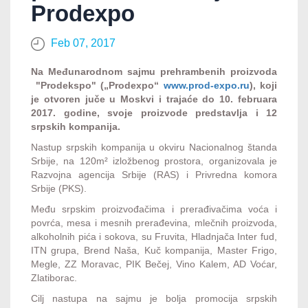
Prodexpo
Feb 07, 2017
Na Međunarodnom sajmu prehrambenih proizvoda
"Prodekspo" („Prodexpo“
www.prod-expo.ru
), koji
je otvoren juče u Moskvi i trajaće do 10. februara
2017. godine, svoje proizvode predstavlja i 12
srpskih kompanija.
Nastup srpskih kompanija u okviru Nacionalnog štanda
Srbije, na 120
m² izložbenog prostora, organizovala je
Razvojna agencija Srbije (RAS) i Privredna komora
Srbije (PKS).
Među srpskim proizvođačima i prerađivačima voća i
povrća, mesa i mesnih prerađevina, mlečnih proizvoda,
alkoholnih pića i sokova, su Fruvita, Hladnjača Inter fud,
ITN grupa, Brend Naša, Kuč kompanija, Master Frigo,
Megle, ZZ Moravac, PIK Bečej, Vino Kalem, AD Voćar,
Zlatiborac.
Cilj nastupa na sajmu je bolja promocija srpskih