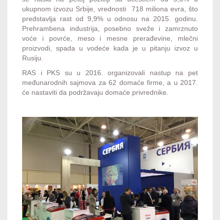
ukupnom izvozu Srbije, vrednosti 718 miliona evra, što
predstavlja rast od 9,9% u odnosu na 2015. godinu.
Prehrambena industrija, posebno sveže i zamrznuto
voće i povrće, meso i mesne prerađevine, mlečni
proizvodi, spada u vodeće kada je u pitanju izvoz u
Rusiju.
RAS i PKS su u 2016. organizovali nastup na pet
međunarodnih sajmova za 62 domaće firme, a u 2017.
će nastaviti da podržavaju domaće privrednike.