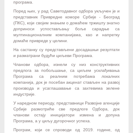
програма.
Поред њих, у рад Саветодавног одбора укључен је и
представник Привредне коморе Србије - Београд
(ПКС), који својим знањем о домаћем тржишту знатно
доприноси успостављању боље сарадње са
мултинационалним компанијама, као и напретку
домаће привреде у целини.
На састанку су представљени досадашњи резултати
и разматрани будући циљеви Програма.
Чланови одбора, изнели су низ конструктивних
предлога за побољшање, са циљем усклађивања
Програма са реалним потребама локалних
компанија, док је посебан акценат стављен на развој
производа и усаглашавање са захтевима зелене
индустрије.
У наредном периоду, п
редставници Развојне агенције
Србије размотриће све предлоге Одбора, док
чланови остају иницијатори измена и допуна
Програма, а у циљу дугорочног успеха.
Програм, који се спроводи од 2019. године, од