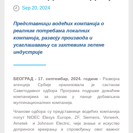
Sep 20, 2024
Представници водећих компанија о
реалним потребама локалних
компанија, развоју производа и
усаглашавању са захтевима зелене
индустрије
БЕОГРАД - 17. септембар, 2024. године
- Развојна
агенција Србије оранизовала је састанак
Саветодавног одбора Програма подршке домаћим
компанијама за улазак у ланце добављача
мултинационалних компанија.
Чланови одбора су представници водећих компанија
попут NIDEC Elesys Europe, ZF, Siemens, Vorwerk,
Ametek и Johnson Electric, чије знање и искуство
доприносе креирању и спровођењу овог важног