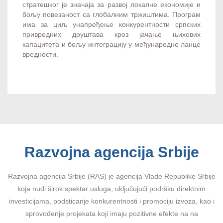
стратешког је значаја за развој локалне економије и
бољу повезаност са глобалним тржиштима. Програм
има за циљ унапређење конкурентности српских
привредних друштава кроз јачање њихових
капацитета и бољу интеграцију у међународне ланце
вредности.
Razvojna agencija Srbije
Razvojna agencija Srbije (RAS) je agencija Vlade Republike Srbije
koja nudi širok spektar usluga, uključujući podršku direktnim
investicijama, podsticanje konkurentnosti i promociju izvoza, kao i
sprovođenje projekata koji imaju pozitivne efekte na na