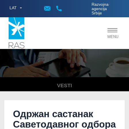
;
Razvojna
LAT
agencija
Srbije
Toggle
MENU
navigat
VESTI
Одржан састанак
Саветодавног одбора