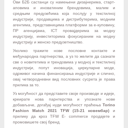
Ови Б2Б састанци су намењени дизајнерима, старт-
аповима и иноватиним брендовима, малим и
средњим предузећима која послују у текстилној
индустрији, продавцима и дистрибутерима, модним
агентима, представницима платформи за е-куповину,
ПР агенцијама, ICT провајдерима за модну
индустрију, инвеститорима фокусираним на модну
индустрију и женско предузетништво.
Уколико тражите нове пословне контакте и
међународна партнерства, а уз то желите да сазнате
све о новитетима и трендовима у модној и текстилној
индустрији, попут иновација, циркуларне моде,
одрживог начина финансирања индустрије и слично,
овај четвородневни вид пословних сусрета је права
прилика за то.
Уз могућност да представите своје производе и идеје,
креирате нова парнтерства и упознате нове
добављаче, догађај нуди могућност праћења
Torino
Fashion Match 2021 TFW (15-21 новембар)
и
прилику да кроз TFW E- commerce продајете и
промовишете свој бренд.