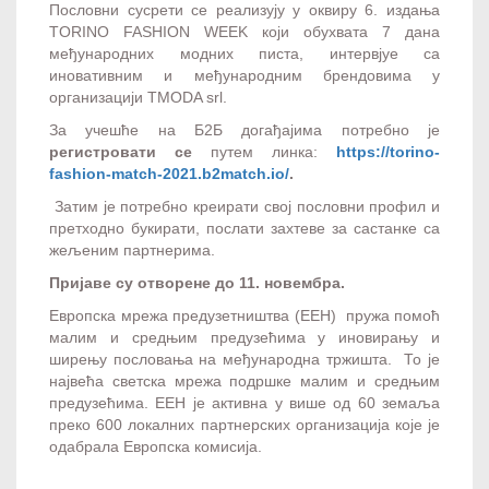
Пословни сусрети се реализују у оквиру 6. издања
TORINO FASHION WEEK који обухвата 7 дана
међународних модних писта, интервјуе са
иновативним и међународним брендовима у
организацији TMODA srl.
За учешће на Б2Б догађајима потребно је
регистровати се
путем линка:
https://torino-
fashion-match-2021.b2match.io/
.
Затим је потребно креирати свој пословни профил и
претходно букирати, послати захтеве за састанке са
жељеним партнерима.
Пријаве су отворене до 11. новембра.
Европска мрежа предузетништва (ЕЕН) пружа помоћ
малим и средњим предузећима у иновирању и
ширењу пословања на међународна тржишта. То је
највећа светска мрежа подршке малим и средњим
предузећима. ЕЕН је активна у више од 60 земаља
преко 600 локалних партнерских организација које је
одабрала Европска комисија.