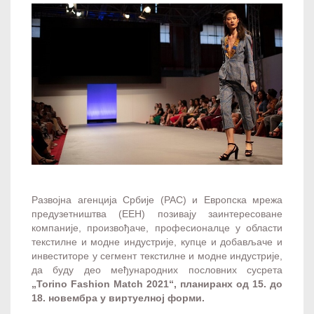
Развојна агенција Србије (РАС) и Европска мрежа
предузетништва (ЕЕН) позивају заинтересоване
компаније, произвођаче, професионалце у области
текстилне и модне индустрије, купце и добављаче и
инвеститоре у сегмент текстилне и модне индустрије,
да буду део међународних пословних сусрета
„Torino Fashion Match 2021“, планиранх од 15. до
18. новембра у виртуелној форми.