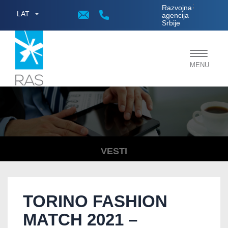
;
Razvojna
LAT
agencija
Srbije
Toggle
MENU
navigat
VESTI
TORINO FASHION
MATCH 2021 –