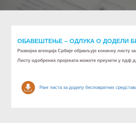
ОБАВЕШТЕЊЕ – ОДЛУКА О ДОДЕЛИ Б
Развојна агенција Србије објављује коначну листу 
Листу одобрених пројеката можете преузети у пдф д
Ранг листа за доделу бесповратних средстава 