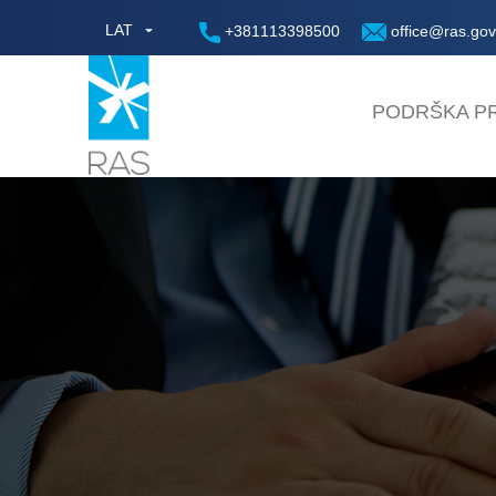
LAT
+381113398500
office@ras.gov
PODRŠKA PR