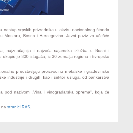
ju nastup srpskih privrednika u okviru nacionalnog štanda
u Mostaru, Bosna i Hercegovina. Javni poziv za učešće
a, najznačajnija i najveća sajamska izložba u Bosni i
okupio je 800 izlagača, iz 30 zemalja regiona i Evropske
ionalno predstavljaju proizvodi iz metalske i građevinske
ske industrije i drugih, kao i sektor usluga, od bankarstva
ja pod nazivom „Vina i vinogradarska oprema“, koja će
u na
stranici RAS
.