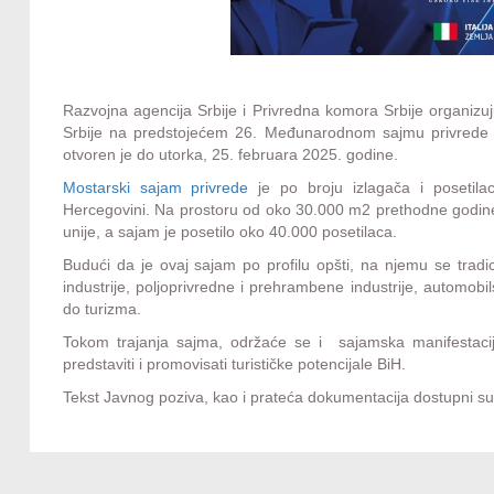
Razvojna agencija Srbije i Privredna komora Srbije organizu
Srbije na predstojećem 26. Međunarodnom sajmu privrede 
otvoren je do utorka, 25. februara 2025. godine.
Mostarski sajam privrede
je po broju izlagača i posetilac
Hercegovini. Na prostoru od oko 30.000 m2 prethodne godine 
unije, a sajam je posetilo oko 40.000 posetilaca.
Budući da je ovaj sajam po profilu opšti, na njemu se tradic
industrije, poljoprivredne i prehrambene industrije, automobil
do turizma.
Tokom trajanja sajma, održaće se i sajamska manifestaci
predstaviti i promovisati turističke potencijale BiH.
Tekst Javnog poziva, kao i prateća dokumentacija dostupni s