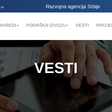
Razvojna agencija Srbije
.rs
IVREDI
PODRŠKA IZVOZU
VESTI
PROJE
VESTI