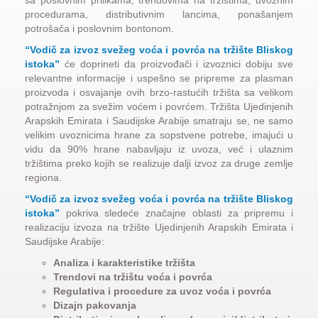
sa poslovnim prilikama, trendovima na tržištima, uvoznim
procedurama, distributivnim lancima, ponašanjem
potrošača i poslovnim bontonom.
“Vodič za izvoz svežeg voća i povrća na tržište Bliskog
istoka”
će doprineti da proizvođači i izvoznici dobiju sve
relevantne informacije i uspešno se pripreme za plasman
proizvoda i osvajanje ovih brzo-rastućih tržišta sa velikom
potražnjom za svežim voćem i povrćem. Tržišta Ujedinjenih
Arapskih Emirata i Saudijske Arabije smatraju se, ne samo
velikim uvoznicima hrane za sopstvene potrebe, imajući u
vidu da 90% hrane nabavljaju iz uvoza, već i ulaznim
tržištima preko kojih se realizuje dalji izvoz za druge zemlje
regiona.
“Vodič za izvoz svežeg voća i povrća na tržište Bliskog
istoka”
pokriva sledeće značajne oblasti za pripremu i
realizaciju izvoza na tržište Ujedinjenih Arapskih Emirata i
Saudijske Arabije:
Analiza i karakteristike tržišta
Trendovi na tržištu voća i povrća
Regulativa i procedure za uvoz voća i povrća
Dizajn pakovanja