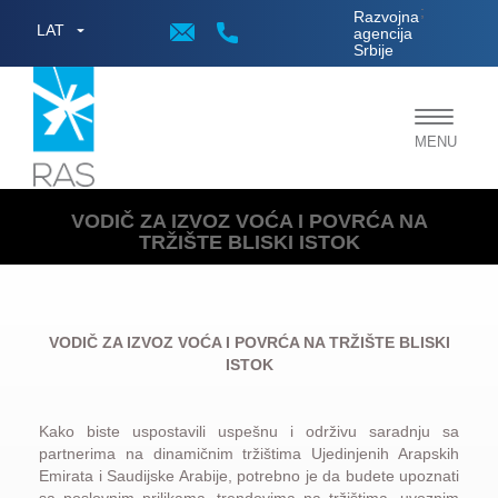
;
Razvojna
LAT
agencija
Srbije
Toggle
MENU
navigat
VODIČ ZA IZVOZ VOĆA I POVRĆA NA
TRŽIŠTE BLISKI ISTOK
VODIČ ZA IZVOZ VOĆA I POVRĆA NA TRŽIŠTE BLISKI
ISTOK
Kako biste uspostavili uspešnu i održivu saradnju sa
partnerima na dinamičnim tržištima Ujedinjenih Arapskih
Emirata i Saudijske Arabije, potrebno je da budete upoznati