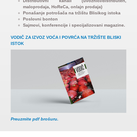
Distributivni kanali (uvoznici/distributeri,
maloprodaja, HoReCa, onlajn prodaja)
Ponašanje potrošača na tržištu Blisikog istoka
Poslovni bonton
Sajmovi, konferencije i specijalizovani magazine.
VODIČ ZA IZVOZ VOĆA I POVRĆA NA TRŽIŠTE BLISKI
ISTOK
Preuzmite pdf brošuru.