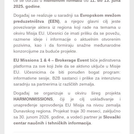
će se održati u
hibridnom formatu
od
11. do 13. juna
2025. godine
.
Događaj se realizuje u saradnji sa
Evropskom mrežom
preduzetništva (EEN)
, a njegov glavni cilj jeste
povezivanje aktera iz regiona koji rade na temama u
okviru Misija EU. Učesnici će imati priliku da se povežu,
razmene ideje i informacije o aktuelnim otvorenim
pozivima, kao i da formiraju snažne međunarodne
konzorcijume za buduće projekte.
EU Missions 1 & 4 – Brokerage Event
biće jedinstvena
platforma za sve koji žele da se aktivno uključe u Misije
EU. Učesnicima će biti ponuđen bogat program:
informativne sesije, B2B sastanci i prilike za intenzivnu
saradnju sa partnerima iz različitih zemalja.
Događaj se organizuje u okviru šireg projekta
HARMONMISSIONS
, čiji je cilj usklađivanje i
unapređenje sprovođenja EU Misija na nivou zemalja
Dunavskog regiona. Projekat traje 30 meseci, zaključno
sa 30. junom 2026. godine, a vodeći partner je
Slovački
centar naučnih i tehničkih informacija
.