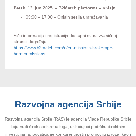
Petak, 13. jun 2025. – B2Match platforma – onlajn
09:00 – 17:00 – Onlajn sesija umrežavanja
Više informacija i registracija dostupni su na zvaničnoj
stranici događaja:
https://www.b2match.com/e/eu-missions-brokerage-
harmonmissions
Razvojna agencija Srbije
Razvojna agencija Srbije (RAS) je agencija Vlade Republike Srbije
koja nudi širok spektar usluga, uključujući podršku direktnim
investicijama, podsticanje konkurentnosti i promociju izvoza, kao i