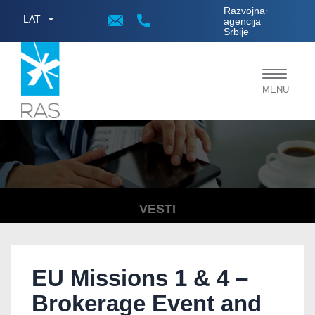
;
Razvojna
LAT
agencija
Srbije
Toggle
MENU
navigat
VESTI
EU Missions 1 & 4 –
Brokerage Event and