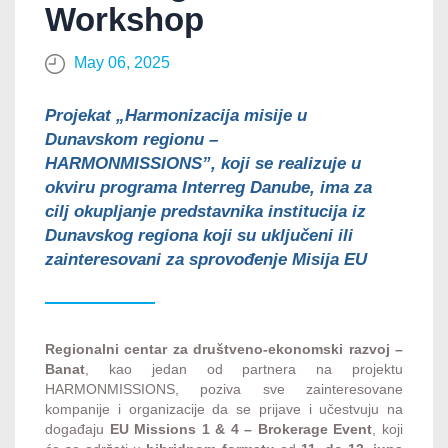
Workshop
May 06, 2025
Projekat
„Harmonizacija misije u
Dunavskom regionu –
HARMONMISSIONS”
, koji se realizuje u
okviru programa
Interreg Danube
, ima za
cilj okupljanje predstavnika institucija iz
Dunavskog regiona koji su uključeni ili
zainteresovani za sprovođenje
Misija EU
Regionalni centar za društveno-ekonomski razvoj –
Banat
, kao jedan od partnera na projektu
HARMONMISSIONS, poziva sve zainteresovane
kompanije i organizacije da se prijave i učestvuju na
događaju
EU Missions 1 & 4 – Brokerage Event
, koji