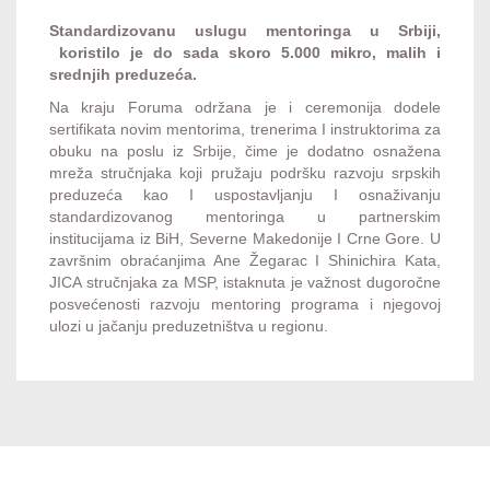
Standardizovanu uslugu mentoringa u Srbiji,
koristilo je do sada skoro 5.000 mikro, malih i
srednjih preduzeća.
Na kraju Foruma održana je i ceremonija dodele
sertifikata novim mentorima, trenerima I instruktorima za
obuku na poslu iz Srbije, čime je dodatno osnažena
mreža stručnjaka koji pružaju podršku razvoju srpskih
preduzeća kao I uspostavljanju I osnaživanju
standardizovanog mentoringa u partnerskim
institucijama iz BiH, Severne Makedonije I Crne Gore. U
završnim obraćanjima Ane Žegarac I Shinichira Kata,
JICA stručnjaka za MSP, istaknuta je važnost dugoročne
posvećenosti razvoju mentoring programa i njegovoj
ulozi u jačanju preduzetništva u regionu.