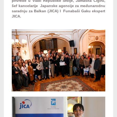
privrede u Vladi Republike Srbije, Jamašita Čigiru,
šef kancelarije Japanske agencije za međunarodnu
saradnju za Balkan (JICA) I Funabaši Gaku ekspert
JICA.