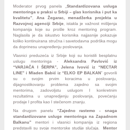
Moderator prvog panela „
Standardizovana usluga
mentoringa u praksi u Srbiji – glas korisnika i put ka
kvalitetu”
,
Ana Žegarac, menadžerka projekta u
Razvojnoj agenciji Srbije
, istakla je važnost mišljenja
kompanija koje su prošle kroz mentoring program.
Naglasila je da iskustvo korisnika najjasnije pokazuje
koliko kontinuirana stručna i savetodavna podrška mogu
da doprinesu unapređenju poslovanja.
Vlasnici preduzeća iz Srbije koji su koristili besplatnu
uslugu mentoringa -
Aleksandra Pavlović iz
“VARJAČA I ŠERPA”, Jelena Ivović iz “NECTAR
LINE” i Mladen Babić iz “ELKO EP BALKAN
” govorili
su o svojim prvim koracima u poslovanju,
dijagnostikovanju problema zajedno sa svojim
mentorima, zadovoljstu uslugom I konkretnim
rezultatima u unapredjenju poslovanja, povećanju
prodaje I profita kao I stečenom znanju.
Na drugom panelu
“
Zajedno rastemo - snaga
standardizovane usluge mentoringa na Zapadnom
Balkanu”
mentori i vlasnici kompanija iz regiona
predstavili su svoje mentorske studije slučaja.
Mentor