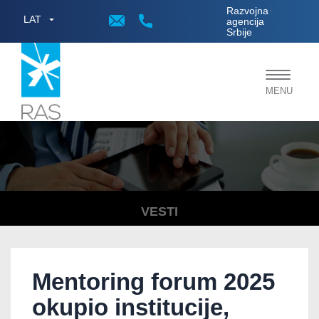
;
Razvojna
LAT
agencija
Srbije
Toggle
MENU
navigat
VESTI
Mentoring forum 2025
okupio institucije,