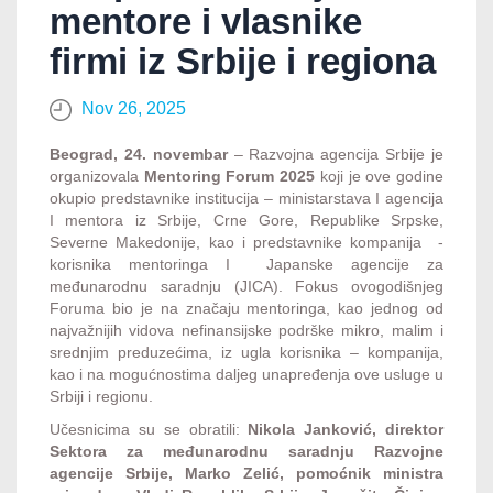
mentore i vlasnike
firmi iz Srbije i regiona
Nov 26, 2025
Beograd, 24. novembar
– Razvojna agencija Srbije je
organizovala
Mentoring Forum 2025
koji je ove godine
okupio predstavnike institucija – ministarstava I agencija
I mentora iz Srbije, Crne Gore, Republike Srpske,
Severne Makedonije, kao i predstavnike kompanija -
korisnika mentoringa I Japanske agencije za
međunarodnu saradnju (JICA). Fokus ovogodišnjeg
Foruma bio je na značaju mentoringa, kao jednog od
najvažnijih vidova nefinansijske podrške mikro, malim i
srednjim preduzećima, iz ugla korisnika – kompanija,
kao i na mogućnostima daljeg unapređenja ove usluge u
Srbiji i regionu.
Učesnicima su se obratili:
Nikola Janković, direktor
Sektora za međunarodnu saradnju Razvojne
agencije Srbije, Marko Zelić, pomoćnik ministra