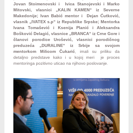
Jovan Stoimenovski i Ivica Stanojevski i Marko
Mitovski, vlasnici „KALIN KAMEN“ iz Severne
Makedonije; Ivan Babić mentor i Dejan Ćutković,
vlasnik „IVATEX s.p“ iz Republike Srpske; Mentorka
Ivana Tomašević i Ksenija Planić i Aleksandra
Bošković Delagić, vlasnice „BRANCA“ iz Crne Gore i
članovi porodice Urošević, vlasnici porodičnog
preduzeća „DURALINE“ iz Srbije sa svojom
mentorkom Milicom Čukarić
, imali su priliku da
detaljno predstave kako i u kojoj meri je proces
mentoringa pozitivno uticao na njihovo poslovanje.