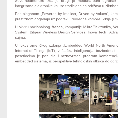
Severnoameričko izdanje drugi je međunarodni ogranak
integrisane elektronike koji se tradicionalno održava u Nirnbe
Pod sloganom „Powered by Intellect, Driven by Values”, kompa
prestižnom događaju uz podršku Privredne komore Srbije (PKS
U okviru nacionalnog štanda, kompanije MikroElektronika, Ve
System, Bitgear Wireless Design Services, Inova Tech i Adva
sajma.
U fokus američkog izdanja „Embedded World North America
Internet of Things (IoT), veštačka inteligencija, bezbednos
posetiocima je ponudio i raznovrstan program konferencija
embedded sistema, iz perspektive tehnoloških otkrića do održ