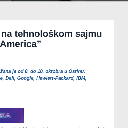
 na tehnološkom sajmu
 America”
žana je od 8. do 10. oktobra u Ostinu,
e, Dell, Google, Hewlett-Packard, IBM,