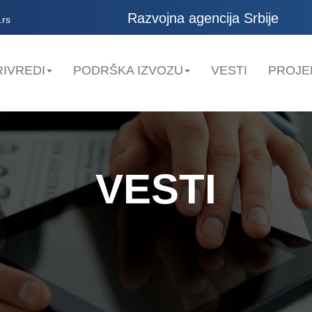
Razvojna agencija Srbije
.rs
IVREDI
PODRŠKA IZVOZU
VESTI
PROJE
VESTI