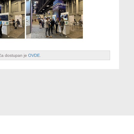
ača dostupan je
OVDE
.