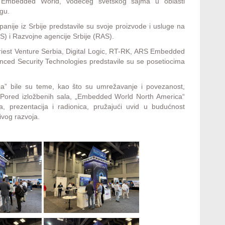
 Embedded World, vodećeg svetskog sajma u oblasti
rgu.
nije iz Srbije predstavile su svoje proizvode i usluge na
) i Razvojne agencije Srbije (RAS).
riest Venture Serbia, Digital Logic, RT-RK, ARS Embedded
nced Security Technologies predstavile su se posetiocima
” bile su teme, kao što su umrežavanje i povezanost,
t. Pored izložbenih sala, „Embedded World North America“
, prezentacija i radionica, pružajući uvid u budućnost
ivog razvoja.