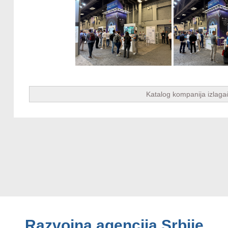
Katalog kompanija izlag
Razvojna agencija Srbije