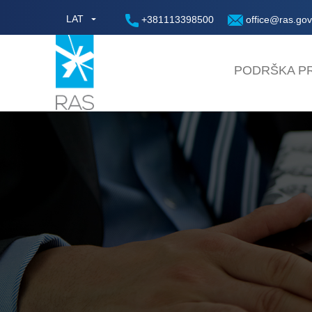
LAT
+381113398500
office@ras.gov
PODRŠKA PR