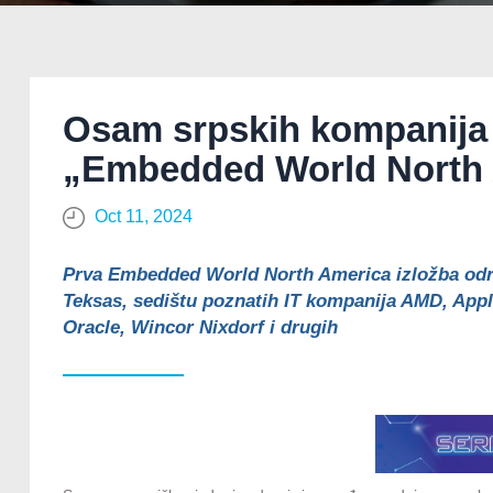
Osam srpskih kompanija
„Embedded World North
Oct 11, 2024
Prv
a
Embedded
World North America izložb
a odr
Teksas, sedištu poznatih IT kompanija AMD, Appl
Oracle, Wincor Nixdorf i drugih