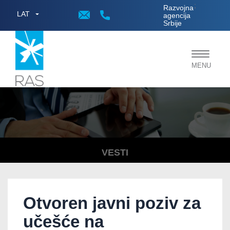
;
Razvojna
LAT
agencija
Srbije
Toggle
MENU
navigat
VESTI
Otvoren javni poziv za
učešće na