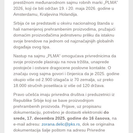
prestižnom međunarodnom sajmu robnih marki „PLMA“
2026, koji će biti održan 19. i 20. maja 2026. godine u
Amsterdamu, Kraljevina Holandija.
Srbija će se predstaviti u okviru nacionalnog štanda u
hali namenjenoj prehrambenim proizvodima, pružajući
domaćim proizvođačima jedinstvenu priliku da istaknu
svoje brendove na jednom od najznačajnijih globalnih
događaja ovog tipa.
Nastup na sajmu „PLMA“ omogućava privrednicima da
svoje proizvode plasiraju na nova tržišta, unaprede
postojeće i ostvare dragocene poslovne kontakte. O
značaju ovog sajma govori i činjenica da je 2025. godine
okupio više od 2.900 izlagača iz 70 zemalja, uz preko
18.000 stručnih posetilaca iz više od 120 država.
Pravo učešća imaju privredna društva i preduzetnici iz
Republike Srbije koji se bave proizvodnjom
prehrambenih proizvoda. Prijave, uz propisanu
dokumentaciju, potrebno je dostaviti elektronski
do
srede, 17. decembra 2025. godine do 16 časova
, na
e-mail adresu:
zorana.delic@pks.rs
, dok se originalna
dokumentacija šalje poštom na adresu Privredne