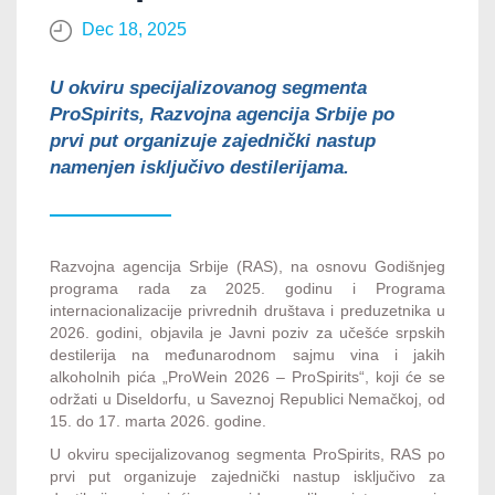
Dec 18, 2025
U okviru specijalizovanog segmenta
ProSpirits, Razvojna agencija Srbije po
prvi put organizuje zajednički nastup
namenjen isključivo destilerijama.
Razvojna agencija Srbije (RAS), na osnovu Godišnjeg
programa rada za 2025. godinu i Programa
internacionalizacije privrednih društava i preduzetnika u
2026. godini, objavila je Javni poziv za učešće srpskih
destilerija na međunarodnom sajmu vina i jakih
alkoholnih pića „ProWein 2026 – ProSpirits“, koji će se
održati u Diseldorfu, u Saveznoj Republici Nemačkoj, od
15. do 17. marta 2026. godine.
U okviru specijalizovanog segmenta ProSpirits, RAS po
prvi put organizuje zajednički nastup isključivo za