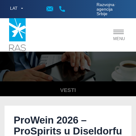
;
Razvojna
LAT
agencija
Srbije
Toggle
MENU
navigat
VESTI
ProWein 2026 –
ProSpirits u Diseldorfu