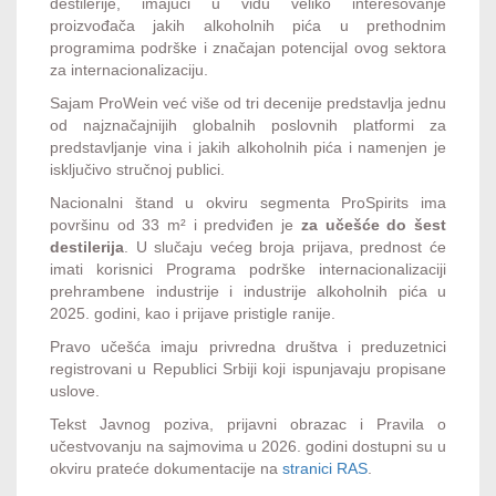
destilerije, imajući u vidu veliko interesovanje
proizvođača jakih alkoholnih pića u prethodnim
programima podrške i značajan potencijal ovog sektora
za internacionalizaciju.
Sajam ProWein već više od tri decenije predstavlja jednu
od najznačajnijih globalnih poslovnih platformi za
predstavljanje vina i jakih alkoholnih pića i namenjen je
isključivo stručnoj publici.
Nacionalni štand u okviru segmenta ProSpirits ima
površinu od 33 m² i predviđen je
za učešće do šest
destilerija
. U slučaju većeg broja prijava, prednost će
imati korisnici Programa podrške internacionalizaciji
prehrambene industrije i industrije alkoholnih pića u
2025. godini, kao i prijave pristigle ranije.
Pravo učešća imaju privredna društva i preduzetnici
registrovani u Republici Srbiji koji ispunjavaju propisane
uslove.
Tekst Javnog poziva, prijavni obrazac i Pravila o
učestvovanju na sajmovima u 2026. godini dostupni su u
okviru prateće dokumentacije na
stranici RAS
.