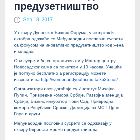
предузетништво
Sep 18, 2017
У оквиру Дунавског Бизнис Форума, у четвртак 5.
октобра одржаће се Међународни пословни сусрети
са фокусом на иновативно предузетништво код жена
и младих.
Ови сусрети ће се организовати у Мастер центру
Новосадског сајма са почетком у 10 часова. Учешће
је потпуно бесплатно а регистрацију можете
извршити на
http://womenandyouthsme.
talkb2b.net/
.
Организатори овог догађаја су Институт Михајло
Пупин, Привредна комора Србије, Развојна агенција
Србије; Бизнис инкубатор Нови Сад, Привредна
комора Републике Српске, Дирекција за МСП Црне
Горе и други.
Међунаордни пословни сусрети се одржавају у
оквиру Европске мреже предузетништва.