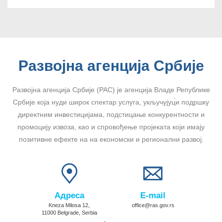
Развојна агенција Србије
Развојна агенција Србије (РАС) је агенција Владе Републике
Србије која нуди широк спектар услуга, укључујуц́и подршку
директним инвестицијама, подстицање конкурентности и
промоцију извоза, као и спровођење пројеката који имају
позитивне ефекте на на економски и регионални развој.
Адреса
E-mail
Kneza Milosa 12,
office@ras.gov.rs
11000 Belgrade, Serbia