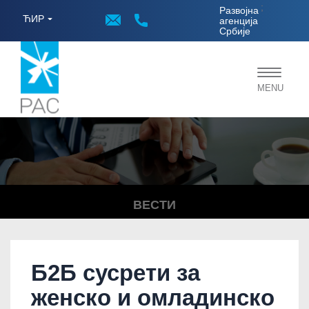
;
Развојна
ЋИР
агенција
Србије
Toggle
MENU
navigat
ВЕСТИ
Б2Б сусрети за
женско и омладинско