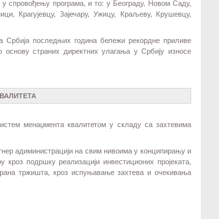
у у спровођењу програма, и то: у Београду, Новом Саду,
ци, Крагујевцу, Зајечару, Ужицу, Краљеву, Крушевцу,
да Србија последњих година бележи рекордне приливе
по основу страних директних улагања у Србију износе
КВАЛИТЕТА
Систем менаџмента квалитетом у складу са захтевима
артнер адиминистрацији на свим нивоима у конципирању и
ру кроз подршку реализацији инвестиционих пројеката,
рана тржишта, кроз испуњавање захтева и очекивања