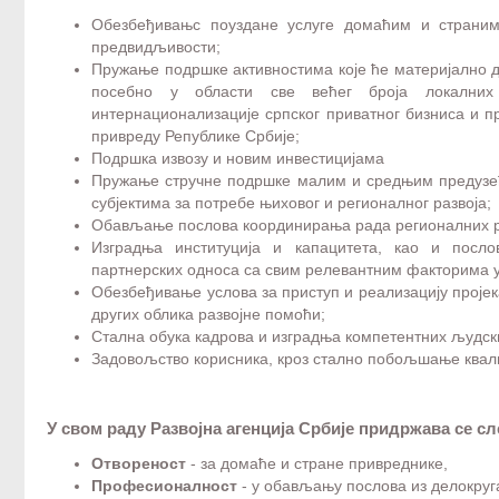
Обезбеђивањс поуздане услуге домаћим и страним
предвидљивости;
Пружање подршке активностима које ће материјално 
посебно у области све већег броја локалних
интернационализације српског приватног бизниса и п
привреду Републике Србије;
Подршка извозу и новим инвестицијама
Пружање стручне подршке малим и средњим предузећ
субјектима за потребе њиховог и регионалног развоја;
Обављање послова координирања рада регионалних ра
Изградња институција и капацитета, као и посл
партнерских односа са свим релевантним факторима у
Обезбеђивање услова за приступ и реализацију пројек
других облика развојне помоћи;
Стална обука кадрова и изградња компетентних људск
Задовољство корисника, кроз стално побољшање квали
У свом раду Развојна агенција Србије придржава се с
Отвореност
- за домаће и стране привреднике,
Професионалност
- у обављању послова из делокруг