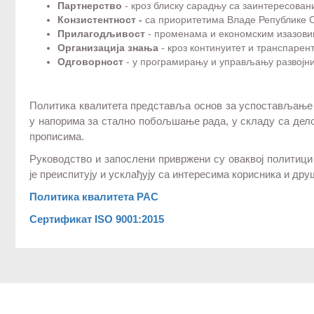
Партнерство
- кроз блиску сарадњу са заинтересован
Конзистентност -
са приоритетима Владе Републике С
Прилагодљивост
- променама и економским изазови
Организација знања
- кроз континуитет и транспарент
Одговорност
- у програмирању и управљању развојн
Политика квалитета представља основ за успостављање 
у напорима за стално побољшање рада, у складу са дел
прописима.
Руководство и запослени привржени су оваквој политици
је преиспитују и усклађују са интересима корисника и др
Политика квалитета РАС
Сертификат ISO 9001:2015