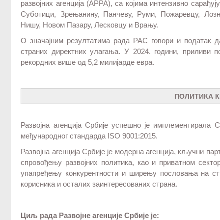
развојних агенција (АРРА), са којима интензивно сарађуј
Суботици, Зрењанину, Панчеву, Руми, Пожаревцу, Лозни
Нишу, Новом Пазару, Лесковцу и Врању.
О значајним резултатима рада РАС говори и податак 
страних директних улагања. У 2024. години, приливи 
рекордних више од 5,2 милијарде евра.
ПОЛИТИКА 
Развојна агенција Србије успешно је имплементирала 
међународног стандарда ISО 9001:2015.
Развојна агенција Србије је модерна агенција, кључни п
спровођењу развојних политика, као и приватном секто
упапређењу конкурентности и ширењу пословања на ст
корисника и осталих заинтересованих страна.
Циљ рада Развојне агенције Србије је: