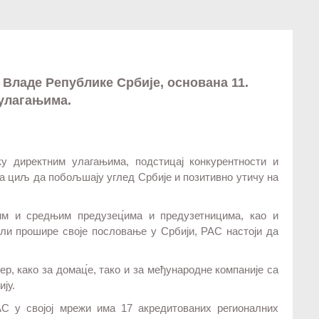
а Владе Републике Србије, основана 11.
 улагањима.
у директним улагањима, подстицај конкурентности и
 за циљ да побољшају углед Србије и позитивно утичу на
им и средњим предузец́има и предузетницима, као и
или прошире своје пословање у Србији, РАС настоји да
р, како за домац́е, тако и за међународне компаније са
ју.
АС у својој мрежи има 17 акредитованих регионалних