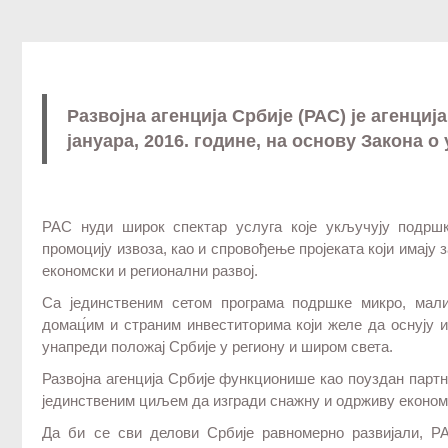
Развојна агенција Србије (РАС) је агенциј
јануара, 2016. године, на основу Закона о
РАС нуди широк спектар услуга које укључују подршк
промоцију извоза, као и спровођење пројеката који имају
економски и регионални развој.
Са јединственим сетом програма подршке микро, мал
домац́им и страним инвеститорима који желе да оснују 
унапреди положај Србије у региону и широм света.
Развојна агенција Србије функционише као поуздан партне
јединственим циљем да изгради снажну и одрживу економи
Да би се сви делови Србије равномерно развијали, Р