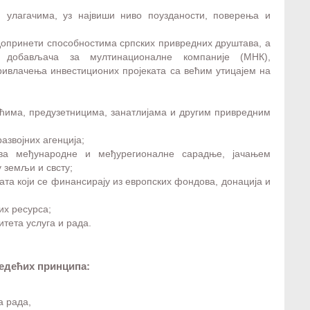
 улагачима, уз највиши ниво поузданости, поверења и
допринети способностима српских привредних друштава, а
 добављача за мултинационалне компаније (МНК),
ривлачења инвестиционих пројеката са већим утицајем на
има, предузетницима, занатлијама и другим привредним
звојних агенција;
ова међународне и међурегионалне сарадње, јачањем
 земљи и свсту;
ата који се финансирају из европских фондова, донација и
их ресурса;
тета услуга и рада.
ледећих принципа:
а рада,