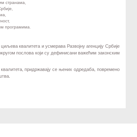
им странама,
рбије,
ма,
ност,
им програмима.
циљева квалитета и усмерава Развојну агенцију Србије
округом послова који су дефинисани важећим законским
 квалитета, придржавају се њених одредаба, повремено
уштва.