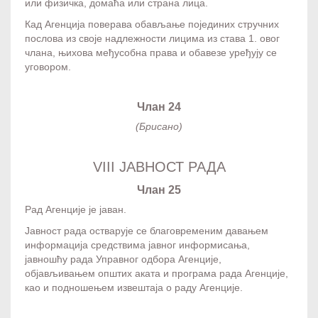
или физичка, домаћа или страна лица.
Кад Агенција поверава обављање појединих стручних
послова из своје надлежности лицима из става 1. овог
члана, њихова међусобна права и обавезе уређују се
уговором.
Члан 24
(Брисано)
VIII ЈАВНОСТ РАДА
Члан 25
Рад Агенције је јаван.
Јавност рада остварује се благовременим давањем
информација средствима јавног информисања,
јавношћу рада Управног одбора Агенције,
објављивањем општих аката и програма рада Агенције,
као и подношењем извештаја о раду Агенције.