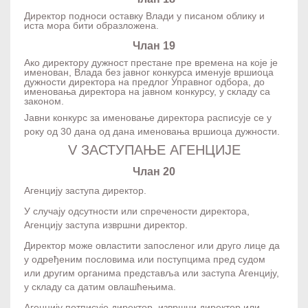
Директор подноси оставку Влади у писаном облику и
иста мора бити образложена.
Члан 19
Ако директору дужност престане пре времена на које је
именован, Влада без јавног конкурса именује вршиоца
дужности директора на предлог Управног одбора, до
именовања директора на јавном конкурсу, у складу са
законом.
Јавни конкурс за именовање директора расписује се у
року од 30 дана од дана именовања вршиоца дужности.
V ЗАСТУПАЊЕ АГЕНЦИЈЕ
Члан 20
Агенцију заступа директор.
У случају одсутности или спречености директора,
Агенцију заступа извршни директор.
Директор може овластити запосленог или друго лице да
у одређеним пословима или поступцима пред судом
или другим органима представља или заступа Агенцију,
у складу са датим овлашћењима.
Агенцију потписује директор, извршни директор или