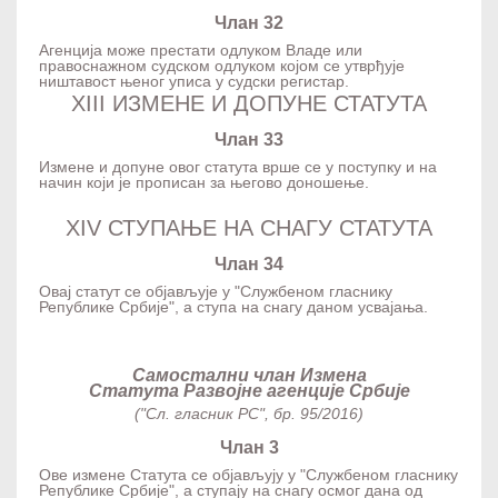
Члан 32
Агенција може престати одлуком Владе или
правоснажном судском одлуком којом се утврђује
ништавост њеног уписа у судски регистар.
XIII ИЗМЕНЕ И ДОПУНЕ СТАТУТА
Члан 33
Измене и допуне овог статута врше се у поступку и на
начин који је прописан за његово доношење.
XIV СТУПАЊЕ НА СНАГУ СТАТУТА
Члан 34
Овај статут се објављује у "Службеном гласнику
Републике Србије", а ступа на снагу даном усвајања.
Самостални члан Измена
Статута Развојне агенције Србије
("Сл. гласник РС", бр. 95/2016)
Члан 3
Ове измене Статута се објављују у "Службеном гласнику
Републике Србије", а ступају на снагу осмог дана од