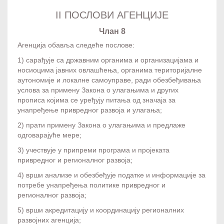
II ПОСЛОВИ АГЕНЦИЈЕ
Члан 8
Агенција обавља следеће послове:
1) сарађује са државним органима и организацијама и
носиоцима јавних овлашћења, органима територијалне
аутономије и локалне самоуправе, ради обезбеђивања
услова за примену Закона о улагањима и других
прописа којима се уређују питања од значаја за
унапређење привредног развоја и улагања;
2) прати примену Закона о улагањима и предлаже
одговарајуће мере;
3) учествује у припреми програма и пројеката
привредног и регионалног развоја;
4) врши анализе и обезбеђује податке и информације за
потребе унапређења политике привредног и
регионалног развоја;
5) врши акредитацију и координацију регионалних
развојних агенција;