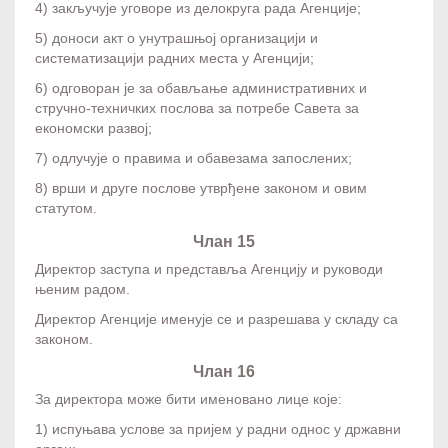
4) закључује уговоре из делокруга рада Агенције;
5) доноси акт о унутрашњој организацији и
систематизацији радних места у Агенцији;
6) одговоран је за обављање административних и
стручно-техничких послова за потребе Савета за
економски развој;
7) одлучује о правима и обавезама запослених;
8) врши и друге послове утврђене законом и овим
статутом.
Члан 15
Директор заступа и представља Агенцију и руководи
њеним радом.
Директор Агенције именује се и разрешава у складу са
законом.
Члан 16
За директора може бити именовано лице које:
1) испуњава услове за пријем у радни однос у државни