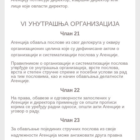
лице које овласти директор.
VI УНУТРАШЊА ОРГАНИЗАЦИЈА
Члан 21
Агенција обавља послове из свог делокруга у оквиру
организационих целина које су дефинисане актом о
организацији и систематизацији послова у Агенцији.
Правилником о организацији и систематизацији послова
утврђује се унутрашња организација, врсте послова,
врста и степен стручне спреме и посебни услови за рад
на тим пословима, као и начин обављања делатности
Агенције.
Члан 22
На права, обавезе и одговорности запослених у
Агенцији и директора примењују се општи прописи
којима се уређују радни односи, општи акти Агенције и
уговор о раду.
Члан 23
За обављање појединих стручних послова из своје
надлежности Агенција може ангажовати друга правна