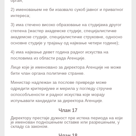
орган;
2) именовањем не би изазвало сукоб јавног и приватног
интереса;
3) има стечено високо образовање на студијама другог
степена (мастер академске студије, специјалистичке
академске студије, специјалистичке струковне, односно
основне студије у трајању од најмање четири године);
4) има најмање девет година радног искуства на
пословима из области рада Агенције.
Лице које је именовано за директора Агенције не може
бити члан органа политичке странке.
Министар надлежан за послове привреде може
одредити критеријуме и мерила у погледу стручне
оспособљености и радног искуства које морају
испуњавати кандидати за директора Агенције.
Члан 17
Директору престаје дужност пре истека периода на који
је именован подношењем оставке или разрешењем, у
складу са законом.
Члан 18