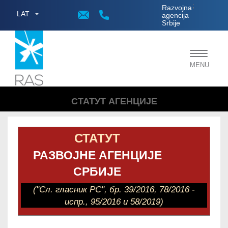
;
Razvojna
LAT
agencija
Srbije
Toggle
MENU
navigat
СТАТУТ АГЕНЦИЈЕ
СТАТУТ
РАЗВОЈНЕ АГЕНЦИЈЕ
СРБИЈЕ
("Сл. гласник РС", бр. 39/2016, 78/2016 -
испр., 95/2016 и 58/2019)