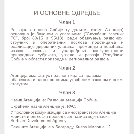
И ОСНОВНЕ ОДРЕДБЕ
Члан 1
Развојна агенција Србије (у даљем тексту: Агенција)
основана је Законом о улагањима ("Службени гласник
РС", број 89/15 и 95/18), ради обављања развојних,
стручних и оперативних послова подстицања и
реализације директних улагања, промоције и повећања
извоза, развоја и унапређења конкурентности
привредних субјеката, угледа и развоја Републике
Србије у области привреде и регионалног развоја
Члан 2
Агенција има статус правног лица са правима,
обавезама и одговорностима утврђеним законом и овим
статутом.
Члан 3
Назив Агенције је: Развојна агенција Србије.
Скраћени назив Агенције је: РАС.
У пословној комуникацији са иностранством Агенција
користи и енглески превод свог назива који гласи:
Serbian Development Agency.
Седиште Агенције је у Београду, Кнеза Милоша 12.