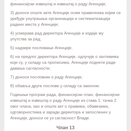
финансијски извештај и извештај о раду Агенције;
3) доноси опште акте Агенције осим правилника којим се
уређује унутрашња организација и систематизација
радних места у Агенцији;
4) усмерава рад директора Агенције и издаје му
упутства за рад;
5) надзире пословање Агенције;
6) на предлог директора Агенције, одлучује о захтевима
који су, у складу са прописима, Агенцији поднети ради
давања сагласности;
7) доноси пословник о раду Агенције;
8) обавља друге послове у складу са законом.
Годишњи програм рада, финансијски план, финансијски
извештај и извештај о раду Агенције из става 1. тачка 2.
овог члана, као и општи акт о правима, обавезама,
одговорностима и заради директора и запослених у
Агенцији, доноси се уз сагласност Владе.
Члан 13