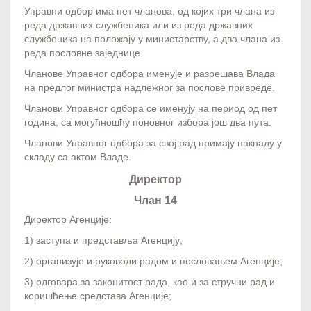
Управни одбор има пет чланова, од којих три члана из
реда државних службеника или из реда државних
службеника на положају у министарству, а два члана из
реда пословне заједнице.
Чланове Управног одбора именује и разрешава Влада
на предлог министра надлежног за послове привреде.
Чланови Управног одбора се именују на период од пет
година, са могућношћу поновног избора још два пута.
Чланови Управног одбора за свој рад примају накнаду у
складу са актом Владе.
Директор
Члан 14
Директор Агенције:
1) заступа и представља Агенцију;
2) организује и руководи радом и пословањем Агенције;
3) одговара за законитост рада, као и за стручни рад и
коришћење средстава Агенције;