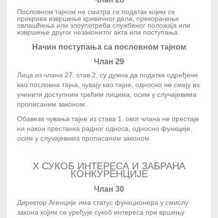
Пословном тајном не сматра се податак којим се
прикрива извршење кривичног дела, прекорачење
овлашћења или злоупотреба службеног положаја или
извршење другог незаконитог акта или поступања.
Начин поступања са пословном тајном
Члан 29
Лица из члана 27. став 2, су дужна да податке одређене
као пословна тајна, чувају као тајне, односно не смеју их
учинити доступним трећим лицима, осим у случајевима
прописаним законом.
Обавеза чувања тајне из става 1. овог члана не престаје
ни након престанка радног односа, односно функције,
осим у случајевима прописаним законом.
X СУКОБ ИНТЕРЕСА И ЗАБРАНА
КОНКУРЕНЦИЈЕ
Члан 30
Директор Агенције има статус функционера у смислу
закона којим се уређује сукоб интереса при вршењу