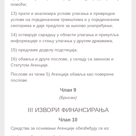
помоћи;
13) прати и анализира услове улагања и привредне
услове на појединачним тржиштима и у појединачним
секторима и даје предлоге за њихово унапређење;
14) остварује сарадњу у области улагања и прикупља
информације о стању улагања у другим државама;
15) предлаже доделу подстицаја;
16) обавља и друге послове, у складу са законом и
Статутом Агенције.
Послове из тачке 5) Агенција обавља као поверене
послове.
Члан 9
(Брисан)
III ИЗВОРИ ФИНАНСИРАЊА
Члан 10
Средства за оснивање Агенције обезбеђују се из: