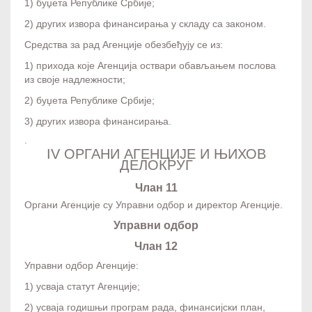
1) буџета Републике Србије;
2) других извора финансирања у складу са законом.
Средства за рад Агенције обезбеђују се из:
1) прихода које Агенција оствари обављањем послова
из своје надлежности;
2) буџета Републике Србије;
3) других извора финансирања.
.
IV ОРГАНИ АГЕНЦИЈЕ И ЊИХОВ
ДЕЛОКРУГ
Члан 11
Органи Агенције су Управни одбор и директор Агенције.
Управни одбор
Члан 12
Управни одбор Агенције:
1) усваја статут Агенције;
2) усваја годишњи програм рада, финансијски план,