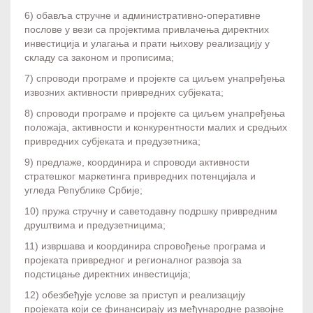
6) обавља стручне и административно-оперативне
послове у вези са пројектима привлачења директних
инвестиција и улагања и прати њихову реализацију у
складу са законом и прописима;
7) спроводи програме и пројекте са циљем унапређења
извозних активности привредних субјеката;
8) спроводи програме и пројекте са циљем унапређења
положаја, активности и конкурентности малих и средњих
привредних субјеката и предузетника;
9) предлаже, координира и спроводи активности
стратешког маркетинга привредних потенцијала и
угледа Републике Србије;
10) пружа стручну и саветодавну подршку привредним
друштвима и предузетницима;
11) извршава и координира спровођење програма и
пројеката привредног и регионалног развоја за
подстицање директних инвестиција;
12) обезбеђује услове за приступ и реализацију
пројеката који се финансирају из међународне развојне