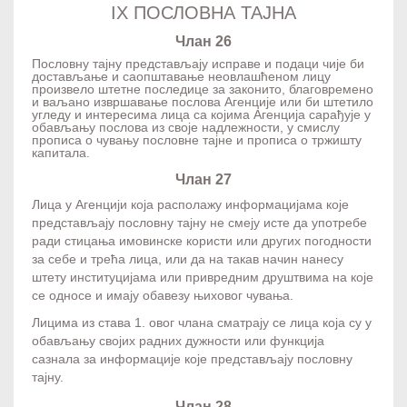
IX ПОСЛОВНА ТАЈНА
Члан 26
Пословну тајну представљају исправе и подаци чије би
достављање и саопштавање неовлашћеном лицу
произвело штетне последице за законито, благовремено
и ваљано извршавање послова Агенције или би штетило
угледу и интересима лица са којима Агенција сарађује у
обављању послова из своје надлежности, у смислу
прописа о чувању пословне тајне и прописа о тржишту
капитала.
Члан 27
Лица у Агенцији која располажу информацијама које
представљају пословну тајну не смеју исте да употребе
ради стицања имовинске користи или других погодности
за себе и трећа лица, или да на такав начин нанесу
штету институцијама или привредним друштвима на које
се односе и имају обавезу њиховог чувања.
Лицима из става 1. овог члана сматрају се лица која су у
обављању својих радних дужности или функција
сазнала за информације које представљају пословну
тајну.
Члан 28