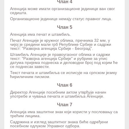
Члан 4
Агенција може имати организационе јединице ван свог
седишта.
Организационе јединице немају статус правног лица.
Члан 5
Агенција има печат и штамбиљ.
Печат Агенције је кружног облика, пречника 32 мм, у
чијој је средини мали грб Републике Србије и садржи
текст: "Развојна агенција Србије - Београд".
Штамбиљ Агенције је правоугаоног облика и садржи
текст: "Развојна агенција Србије" и рубрике за упис
датума пријема поднеска и деловодни број под којим ће
се поднесак завести.
Текст печата и штамбиља се исписује на српском језику
ћириличним писмом.
Члан 6
Директор Агенције посебним актом утврђује начин
употребе и чувања печата и штамбиља Агенције.
Члан 7
Агенција има заштитни знак који користи у пословању са
трећим лицима.
Садржина и изглед заштитног знака биће одређени
посебном одлуком Управног одбора.