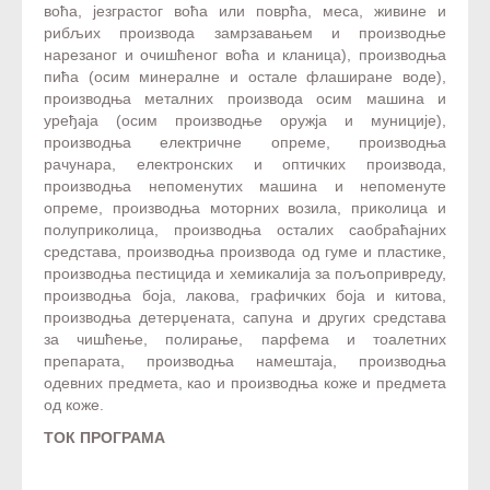
воћа, језграстог воћа или поврћа, меса, живине и
рибљих производа замрзавањем и производње
нарезаног и очишћеног воћа и кланица), производња
пића (осим минералне и остале флаширане воде),
производња металних производа осим машина и
уређаја (осим производње оружја и муниције),
производња електричне опреме, производња
рачунара, електронских и оптичких производа,
производња непоменутих машина и непоменуте
опреме, производња моторних возила, приколица и
полуприколица, производња осталих саобраћајних
средстава, производња производа од гуме и пластике,
производња пестицида и хемикалија за пољопривреду,
производња боја, лакова, графичких боја и китова,
производња детерџената, сапуна и других средстава
за чишћење, полирање, парфема и тоалетних
препарата, производња намештаја, производња
одевних предмета, као и производња коже и предмета
од коже.
ТОК ПРОГРАМА