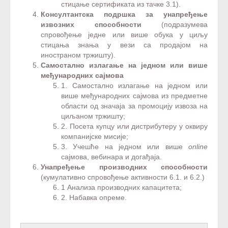
стицање сертификата из тачке 3.1).
Консултантска подршка за унапређење
извозних способности
(подразумева
спровођење једне или више обука у циљу
стицања знања у вези са продајом на
иностраном тржишту).
Самостално излагање на једном или више
међународних сајмова​​
1. Самостално излагање на једном или
више међународних сајмова из предметне
области од значаја за промоцију извоза на
циљаном тржишту;
2. Посета купцу или дистрибутеру у оквиру
компанијске мисије;
3. Учешће на једном или више
online
сајмова, вебинара и догађаја.
Унапређење производних способности
(кумулативно спровођење активности 6.1. и 6.2.)
1 Анализа производних капацитета;
2. Набавка опреме.