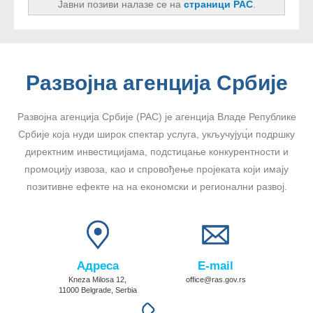
Јавни позиви налазе се на
страници РАС
.
Развојна агенција Србије
Развојна агенција Србије (РАС) је агенција Владе Републике
Србије која нуди широк спектар услуга, укључујуц́и подршку
директним инвестицијама, подстицање конкурентности и
промоцију извоза, као и спровођење пројеката који имају
позитивне ефекте на на економски и регионални развој.
Адреса
E-mail
Kneza Milosa 12,
office@ras.gov.rs
11000 Belgrade, Serbia