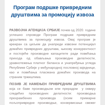
Програм подршке привредним
друштвима за промоцију извоза
РАЗВОЈНА АГЕНЦИЈА СРБИЈЕ
почев од 2020. године
успешно спроводи Програм подршке привредним
друштвима за промоцију извоза. Овај програм је
креиран са циљем да унапреди извозни потенцијал
домаћих привредних друштава, њихову конкурентност
и постојеће производне капацитете ради повећања
прихода од обављања производне делатности,
уравнотежења платног биланса и унапређења угледа
Републике Србије у међународној пословној заједници,
као и повећања пласмана домаћих производа на
страним тржиштима.
ПОЗИВ ЈЕ НАМЕЊЕН ПРИВРЕДНИМ ДРУШТВИМА
која се баве производњом или прерадом у оквиру
следећих производних делатности: производња
прехрамбених производа (осим примарне
пољопривредне производње, конзервисање свежег