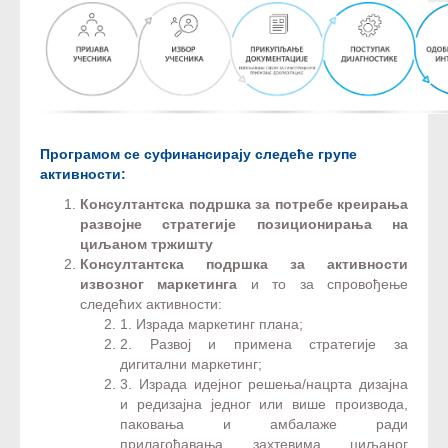
Програмом се суфинансирају следеће групе
активности:
Консултантска подршка за потребе креирања
развојне стратегије позиционирања на
циљаном тржишту​
Консултантска подршка за активности
извозног маркетинга
и то за спровођење
следећих активности:
1. Израда маркетинг плана;
2. Развој и примена стратегије за
дигитални маркетинг;
3. Израда идејног решења/нацрта дизајна
и редизајна једног или више производа,
паковања и амбалаже ради
прилагођавања захтевима циљаног