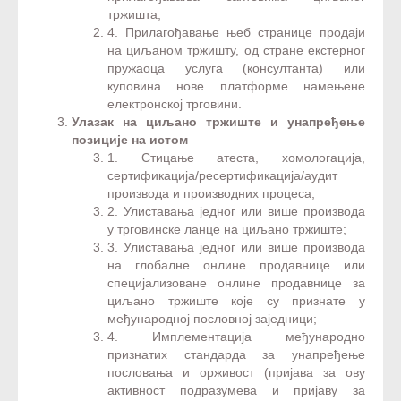
тржишта;
4. Прилагођавање њеб странице продаји
на циљаном тржишту, од стране екстерног
пружаоца услуга (консултанта) или
куповина нове платформе намењене
електронској трговини.
Улазак на циљано тржиште и унапређење
позиције на истом​
1. Стицање атеста, хомологација,
сертификација/ресертификација/аудит
производа и производних процеса;
2. Улиставања једног или више производа
у трговинске ланце на циљано тржиште;
3. Улиставања једног или више производа
на глобалне онлине продавнице или
специјализоване онлине продавнице за
циљано тржиште које су признате у
међународној пословној заједници;
4. Имплементација међународно
признатих стандарда за унапређење
пословања и орживост (пријава за ову
активност подразумева и пријаву за