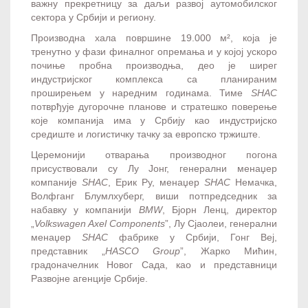
важну прекретницу за даљи развој аутомобилског
сектора у Србији и региону.
Производна хала површине 19.000 м², која је
тренутно у фази финалног опремања и у којој ускоро
почиње пробна производња, део је ширег
индустријског комплекса са планираним
проширењем у наредним годинама. Тиме
SHAC
потврђује дугорочне планове и стратешко поверење
које компанија има у Србију као индустријско
средиште и логистичку тачку за европско тржиште.
Церемонији отварања производног погона
присуствовали су Лу Јонг, генерални менаџер
компаније
SHAC
, Ерик Ру, менаџер
SHAC
Немачка,
Волфганг Блумлхуберг, виши потпредседник за
набавку у компанији
BMW
, Бјорн Ленц, директор
„
Volkswagen Axel Components
”, Лу Сјаолеи, генерални
менаџер
SHAC
фабрике у Србији, Гонг Веј,
представник „
HASCO Group
”, Жарко Мићин,
градоначелник Новог Сада, као и представници
Развојне агенције Србије.