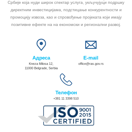
Србије која нуди широк спектар услуга, укључујуц́и подршку
директним инвестицијама, подстицање конкурентности и
промоцију извоза, као и спровођење пројеката који имају
позитивне ефекте на на економски и регионални развој.
Адреса
E-mail
Kneza Milosa 12,
office@ras.gov.rs
11000 Belgrade, Serbia
Телефон
+381 11 3398 510