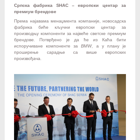
Српска фабрика SHAC – европски центар за
премиум брендове
Према најавама менаџмента компаније, новосадска
фабрика биће кључни европски центар за
производњу компоненти за највеће светске премиум
брендове. Потврђено је да ће из Каћа бити
испоручиване компоненте за
BMW
, а у плану је
проширење сарадње са више европских
произвођача.