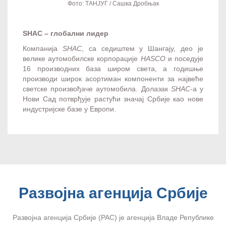
Фото: ТАНЈУГ / Сашка Дробњак
SHAC – глобални лидер
Компанија
SHAC
, са седиштем у Шангају, део је
велике аутомобилске корпорације
HASCO
и поседује
16 производних база широм света, а годишње
производи широк асортиман компоненти за највеће
светске произвођаче аутомобила. Долазак
SHAC
-а у
Нови Сад потврђује растући значај Србије као нове
индустријске базе у Европи.
Развојна агенција Србије
Развојна агенција Србије (РАС) је агенција Владе Републике