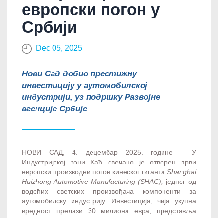
европски погон у
Србији
Dec 05, 2025
Нови Сад добио престижну
инвестицију у аутомобилској
индустрији, уз подршку Развојне
агенције Србије
НОВИ САД, 4. децембар 2025. године – У
Индустријској зони Каћ свечано је отворен први
европски производни погон кинеског гиганта
Shanghai
Huizhong Automotive Manufacturing (SHAC),
једног од
водећих светских произвођача компоненти за
аутомобилску индустрију. Инвестиција, чија укупна
вредност прелази 30 милиона евра, представља