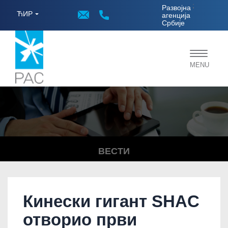
;
Развојна
ЋИР
агенција
Србије
Toggle
MENU
navigat
ВЕСТИ
Кинески гигант SHAC
отворио први