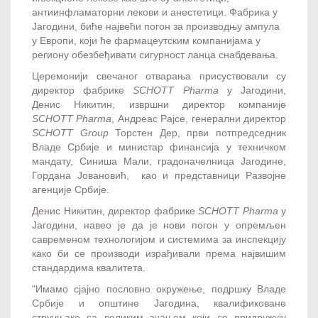
антиинфламаторни лекови и анестетици. Фабрика у
Јагодини, биће највећи погон за производњу ампула
у Европи, који ће фармацеутским компанијама у
региону обезбеђивати сигурност ланца снабдевања.
Церемонији свечаног отварања присуствовали су
директор фабрике
SCHOTT Pharma
у Јагодини,
Денис Никитин, извршни директор компаније
SCHOTT Pharma
, Андреас Рајсе, генерални директор
SCHOTT Group
Торстен Дер, први потпредседник
Владе Србије и министар финансија у техничком
мандату, Синиша Мали, градоначелница Јагодине,
Гордана Јовановић, као и представници Развојне
агенције Србије.
Денис Никитин, директор фабрике
SCHOTT Pharma
у
Јагодини, навео је да је нови погон у опремљен
савременом технологијом и системима за инспекцију
како би се производи израђивали према највишим
стандардима квалитета.
"Имамо сјајно пословно окружење, подршку Владе
Србије и општине Јагодина, квалификоване
стручњаке са великим знањем који се придружују