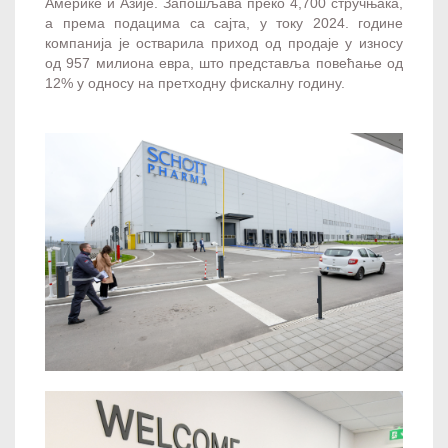
Америке и Азије. Запошљава преко 4,700 стручњака,
а према подацима са сајта, у току 2024. године
компанија је остварила приход од продаје у износу
од 957 милиона евра, што представља повећање од
12% у односу на претходну фискалну годину.