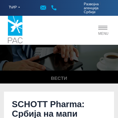
;
Развојна
ЋИР
агенција
Србије
Toggle
MENU
navigat
ВЕСТИ
SCHOTT Pharma:
Србија на мапи