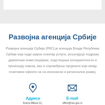
Развојна агенција Србије
Развојна агенција Србије (РАС) је агенција Владе Републике
Србије која нуди широк спектар услуга, укључујуц́и подршку
директним инвестицијама, подстицање конкурентности и
промоцију извоза, као и спровођење пројеката који имају
позитивне ефекте на на економски и регионални развој.
Адреса
E-mail
Kneza Milosa 12,
office@ras.gov.rs