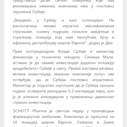
представља јасан сигнал поверења које ова
реномирана немачка компанија има у пословно
окружење Србије.
„Верујемо у Србију и њен потенцијал. На
располагању имамо изузетно квалификоване
стручњаке, снажну подршку локалне заједнице и
стратешку локацију која нам омогућава брзу и
ефикасну дистрибуцију широм Европе", додао је Дер.
Први потпредседник Владе Србије и министар
финансија у техничком мандату, Синиша Мали,
истакао је да овакве инвестиције додатно оснажују
кредибилитет Србије у свету. Према његовим речима,
велика инвестиција немачке компаније попут ове
потврђује, да је Србија пословно атрактивна.
Министар је подсетио окупљене да је Србија прошле
године остварила рекордних 5,2 милијарде евра, што
ју је учинило рекордером у привлачењу директних
страних инвестиција.
SCHOTT Pharma
је светски лидер у производњи
фармацеутске амбалаже. Компанија је присутна на
16 локација широм Европе, Северне и Јужне