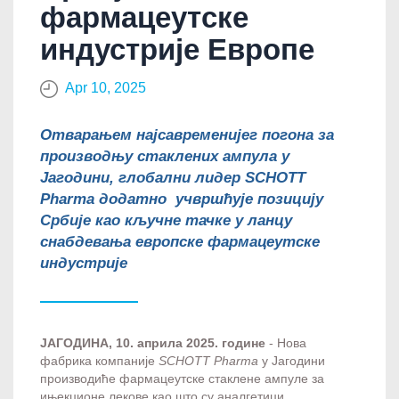
фармацеутске
индустрије Европе
Apr 10, 2025
Отварањем најсавременијег погона за
производњу стаклених ампула у
Јагодини, глобални лидер
SCHOTT
Pharma додатно учвршћује позицију
Србије као кључне тачке у ланцу
снабдевања европске фармацеутске
индустрије
ЈАГОДИНА, 10. aприлa 2025. године
- Нова
фабрика компаније
SCHOTT Pharma
у Јагодини
производиће фармацеутске стаклене ампуле за
ињекционе лекове као што су аналгетици,