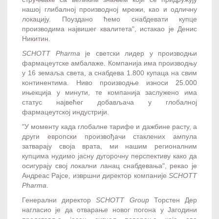
нашој глибалној производној мрежи, као и одличну
локацију. Поуздано ћемо снабдевати купце
производима највишег квалитета", истакао је Денис
Никитин.
SCHOTT Pharma
је светски лидер у производњи
фармацеутске амбалаже. Компанија има производњу
у 16 земаља света, а снабдева 1.800 купаца на свим
континентима. Ниво производње износи 25.000
ињекција у минути, те компанија заслужено има
статус највећег добављача у глобалној
фармацеутској индустрији.
"У моменту када глобалне тарифе и дажбине расту, а
други европски произвођачи стаклених ампула
затварају своја врата, ми нашим регионалним
купцима нудимо јасну дугорочну перспективу како да
осигурају свој локални ланац снабдевања", рекао је
Андреас Рајсе, извршни директор компаније
SCHOTT
Pharma
.
Генерални директор
SCHOTT Group
Торстен Дер
нагласио је да отварање новог погона у Јагодини