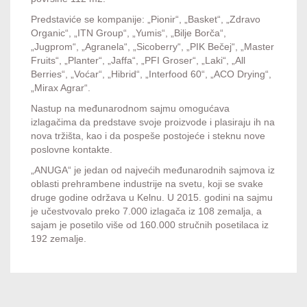
Predstaviće se kompanije: „Pionir“, „Basket“, „Zdravo
Organic“, „ITN Group“, „Yumis“, „Bilje Borča“,
„Jugprom“, „Agranela“, „Sicoberry“, „PIK Bečej“, „Master
Fruits“, „Planter“, „Jaffa“, „PFI Groser“, „Laki“, „All
Berries“, „Voćar“, „Hibrid“, „Interfood 60“, „ACO Drying“,
„Mirax Agrar“.
Nastup na međunarodnom sajmu omogućava
izlagačima da predstave svoje proizvode i plasiraju ih na
nova tržišta, kao i da pospeše postojeće i steknu nove
poslovne kontakte.
„ANUGA“ je jedan od najvećih međunarodnih sajmova iz
oblasti prehrambene industrije na svetu, koji se svake
druge godine održava u Kelnu. U 2015. godini na sajmu
je učestvovalo preko 7.000 izlagača iz 108 zemalja, a
sajam je posetilo više od 160.000 stručnih posetilaca iz
192 zemalje.