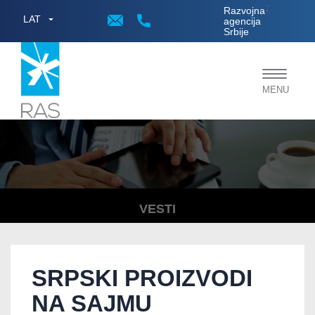
;
Razvojna
LAT
agencija
Srbije
Toggle
MENU
navigat
VESTI
SRPSKI PROIZVODI
NA SAJMU