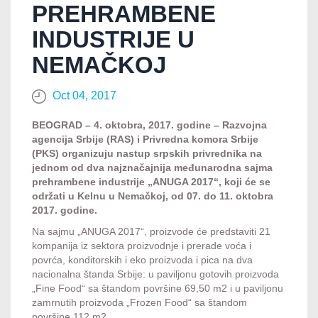
PREHRAMBENE
INDUSTRIJE U
NEMAČKOJ
Oct 04, 2017
BEOGRAD – 4. oktobra, 2017. godine – Razvojna
agencija Srbije (RAS) i Privredna komora Srbije
(PKS) organizuju nastup srpskih privrednika na
jednom od dva najznačajnija međunarodna sajma
prehrambene industrije „ANUGA 2017“, koji će se
održati u Kelnu u Nemačkoj, od 07. do 11. oktobra
2017. godine.
Na sajmu „ANUGA 2017“, proizvode će predstaviti 21
kompanija iz sektora proizvodnje i prerade voća i
povrća, konditorskih i eko proizvoda i pica na dva
nacionalna štanda Srbije: u paviljonu gotovih proizvoda
„Fine Food“ sa štandom površine 69,50 m2 i u paviljonu
zamrnutih proizvoda „Frozen Food“ sa štandom
površine 112 m2.