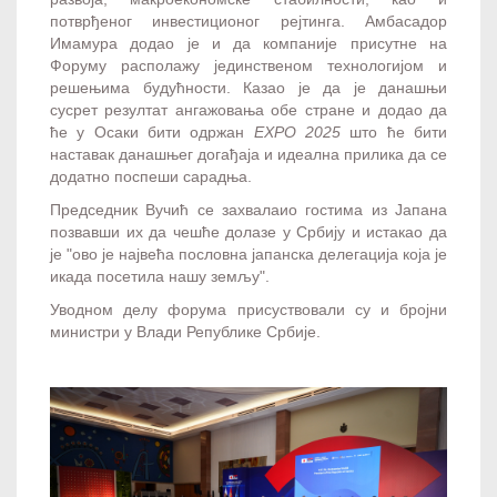
потврђеног инвестиционог рејтинга. Амбасадор
Имамура додао је и да компаније присутне на
Форуму располажу јединственом технологијом и
решењима будућности. Казао је да је данашњи
сусрет резултат ангажовања обе стране и додао да
ће у Осаки бити одржан
ЕXPO 2025
што ће бити
наставак данашњег догађаја и идеална прилика да се
додатно поспеши сарадња.
Председник Вучић се захвалаио гостима из Јапана
позвавши их да чешће долазе у Србију и истакао да
је "ово је највећа пословна јапанска делегација која је
икада посетила нашу земљу".
Уводном делу форума присуствовали су и бројни
министри у Влади Републике Србије.