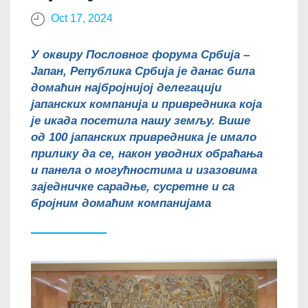
Oct 17, 2024
У оквиру Пословног форума Србија –
Јапан, Република Србија је данас била
домаћин најбројнијој делегацији
јапанских компанија и привредника која
је икада посетила нашу земљу. Више
од 100 јапанских привредника је имало
прилику да се, након уводних обраћања
и панела о могућностима и изазовима
заједничке сарадње, сусретне и са
бројним домаћим компанијама