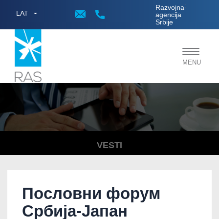
;
Razvojna
LAT
agencija
Srbije
Toggle
MENU
navigat
VESTI
Пословни форум
Србија-Јапан