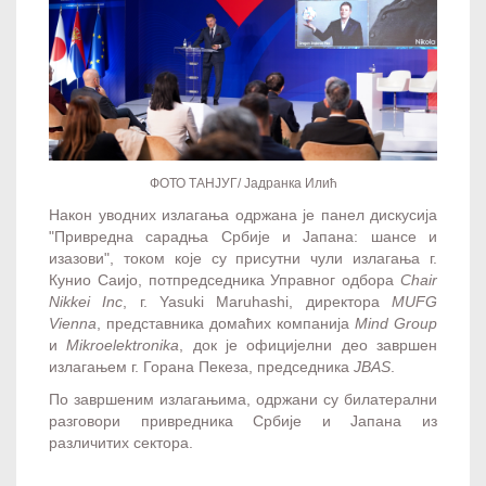
ФОТО ТАНЈУГ/ Јадранка Илић
Након уводних излагања одржана је панел дискусија
"Привредна сарадња Србије и Јапана: шансе и
изазови", током које су присутни чули излагања г.
Кунио Саијо, потпредседника Управног одбора
Chair
Nikkei Inc
, г. Yasuki Maruhashi, директора
MUFG
Vienna
, представника домаћих компанија
Mind Group
и
Mikroelektronika
, док је официјелни део завршен
излагањем г. Горана Пекеза, председника
JBAS
.
По завршеним излагањима, одржани су билатерални
разговори привредника Србије и Јапана из
различитих сектора.