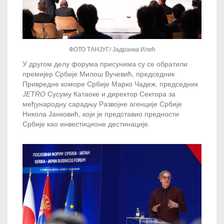
ФОТО ТАНЈУГ/ Јадранка Илић
У другом делу форума присунима су се обратили
премијер Србије Милош Вучевић, председник
Привредне коморе Србије Марко Чадеж, председник
ЈЕТRО
Сусуму Катаоке и директор Сектора за
међународну сарадњу Развојне агенције Србије
Никола Јанковић, који је представио предности
Србије као инвестиционе дестинације.