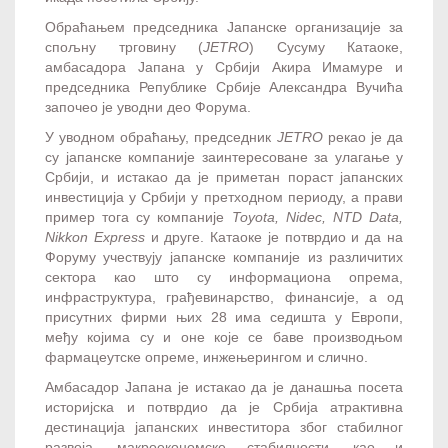
Обраћањем председника Јапанске организације за
спољну трговину (
ЈЕТRО
) Сусуму Катаоке,
амбасадора Јапана у Србији Акира Имамуре и
председника Републике Србије Александра Вучића
започео је уводни део Форума.
У уводном обраћању, председник
ЈЕТRО
рекао је да
су јапанске компаније заинтересоване за улагање у
Србији, и истакао да је приметан пораст јапанских
инвестиција у Србији у претходном периоду, а прави
пример тога су компаније
Toyota, Nidec, NTD Data,
Nikkon Express
и друге. Катаоке је потврдио и да на
Форуму учествују јапанске компаније из различитих
сектора као што су информациона опрема,
инфраструктура, грађевинарство, финансије, а од
присутних фирми њих 28 има седишта у Европи,
међу којима су и оне које се баве производњом
фармацеутске опреме, инжењерингом и слично.
Амбасадор Јапана је истакао да је данашња посета
историјска и потврдио да је Србија атрактивна
дестинација јапанских инвеститора због стабилног
развоја, макроекономске стабилности, као и