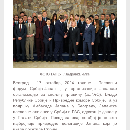
ФОТО ТАНЈУГ/ Јадранка Илић
Београд – 17. октобар, 2024. године - Пословни
форум Србија-Јапан , у организацији Јапанске
организације за спољну трговину (
ЈЕТRО
), Владе
Републике Србије и Привредне коморе Србије, а уз
подршку Амбасаде Јапана у Београду, Јапанске
пословне алијансе у Србији и РАС, одржан је данас у
у Палати Србија. Повод за овај догађај је посета
најбројније привредне делегације Јапана која је
икада посетила Србију.