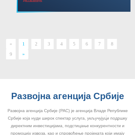
«
1
2
3
4
5
6
7
8
9
»
Развојна агенција Србије
Развојна агенција Србије (РАС) је агенција Владе Републике
Србије која нуди широк спектар услуга, укључујуц́и подршку
директним инвестицијама, подстицање конкурентности и
промоцију извоза, као и спровођење пројеката који имају