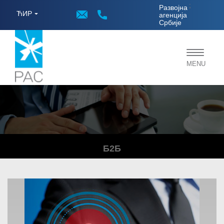
;
Развојна
ЋИР
агенција
Србије
Toggle
MENU
navigat
Б2Б