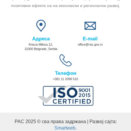
позитивне ефекте на на економски и регионални развој.
Адреса
E-mail
Kneza Milosa 12,
office@ras.gov.rs
11000 Belgrade, Serbia
Телефон
+381 11 3398 510
РАС 2025 © сва права задржана | Развој сајта:
Smartweb
.