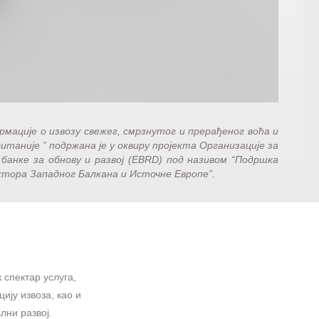
рмације о извозу свежег, смрзнутог и прерађеног воћа и
аније ” подржана је у оквиру пројекта Организације за
 банке за обнову и развој (EBRD) под називом “Подршка
ктора Западног Балкана и Источне Европе”.
 спектар услуга,
ију извоза, као и
лни развој.