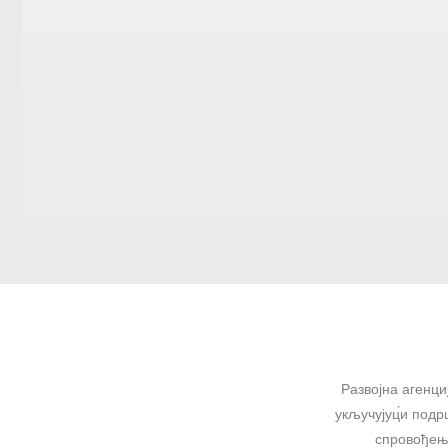
Развојна агенци
укључујуц́и подр
спровођење