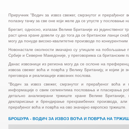
Приручник "Водич за извоз свежег, смрзнутог и прерађеног
полазну тачку за све оне који желе да се упусте у пословање
Брегзит, односно, излазак Велике Британије из јединственог
раст цена хране довели су до тога да се британски ланци сна
могу да понуде високо-квалитетне производе по конкурентним
Новонастале околности змачајно су утицале на побољшање п
Србије и Северне Македоније, у преговорима са британским 
Данас извозници из региона могу да се ослоне на преференц
извоза свежег воћа и поврћа у Велику Британију, и којим ј
преговора и реализације извозних послова.
"Водич за извоз свежег, смрзнутог и прерађеног воћа и
информације о свим сегментима пословања и пласирања робе
детаљно анализирани тржиште хране Велике Британије, 
декларисање и брендирање прехрамбених производа, али и
прерађеног воћа и поврћа на ово значајно европско тржиште.
БРОШУРА - ВОДИЧ ЗА ИЗВОЗ ВОЋА И ПОВРЋА НА ТРЖИ