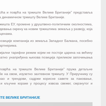
 воћа и поврћа на тржиште Велике Британије" представља
 на динамичном тржишту Велике Британије.
 тржишта ЕУ, промене у друштвено-политичким околностима,
бдевања окрену ка новим тржиштима земаља у развоју, која
 ценама.
озиције компанија из земаља Западног Балкана, посебно
партнерима.
ијални тарифни режим којим не постоји царина на већину
е знатно унапређена њихова позиција приликом започињања
 поврћа на тржиште Велике Британије" пружа детаљне
 на овом, изузетно захтевном тржишту. У Приручнику су
као и трендови, садржи корисне савете за паковање,
 кључне кораке у процесу извоза свежег, смрзнутог и
ШТЕ
ВЕЛИКЕ БРИТАНИЈЕ