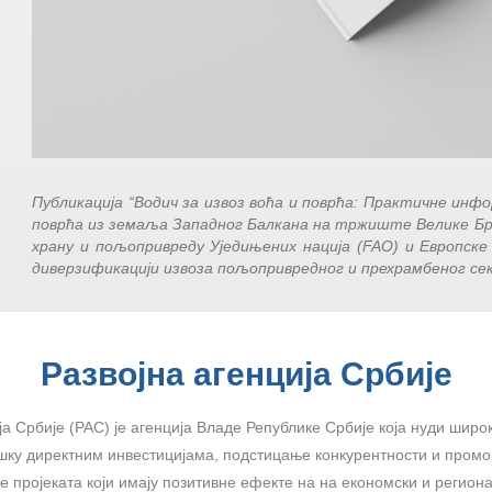
Публикација “Водич за извоз воћа и поврћа: Практичне инфо
поврћа из земаља Западног Балкана на тржиште Велике Брит
храну и пољопривреду Уједињених нација (FAO) и Европске
диверзификацији извоза пољопривредног и прехрамбеног се
Развојна агенција Србије
ја Србије (РАС) је агенција Владе Републике Србије која нуди широк
шку директним инвестицијама, подстицање конкурентности и промоц
 пројеката који имају позитивне ефекте на на економски и региона