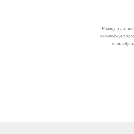
Развојна агенци
укључујуц́и подр
спровођење