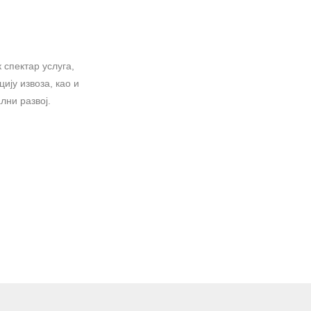
 спектар услуга,
ију извоза, као и
лни развој.