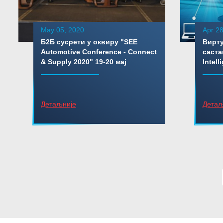
May 05, 2020
Apr 28
Б2Б сусрети у оквиру "SEE
Вирту
Automotive Conference - Connect
састан
& Supply 2020" 19-20 мај
Intel
Детаљније
Детаљ