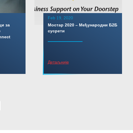
Feb 19, 2020
ци за
Мостар 2020 – Међународни Б2Б
е
сусрети
nnect
Детаљније