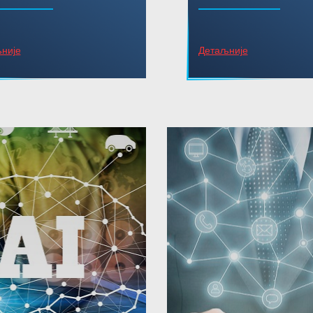
није
Детаљније