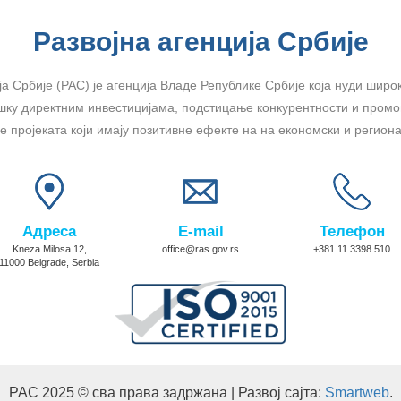
Развојна агенција Србије
ја Србије (РАС) је агенција Владе Републике Србије која нуди широк
шку директним инвестицијама, подстицање конкурентности и промоц
 пројеката који имају позитивне ефекте на на економски и региона
Адреса
E-mail
Телефон
Kneza Milosa 12,
office@ras.gov.rs
+381 11 3398 510
11000 Belgrade, Serbia
РАС 2025 © сва права задржана | Развој сајта:
Smartweb
.