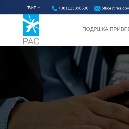
ЋИР
+381113398500
office@ras.gov
ПОДРШКА ПРИВР