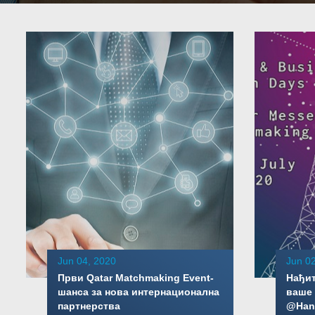
Jun 04, 2020
Jun 02
Први Qatar Matchmaking Event-
Нађит
шанса за нова интернационална
ваше 
партнерства
@Han