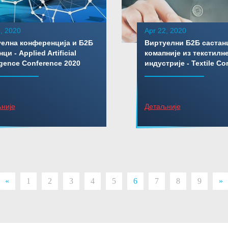
, 2020
Apr 22, 2020
елна конференција и Б2Б
Виртуелни Б2Б састан
ци - Applied Artificial
комапније из текстилн
ligence Conference 2020
индустрије - Textile Co
није
Детаљније
«
1
2
3
4
5
6
7
8
9
»