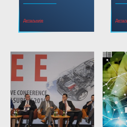
Детаљније
Детаљ