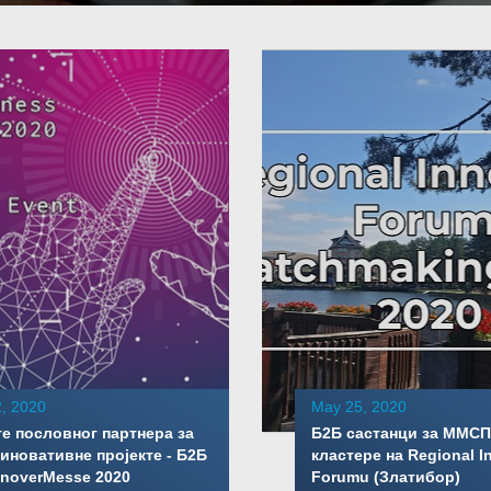
, 2020
May 25, 2020
е пословног партнера за
Б2Б састанци за ММСП
иновативне пројекте - Б2Б
кластере на Regional I
noverMesse 2020
Forumu (Златибор)