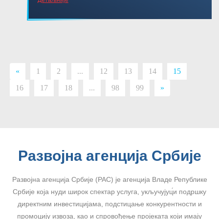
«
1
2
...
12
13
14
15
16
17
18
...
98
99
»
Развојна агенција Србије
Развојна агенција Србије (РАС) је агенција Владе Републике
Србије која нуди широк спектар услуга, укључујуц́и подршку
директним инвестицијама, подстицање конкурентности и
промоцију извоза, као и спровођење пројеката који имају