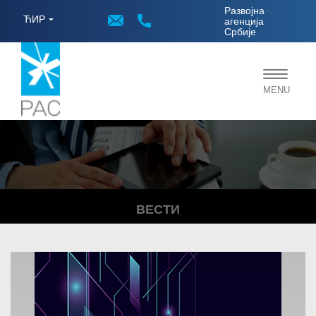
;
Развојна
ЋИР
агенција
Србије
Toggle
MENU
navigat
ВЕСТИ