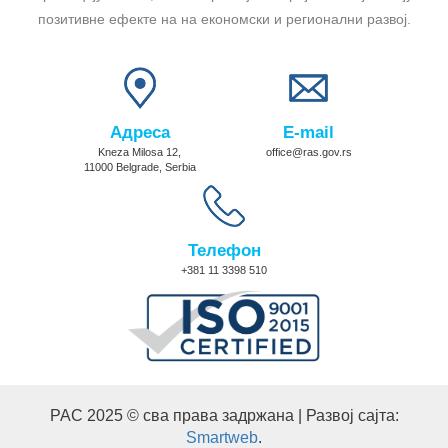
позитивне ефекте на на економски и регионални развој.
Адреса
E-mail
Kneza Milosa 12,
office@ras.gov.rs
11000 Belgrade, Serbia
Телефон
+381 11 3398 510
РАС 2025 © сва права задржана | Развој сајта:
Smartweb
.