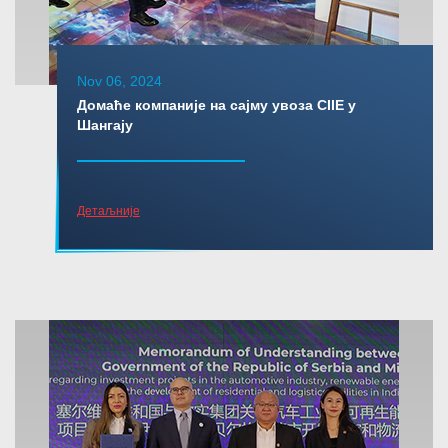
Nov 06, 2024
Домаће компаније на сајму увоза CIIE у
Шангају
Детаљније