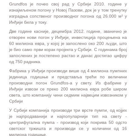
Grundfos је почео свој рад у Србији 2010. године у
изнајмљеном погону у Новој Пазови, док је у том тренутку
изградња сопственог производног погона од 26.000 м² у
Инђији била у току.
Две године касније, децембра 2012. године, званично је
отворен нови погон у Инђији, инвестиција процењена на
60 милиона евра, у којој је запослено око 200 људи, што
је био само први корак пројекта у Србији. С годинама број
запослених је постепено растао и данас достигао цифру
од 750 радника.
Фабрика у Инђији производи више од 4 милиона пумпних
јединица годишње и представља трећи по величини
производни погон Grundfos-а у свету. Из фабрике у
Инђији извози се преко 200 милиона евра робе широм
света, што компанију чини седмим највец́им извозником у
Србији
У Србији компанија производи три врсте пумпи, од којјих
је најпродаванији и најпопуларнији тип на свету -
центрифугална пумпа - производ који покрива 50 одсто
светског тржишта и производи се у количини од 16
милиона годишње.