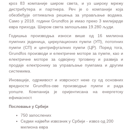
кроз 83 компаније широм света, и уз широку мрежу
дистрибутера и партнера. Реч је о компанији која
обезбеђује оптимална решења за управљање водама.
Само у 2018. години Grundfos је имао преко 3 милијарде
евра прихода. Широм света запошљава 19.280 људи.
Годишња производња износи више од 16 милиона
пумпних јединица, циркулационих пумпи (УП), потопних
пумпи (СП) и центрифугалних пумпи (ЦР). Поред тога,
Grundfos производи и електричне моторе за пумпе, као и
електричне моторе за одвојену трговину и развија и
продаје електронику за управљање пумпама и другим
системима.
Иновације, одрживост и изврсност неке су од основних
вредности Grundfos-ове производње пумпи и рада
уопште. Компанија је оријентисана на енергетску
ефикасност.
Пословање у Србији
750 запослених
Седми највећи извозник у Србији - извоз од 200
милиона евра