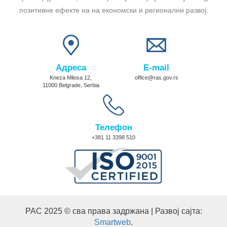
позитивне ефекте на на економски и регионални развој.
Адреса
E-mail
Kneza Milosa 12,
office@ras.gov.rs
11000 Belgrade, Serbia
Телефон
+381 11 3398 510
РАС 2025 © сва права задржана | Развој сајта:
Smartweb
.