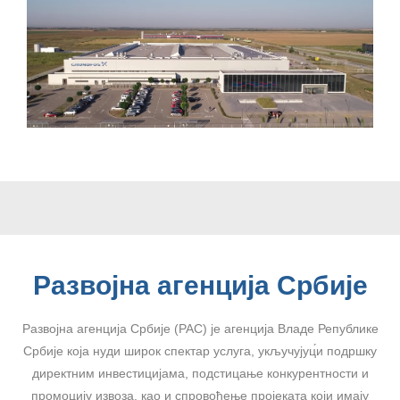
Развојна агенција Србије
Развојна агенција Србије (РАС) је агенција Владе Републике
Србије која нуди широк спектар услуга, укључујуц́и подршку
директним инвестицијама, подстицање конкурентности и
промоцију извоза, као и спровођење пројеката који имају