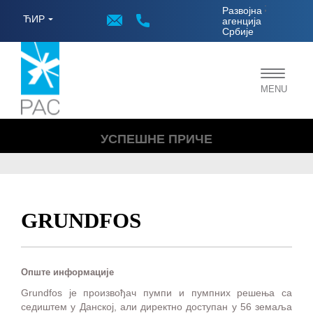
;
Развојна
ЋИР
агенција
Србије
Toggle
MENU
navigat
УСПЕШНЕ ПРИЧЕ
GRUNDFOS
Опште информације
Grundfos је произвођач пумпи и пумпних решења са
седиштем у Данској, али директно доступан у 56 земаља