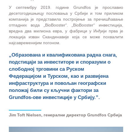
У септембру 2019. године Grundfos је прославио
десетогодишњицу пословања у Србији и том приликом
компанија је представила постројење за пречишћавање
отпадних вода „BioBooster“. „BioBooster“ инвестиција,
вредна два милиона евра, у фабрици у Инђији прва је
локација изван Скандинавије која се може похвалити
најсавременијим погоном.
„Образована и квалификована радна снага,
подстицаји за инвеститоре и споразуми о
слободној трговини са Руском
Федерацијом и Турском, као и развијена
инфраструктура и повољан географски
положај били су кључни фактори за
Grundfos-ове инвестиције у Србију.”.
Jim Toft Nielsen, генерални директор Grundfos Србија