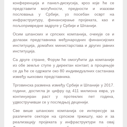
конференција и панел-дискусија, кроз које ће се
представити могућности, предности и изазови
пословања у Србији, уз посебан осврт на
инфраструктуру, финансирање пројеката, као и
пољопривредне задруге у Србији и Шпанији.
Осим шпанских и српских компанија, очекује се и
долазак представника међународних финансијских
институција, домаћих министарстава и других јавних
институција.
Са друге стране, Форум ће омогућити да компаније
из обе земље ступе у директан контакт, а процењује
се да ће се одржати око 80 индивидуалних састанака
између њихових представника.
Трговинска размена између Србије и Шпаније у 2017.
години, достигла је цифру од 411 милиона евра, уз
континуиран раст у протеклих пет година,
удвостручивши се у последњој деценији.
Све више шпанских компанија се интересује за
различите секторе на српском тржишту, као и за
реализацију пројеката у инфраструктури па овај