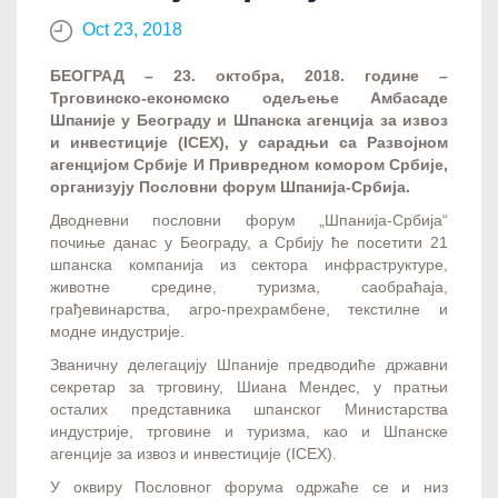
Oct 23, 2018
БЕОГРАД – 23. октобра, 2018. године –
Трговинско-економско одељење Амбасаде
Шпаније у Београду и Шпанска агенција за извоз
и инвестиције (ICEX), у сарадњи са Развојном
агенцијом Србије И Привредном комором Србије,
организују Пословни форум Шпанија-Србија.
Дводневни пословни форум „Шпанија-Србија“
почиње данас у Београду, а Србију ће посетити 21
шпанска компанија из сектора инфраструктуре,
животне средине, туризма, саобраћаја,
грађевинарства, агро-прехрамбене, текстилне и
модне индустрије.
Званичну делегацију Шпаније предводиће државни
секретар за трговину, Шиана Мендес, у пратњи
осталих представника шпанског Министарства
индустрије, трговине и туризма, као и Шпанске
агенције за извоз и инвестиције (ICEX).
У оквиру Пословног форума одржаће се и низ