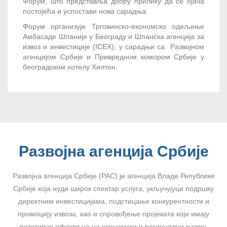
Форум, што представља добру прилику да се ојача
постојећа и успостави нова сарадња.
Форум организује Трговинско-економско одељење
Амбасаде Шпаније у Београду и Шпанска агенција за
извоз и инвестиције (ICEX), у сарадњи са
Развојном
агенцијом Србије и
Привредном комором Србије у
београдском хотелу Хилтон.
Развојна агенција Србије
Развојна агенција Србије (РАС) је агенција Владе Републике
Србије која нуди широк спектар услуга, укључујуц́и подршку
директним инвестицијама, подстицање конкурентности и
промоцију извоза, као и спровођење пројеката који имају
позитивне ефекте на на економски и регионални развој.