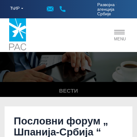
;
Развојна
ЋИР
агенција
Србије
Toggle
MENU
navigat
ВЕСТИ
Пословни форум „
Шпанија-Србија “