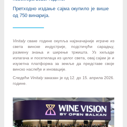
Претходно издање сајма окупило је више
од 750 винарија.
Vinitaly
сваке године окупља најзначајније играче из
света винске индустрије, подстичући сарадњу,
размену знања и ширење тржишта. Уз хиљаде
излагача и посетилаца из целог света, овај сајам је и
изузетна платформа за земље да представе своје
винско наслеђе и иновације.
Следећи
Vinitaly
заказан је од 12. до 15. априла 2026.
године.