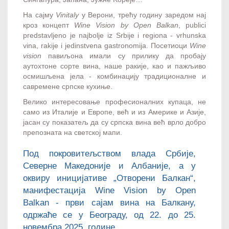
На сајму
Vinitaly
у Верони, трећу годину заредом нај
кроз концепт
Wine Vision by Open Balkan
, publici
predstavljeno je najbolje iz Srbije i regiona - vrhunska
vina, rakije i jedinstvena gastronomija. Посетиоци
Wine
vision
павиљона имали су прилику да пробају
аутохтоне сорте вина, наше ракије, као и пажљиво
осмишљена јела - комбинацију традиционалне и
савремене српске кухиње.
Велико интересовање професионалних купаца, не
само из Италије и Европе, већ и из Америке и Азије,
јасан су показатељ да су српска вина већ врло добро
препозната на светској мапи.
Под покровитељством влада Србије,
Северне Македоније и Албаније, a у
оквиру иницијативе „Отворени Балкан“,
манифестација Wine Vision by Open
Balkan - први сајам вина на Балкану,
одржаће се у Београду, од 22. до 25.
новембра 2025. године.