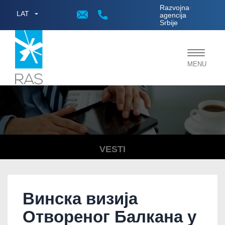
;
Razvojna
LAT
agencija
Srbije
Toggle
MENU
navigat
VESTI
Винска визија
Отвореног Балкана у