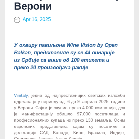
Верони
Apr 16, 2025
У оквиру павиљона Wine Vision by Open
Balkan, представиле су се 44 винарије
из Србије са више од 100 етикета и
преко 20 произвођача ракије
Vinitaly
, једна од најпрестижнијих светских изложби
одржана је у периоду од 6 до 9. априла 2025. године
у Верони. Сајам је окупио преко 4.000 компанија, док
је манифестацију обишло 97.000 посетилаца и
професионалних купаца из преко 130 земаља. Осим
европских представника сајам су посетиле и
делегације САД, Kанаде, Kине, Бразила, Индије,
Сингапура, Јапана, Јужне Kореје…