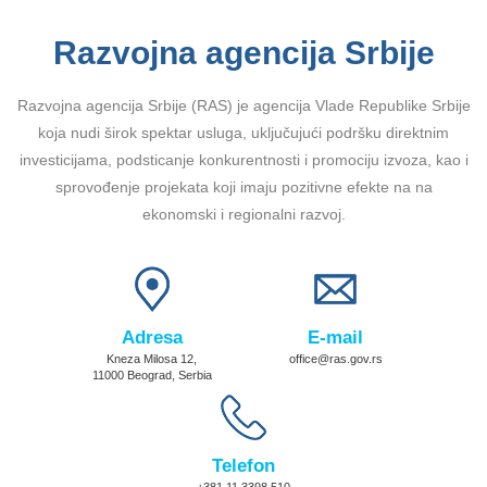
Razvojna agencija Srbije
Razvojna agencija Srbije (RAS) je agencija Vlade Republike Srbije
koja nudi širok spektar usluga, uključujući podršku direktnim
investicijama, podsticanje konkurentnosti i promociju izvoza, kao i
sprovođenje projekata koji imaju pozitivne efekte na na
ekonomski i regionalni razvoj.
Adresa
E-mail
Kneza Milosa 12,
office@ras.gov.rs
11000 Beograd, Serbia
Telefon
+381 11 3398 510