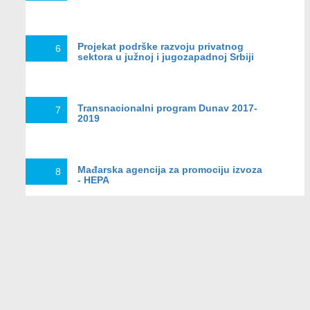
Projekat podrške razvoju privatnog
6
sektora u južnoj i jugozapadnoj Srbiji
Transnacionalni program Dunav 2017-
7
2019
Mađarska agencija za promociju izvoza
8
- HEPA