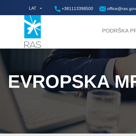
LAT
+381113398500
office@ras.gov
PODRŠKA PR
EVROPSKA MR