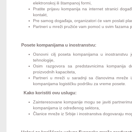
elektronskoj ili štampanoj formi,
Pratite prijavu kompanija na internet stranici doga
kontakt,
Pre samog događaja, organizatori će vam poslati pl
Partneri u mreži pružiće vam pomoć u svim fazama pr
Posete kompanijama u inostranstvu:
Osnovni cilj poseta kompanijama u inostranstvu j
tehnologije,
Osim razgovora sa predstavnicima kompanija do
proizvodnih kapaciteta,
Partneri u mreži u saradnji sa članovima mreže i
kompanijama logističku podršku za vreme posete.
Kako koristiti ovu uslugu:
Zainteresovane kompanije mogu se javiti partnerima 
kompanijama iz određenog sektora,
Članice mreže iz Srbije i inostranstva dogovaraju mo