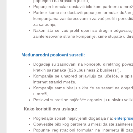
popunjen i na srpskom jeziku,
Popunjen formular dostaviti bilo kom partneru u mrež
Partner kome ste dostavili popunjen formular dužan j
kompanijama zainteresovanim za vaš profil i periodič
za saradnju,
Nakon što se vaš profil upari sa drugim odgovaraj
zainteresovane strane kompanije, čime stupate u dir
Međunarodni poslovni susreti:
Događaji su zasnovani na konceptu direktnog povez
kratkih sastanaka (b2b „business 2 business“),
Kompanije se unapred prijavljuju za učešće, a spis
internet stranici mreže,
Kompanije same biraju s kim će se sastati na događaj
u mreži,
Poslovni susreti se najčešće organizuju u okviru veli
Kako koristiti ovu uslugu:
Pogledajte spisak najavljenih događaja na:
enterpris
Obavestite bilo kog partnera u mreži da ste zainter
Popunite registracioni formular na internetu ili z