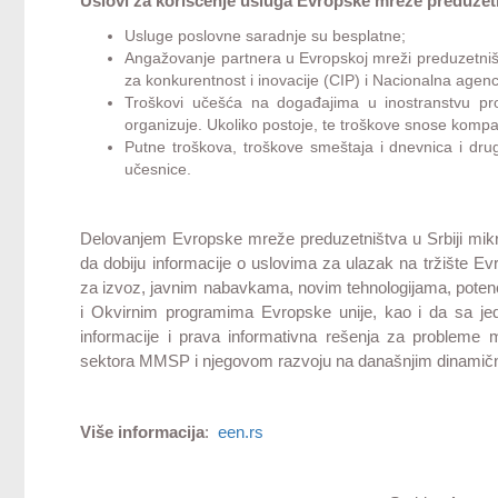
Uslovi za korišćenje usluga Evropske mreže preduzet
Usluge poslovne saradnje su besplatne;
Angažovanje partnera u Evropskoj mreži preduzetništv
za konkurentnost i inovacije (CIP) i Nacionalna agenci
Troškovi učešća na događajima u inostranstvu pro
organizuje. Ukoliko postoje, te troškove snose kompa
Putne troškova, troškove smeštaja i dnevnica i dr
učesnice.
Delovanjem Evropske mreže preduzetništva u Srbiji mikro,
da dobiju informacije o uslovima za ulazak na tržište Evro
za izvoz, javnim nabavkama, novim tehnologijama, poten
i Okvirnim programima Evropske unije, kao i da sa je
informacije i prava informativna rešenja za probleme m
sektora MMSP i njegovom razvoju na današnjim dinamičn
Više informacija
:
een.rs