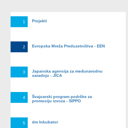
Projekti
1
Evropska Mreža Preduzetništva - EEN
2
Japanska agencija za međunarodnu
3
saradnju - JICA
Švajcarski рrogram podrške za
4
promociju izvoza - SIPPO
dm Inkubator
5