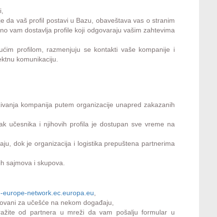
i,
e da vaš profil postavi u Bazu, obaveštava vas o stranim
no vam dostavlja profile koji odgovaraju vašim zahtevima
ućim profilom, razmenjuju se kontakti vaše kompanije i
ektnu komunikaciju.
ivanja kompanija putem organizacije unapred zakazanih
ak učesnika i njihovih profila je dostupan sve vreme na
u, dok je organizacija i logistika prepuštena partnerima
kih sajmova i skupova.
e-europe-network.ec.europa.eu
,
esovani za učešće na nekom događaju,
atražite od partnera u mreži da vam pošalju formular u