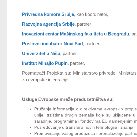
Privredna komora Srbije
, kao koordinator,
Razvojna agencija Srbije
, partner
Inovacioni centar Mašinskog fakulteta u Beogradu
, pa
Poslovni incubator Novi Sad
, partner
Univerzitet u Nišu
, partner
Institut Mihajlo Pupin
, partner.
Posmatrači Projekta su: Ministarstvo privrede, Ministars
za evropske integracije.
Usluge Evropske mreže preduzetništva su:
Pružanje informacija o direktivama evropskih propi
unije, tržištima drugih zemalja koje su uključene
saradnje, programima i fondovima EU namenjenim mi
Posredovanje u transferu novih tehnologija i znanja,
Promovisanje vašeg preduzeća i pronalaženje partner