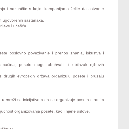
đaja i naznačite s kojim kompanijama želite da ostvarite
an ugovorenih sastanaka,
ijave i učešća.
este poslovno povezivanje i prenos znanja, iskustva i
maćina, posete mogu obuhvatiti i obilazak njihovih
z drugih evropskih država organizuju posete i pružaju
u mreži sa inicijativom da se organizuje poseta stranim
gućnost organizovanja posete, kao i njene uslove.