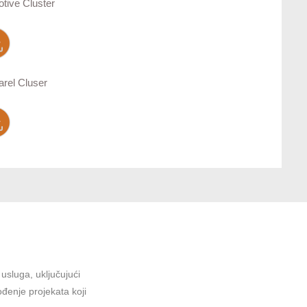
tive Cluster
rel Cluser
sluga, uključujući
ođenje projekata koji