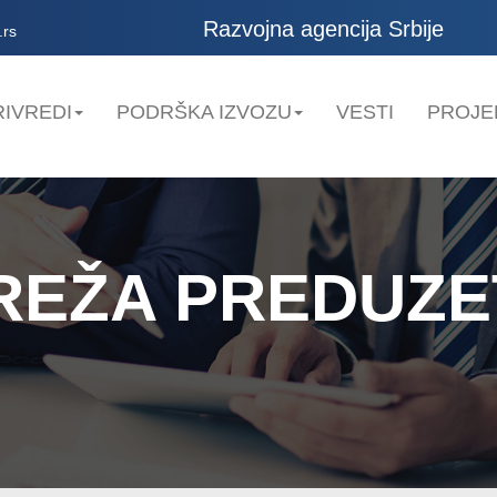
Razvojna agencija Srbije
.rs
IVREDI
PODRŠKA IZVOZU
VESTI
PROJE
EŽA PREDUZET