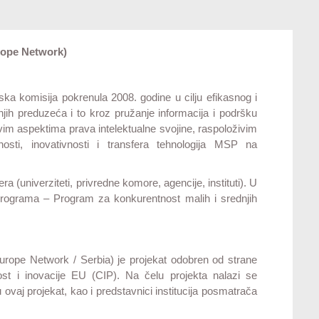
rope Network)
ka komisija pokrenula 2008. godine u cilju efikasnog i
njih preduzeća i to kroz pružanje informacija i podršku
im aspektima prava intelektualne svojine, raspoloživim
sti, inovativnosti i transfera tehnologija MSP na
(univerziteti, privredne komore, agencije, instituti). U
rograma – Program za konkurentnost malih i srednjih
uropе Network / Serbia) je projekat odobren od strane
t i inovacije EU (CIP). Na čelu projekta nalazi se
u ovaj projekat, kao i predstavnici institucija posmatrača