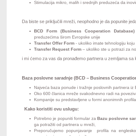
Stimulacija mikro, malih i srednjih preduzeća da inovi
Da biste se priključili mreži, neophodno je da popunite je
BCD Form (Business Cooperation Database)
preduzećima širom Evropske unije
Transfer Offer Form
- ukoliko imate tehnologiju koju
Transfer Request Form
– ukoliko ste u potrazi za 
i mi ćemo za vas da pronađemo partnera u zemljama sa koj
Baza poslovne saradnje (BCD – Business Cooperatio
Najveća baza ponude i tražnje poslovnih partnera iz
Oko 600 članica mreže svakodnevno radi na povezivan
Kompanije su predstavljene u formi anonimnih profila,
Kako koristiti ovu uslugu:
Potrebno je popuniti formular za
Bazu poslovne sar
ga potražiti od partnera u mreži,
Preporučujemo popunjavanje profila na engleskom 