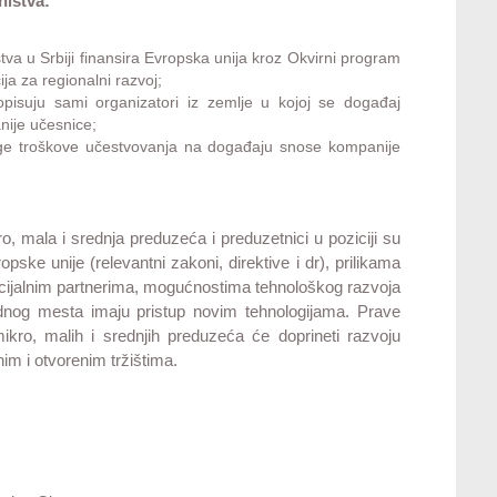
ništva:
a u Srbiji finansira Evropska unija kroz Okvirni program
ja za regionalni razvoj;
pisuju sami organizatori iz zemlje u kojoj se događaj
nije učesnice;
uge troškove učestvovanja na događaju snose kompanije
 mala i srednja preduzeća i preduzetnici u poziciji su
pske unije (relevantni zakoni, direktive i dr), prilikama
cijalnim partnerima, mogućnostima tehnološkog razvoja
dnog mesta imaju pristup novim tehnologijama. Prave
ikro, malih i srednjih preduzeća će doprineti razvoju
im i otvorenim tržištima.