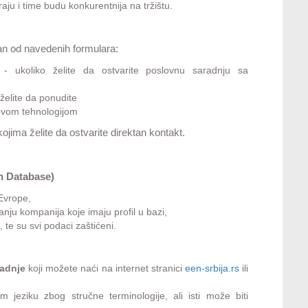
raju i time budu konkurentnija na tržištu.
dan od navedenih formulara:
- ukoliko želite da ostvarite poslovnu saradnju sa
 želite da ponudite
novom tehnologijom
ima želite da ostvarite direktan kontakt.
n Database)
 Evrope,
ju kompanija koje imaju profil u bazi,
 te su svi podaci zaštićeni.
adnje
koji možete naći na internet stranici
een-srbija.rs
ili
jeziku zbog stručne terminologije, ali isti može biti