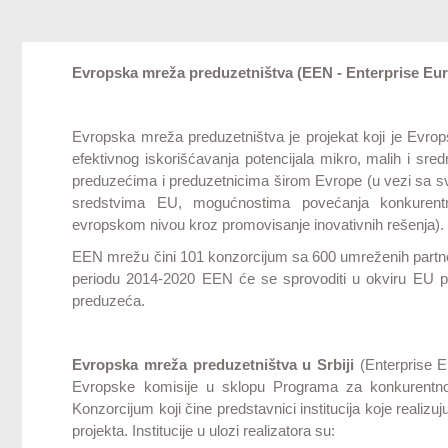
Evropska mreža preduzetništva (EEN - Enterprise Eu
Evropska mreža preduzetništva je projekat koji je Evrops
efektivnog iskorišćavanja potencijala mikro, malih i sred
preduzećima i preduzetnicima širom Evrope (u vezi sa sv
sredstvima EU, mogućnostima povećanja konkurentno
evropskom nivou kroz promovisanje inovativnih rešenja).
EEN mrežu čini 101 konzorcijum sa 600 umreženih partnera 
periodu 2014-2020 EEN će se sprovoditi u okviru EU p
preduzeća.
Evropska mreža preduzetništva u Srbiji
(Enterprise E
Evropske komisije u sklopu Programa za konkurentnos
Konzorcijum koji čine predstavnici institucija koje realizuj
projekta. Institucije u ulozi realizatora su: