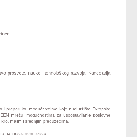
rtner
tvo prosvete, nauke i tehnološkog razvoja, Kancelarija
sa i preporuka, mogućnostima koje nudi tržište Evropske
 u EEN mrežu, mogućnostima za uspostavljanje poslovne
kro, malim i srednjim preduzećima,
a na inostranom tržištu,