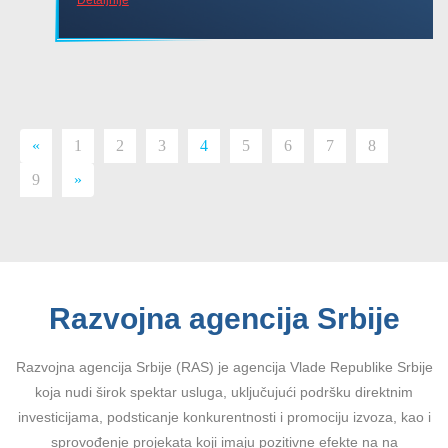
«
1
2
3
4
5
6
7
8
9
»
Razvojna agencija Srbije
Razvojna agencija Srbije (RAS) je agencija Vlade Republike Srbije
koja nudi širok spektar usluga, uključujući podršku direktnim
investicijama, podsticanje konkurentnosti i promociju izvoza, kao i
sprovođenje projekata koji imaju pozitivne efekte na na