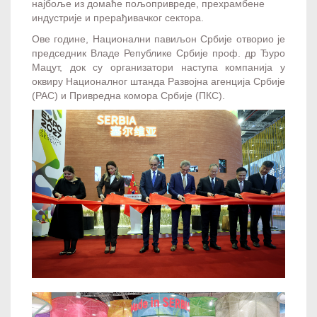
најбоље из домаће пољопривреде, прехрамбене
индустрије и прерађивачког сектора.
Ове године, Национални павиљон Србије отворио је
председник Владе Републике Србије проф. др Ђуро
Мацут, док су организатори наступа компанија у
оквиру Националног штанда Развојна агенција Србије
(РАС) и Привредна комора Србије (ПКС).