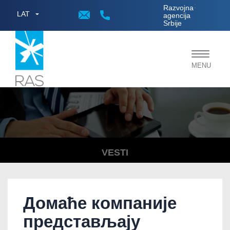
;
Razvojna
LAT
agencija
Srbije
Toggle
MENU
navigat
VESTI
Домаће компаније
представљају