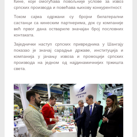
Кине, који омогућава повољније услове за извоз
српских производа и повећава њихову конкурентност.
Током сајма одржани су бројни билатерални
састанци са кинеским партнерима, док су компаније
већ првог дана оствариле значајан број пословних
контаката.
Заједнички наступ српских привредника у Шангају
показао је значај сарадње државе, институција и
компанија у јачању извоза и промоцији српских
производа на једном од најдинамичнијих тржишта
света.