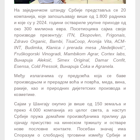
На заједничком штанду Србије представља се 20
компанија, које запошљавају више од 1.800 радника
и које су у 2024. години оствариле укупне приходе од
око 300 милиона евра. Посетиоцима сајма своје
производе презентују:
ITN, Ekopovlen, Frigonais,
Zdravo Organic, Bambi, TisaCoop, Aronija Vita, ACM-
INT, Budimka, Klanica i prerada mesa „Nedeljković“,
Fruškogorski Vinogradi, Mambikom Agrar, Cortex labs,
Винарија Aleksić, Simex Original, Damar Confit,
Esensa, Cold Pressok,
Винарија
Čoka
и
Agranela
.
Међу излагачима су предузећа која се баве
производњом и прерадом воћа и поврћа, меда, вина,
ракије, као и природних дијететских производа и
козметике.
Сајам у Шангају окупио је више од 150 земаља и
преко 4.000 компанија из целог света, а наступ
Србије пружа домаћим произвођачима прилику да
ојачају присуство на кинеском тржишту и остваре
нове пословне контакте. Посебан значај има
Споразум о слободној трговини између Србије и