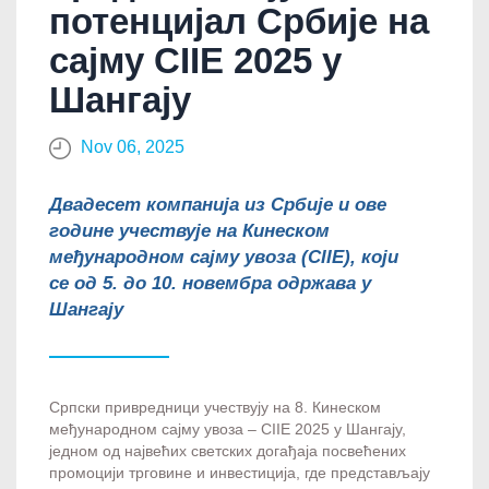
потенцијал Србије на
сајму CIIE 2025 у
Шангају
Nov 06, 2025
Двадесет компанија из Србије и ове
године учествује на Кинеском
међународном сајму увоза (CIIE), који
се од 5. до 10. новембра одржава у
Шангају
Српски привредници учествују на 8. Кинеском
међународном сајму увоза – CIIE 2025 у Шангају,
једном од највећих светских догађаја посвећених
промоцији трговине и инвестиција, где представљају