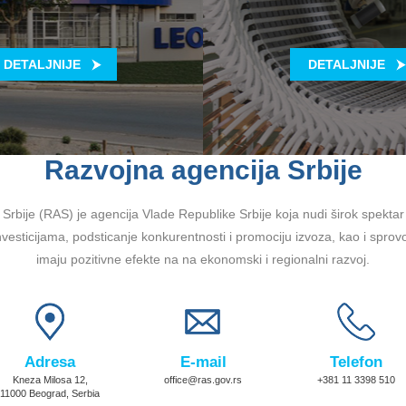
DETALJNIJE
DETALJNIJE
Razvojna agencija Srbije
Srbije (RAS) je agencija Vlade Republike Srbije koja nudi širok spektar u
vesticijama, podsticanje konkurentnosti i promociju izvoza, kao i sprov
imaju pozitivne efekte na na ekonomski i regionalni razvoj.
Adresa
E-mail
Telefon
Kneza Milosa 12,
office@ras.gov.rs
+381 11 3398 510
11000 Beograd, Serbia