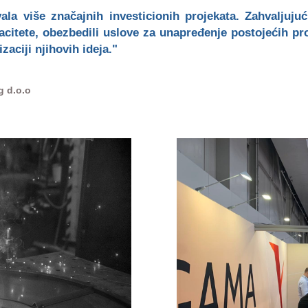
la više značajnih investicionih projekata. Zahvaljuju
citete, obezbedili uslove za unapređenje postojećih pr
aciji njihovih ideja."
g d.o.o