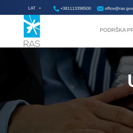
LAT
+381113398500
office@ras.gov
PODRŠKA PR