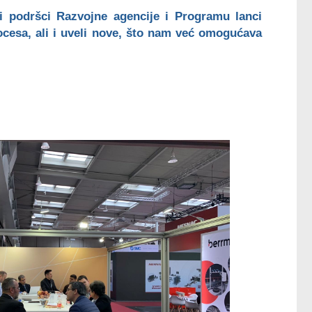
ći podršci Razvojne agencije i Programu lanci
ocesa, ali i uveli nove, što nam već omogućava