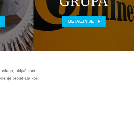
GRUPA
DETALJNIJE
sluga, uključujući
ođenje projekata koji