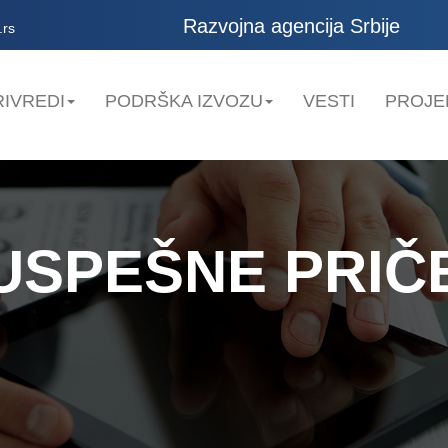
Razvojna agencija Srbije
.rs
IVREDI
PODRŠKA IZVOZU
VESTI
PROJE
USPEŠNE PRIČ