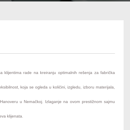
 klijentima rade na kreiranju optimalnih rešenja za fabrička
ksibilnost, koja se ogleda u količini, izgledu, izboru materijala,
 Hanoveru u Nemačkoj. Izlaganje na ovom prestižnom sajmu
va klijenata.