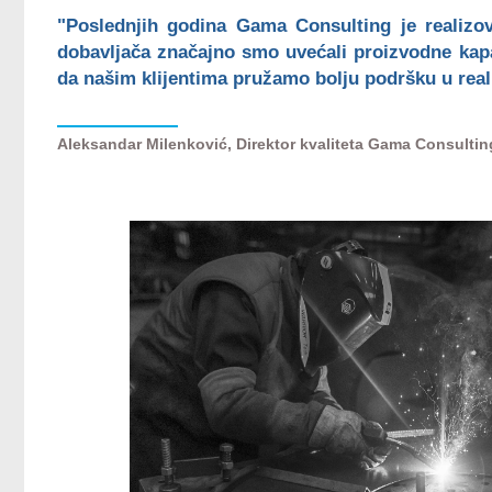
"Poslednjih godina Gama Consulting je realizova
dobavljača značajno smo uvećali proizvodne kapa
da našim klijentima pružamo bolju podršku u realiz
Aleksandar Milenković, Direktor kvaliteta Gama Consultin