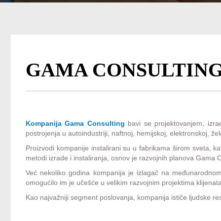
GAMA CONSULTING 
Kompanija Gama Consulting
bavi se projektovanjem, izrad
postrojenja u autoindustriji, naftnoj, hemijskoj, elektronskoj, že
Proizvodi kompanije instalirani su u fabrikama širom sveta, kako 
metodi izrade i instaliranja, osnov je razvojnih planova Gama 
Već nekoliko godina kompanija je izlagač na međunarodno
omogućilo im je učešće u velikim razvojnim projektima klijenat
Kao najvažniji segment poslovanja, kompanija ističe ljudske res