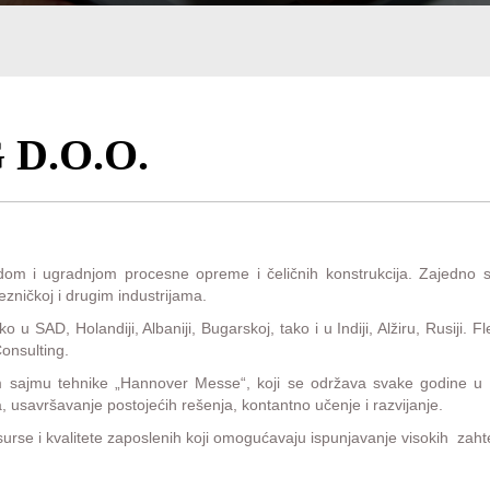
D.O.O.
om i ugradnjom procesne opreme i čeličnih konstrukcija. Zajedno sa
lezničkoj i drugim industrijama.
u SAD, Holandiji, Albaniji, Bugarskoj, tako i u Indiji, Alžiru, Rusiji. Fle
Consulting.
m sajmu tehnike „Hannover Messe“, koji se održava svake godine u
a, usavršavanje postojećih rešenja, kontantno učenje i razvijanje.
urse i kvalitete zaposlenih koji omogućavaju ispunjavanje visokih zahte