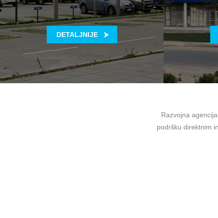
DETALJNIJE
Razvojna agencija 
podršku direktnim in