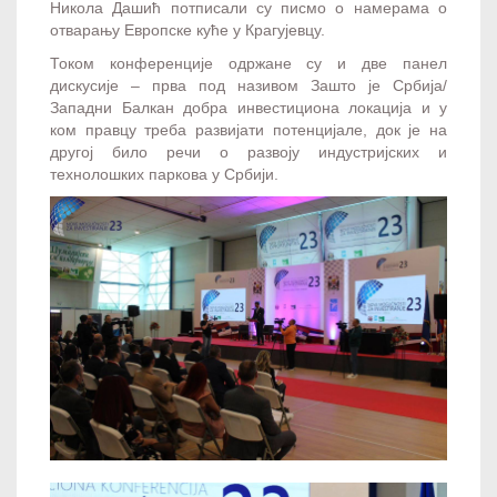
Никола Дашић потписали су писмо о намерама о
отварању Европске куће у Крагујевцу.
Током конференције одржане су и две панел
дискусије – прва под називом Зашто је Србија/
Западни Балкан добра инвестициона локација и у
ком правцу треба развијати потенцијале, док је на
другој било речи о развоју индустријских и
технолошких паркова у Србији.