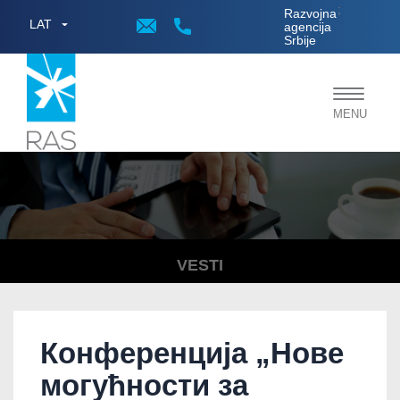
;
Razvojna
LAT
agencija
Srbije
Toggle
MENU
navigat
VESTI
Конференција „Нове
могућности за