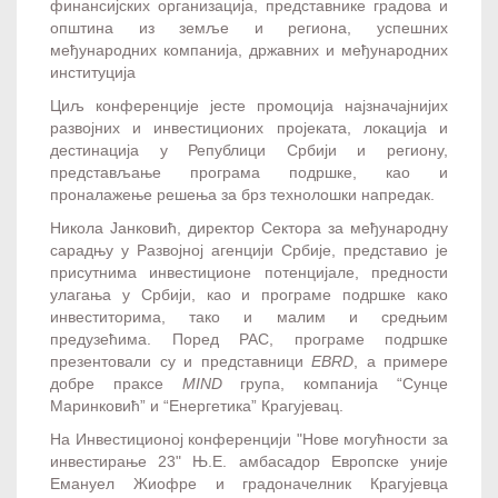
финансијских организација, представнике градова и
општина из земље и региона, успешних
међународних компанија, државних и међународних
институција
Циљ конференције јесте промоција најзначајнијих
развојних и инвестиционих пројеката, локација и
дестинација у Републици Србији и региону,
представљање програма подршке, као и
проналажење решења за брз технолошки напредак.
Никола Јанковић, директор Сектора за међународну
сарадњу у Развојној агенцији Србије, представио је
присутнима инвестиционе потенцијале, предности
улагања у Србији, као и програме подршке како
инвеститорима, тако и малим и средњим
предузећима. Поред РАС, програме подршке
презентовали су и представници
EBRD
, а примере
добре праксе
MIND
група, компанија “Сунце
Маринковић” и “Енергетика” Крагујевац.
На Инвестиционој конференцији "Нове могућности за
инвестирање 23" Њ.Е. амбасадор Европске уније
Емануел Жиофре и градоначелник Крагујевца