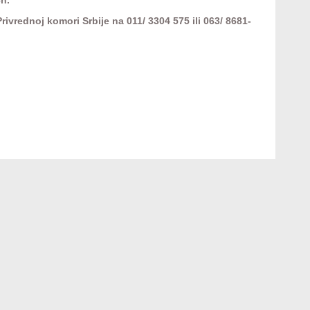
ivrednoj komori Srbije na 011/ 3304 575 ili 063/ 8681-