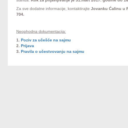
Za sve dodatne informacije, kontaktirajte
Jovanku Ćalinu u Pr
704.
Neophodna dokumentacija:
1.
Poziv za učešće na sajmu
2.
Prijava
3.
Pravila o učestvovanju na sajmu