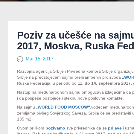
Poziv za učešće na saj
2017, Moskva, Ruska Fed
Mar 15, 2017
Razvojna agencija Srbije i Privredna komora Srbije organizuju
Srbije na predstojećem sajmu prehrambenih proizvoda
„WOR
Ruska Federacija, u periodu od
11. do 14. septembra 2017. 
Nastup na međunarodnom sajmu omogućava izlagačima da preds
i da pospeše postojeće i steknu nove poslovne kontakte.
Na sajmu „
WORLD FOOD MOSCOW“
,vodećem međunarodnom 
zemljama bivšeg Sovjetskog Saveza, Srbija će se predstaviti
135 m2.
Ovom prilikom
pozivamo
sve privrednike da se
prijave
i uzmu
štanda.
Rok za prijavljivanje je 31.mart 2017. godine do 1