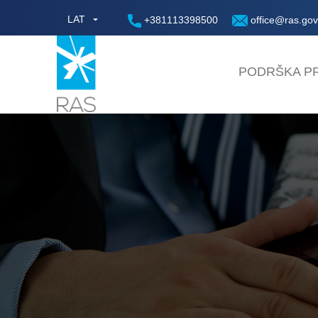
LAT
+381113398500
office@ras.gov
PODRŠKA PR