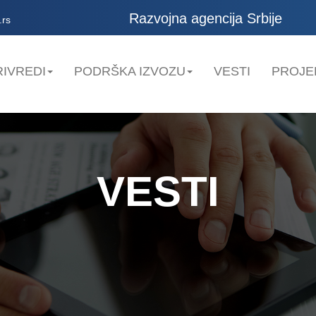
Razvojna agencija Srbije
.rs
IVREDI
PODRŠKA IZVOZU
VESTI
PROJE
VESTI