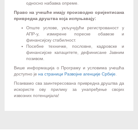
односно набавка опреме.
Право на учешће имају производно оријентисана
привредна друштва која испуњавају:
Опште услове, укључујући регистрованост у
АПР-у, измирене пореске обавезе и
финансијску стабилност.
Посебне техничке, пословне, кадровске и
финансијске капацитете, дефинисане Јавним
позивом.
Више информација о Програму и условима учешћа
доступно је
на страници Развојне агенције Србије
.
Позивамо сва заинтересована привредна друштва да
искористе ову прилику за унапређење својих
извозних потенцијала!