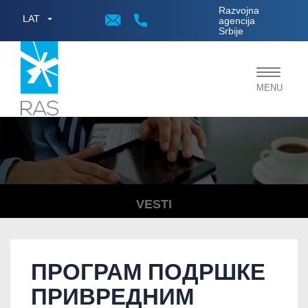
;
Razvojna
LAT
agencija
Srbije
Toggle
MENU
navigat
VESTI
ПРОГРАМ ПОДРШКЕ
ПРИВРЕДНИМ