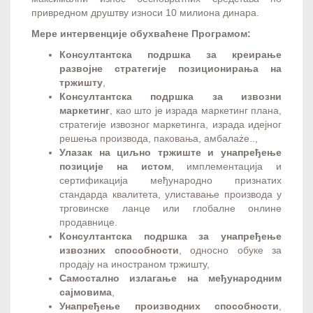
привредном друштву износи 10 милиона динара.
Мере интервенције обухваћене Програмом:
Консултантска подршка за креирање
развојне стратегије позиционирања на
тржишту
,
Консултантска подршка за извозни
маркетинг
, као што је израда маркетинг плана,
стратегије извозног маркетинга, израда идејног
решења производа, паковања, амбалаżе..,
Улазак на циљно тржиште и унапређење
позиције на истом
, имплементација и
сертификација међународно признатих
стандарда квалитета, улиставање производа у
трговинске ланце или глобалне онлине
продавнице.
Консултантска подршка за унапређење
извозних способности
, односно обуке за
продају на иностраном тржишту,
Самостално излагање на међународним
сајмовима
,
Унапређење производних способности
,