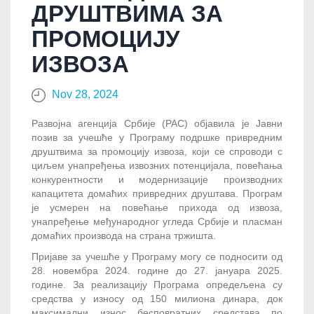
ДРУШТВИМА ЗА
ПРОМОЦИЈУ
ИЗВОЗА
Nov 28, 2024
Развојна агенција Србије (РАС) објавила је Јавни
позив за учешће у Програму подршке привредним
друштвима за промоцију извоза, који се спроводи с
циљем унапређења извозних потенцијала, повећања
конкурентности и модернизације производних
капацитета домаћих привредних друштава. Програм
је усмерен на повећање прихода од извоза,
унапређење међународног угледа Србије и пласман
домаћих производа на страна тржишта.
Пријаве за учешће у Програму могу се подносити од
28. новембра 2024. године до 27. јануара 2025.
године. За реализацију Програма опредељена су
средства у износу од 150 милиона динара, док
максимални износ бесповратних средстава по