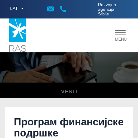
;
Razvojna
LAT
agencija
Srbije
Toggle
MENU
navigat
VESTI
Програм финансијске
подршке