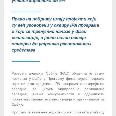
учешће корисника од 5%
Право на подршку имају пројекти који
су већ уговорени у оквиру IPA програма
и који се тренутно налазе у фази
реализације, а јавни позив остаје
отворен до утрошка расположивих
средстава
Развојна агенција Србије (РАС) објавила је Јавни
позив за учешће у Програму финансијске подршке
корисницима пројеката
IPA
програма територијалне
сарадње, са циљем унапређења регионалне
сарадње, јачања конкурентности и одрживости
пројектних капацитета институција и организација из
Србије.
Програм је намењен корисницима пројеката у оквиру