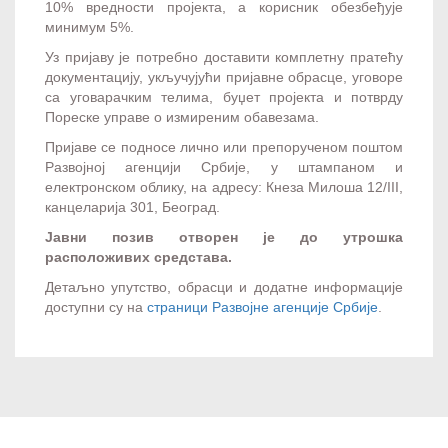
10% вредности пројекта, а корисник обезбеђује
минимум 5%.
Уз пријаву је потребно доставити комплетну пратећу
документацију, укључујући пријавне обрасце, уговоре
са уговарачким телима, буџет пројекта и потврду
Пореске управе о измиреним обавезама.
Пријаве се подносе лично или препорученом поштом
Развојној агенцији Србије, у штампаном и
електронском облику, на адресу: Кнеза Милоша 12/III,
канцеларија 301, Београд.
Јавни позив отворен је до утрошка
расположивих средстава.
Детаљно упутство, обрасци и додатне информације
доступни су на
страници Развојне агенције Србије
.