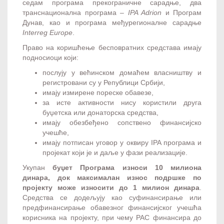
седам програма прекограничне сарадње, два
транснационална програма –
IPA Adrion
и Програм
Дунав, као и програма међурегионалне сарадње
Interreg Europe
.
Право на коришћење бесповратних средстава имају
подносиоци који:
послују у већинском домаћем власништву и
регистровани су у Републици Србији,
имају измирене пореске обавезе,
за исте активности нису користили друга
буџетска или донаторска средства,
имају обезбеђено сопствено финансијско
учешће,
имају потписан уговор у оквиру IPA програма и
пројекат који је и даље у фази реализације.
Укупан
буџет Програма износи 10 милиона
динара, док максималан износ подршке по
пројекту може износити до 1 милион динара
.
Средства се додељују као суфинансирање или
предфинансирање обавезног финансијског учешћа
корисника на пројекту, при чему РАС финансира до