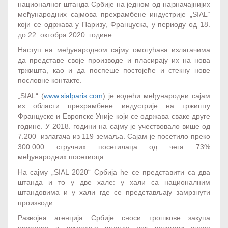
националног штанда Србије на једном од најзначајнијих
међународних сајмова прехрамбене индустрије „SIAL“
који се одржава у Паризу, Француска, у периоду од 18.
до 22. октобра 2020. године.
Наступ на међународном сајму омогућава излагачима
да представе своје производе и пласирају их на нова
тржишта, као и да поспеше постојеће и стекну нове
пословне контакте.
„SIAL“ (
www.sialparis.com
) је водећи међународни сајам
из области прехрамбене индустрије на тржишту
Француске и Европске Уније који се одржава сваке друге
године. У 2018. години на сајму је учествовало више од
7.200 излагача из 119 земаља. Сајам је посетило преко
300.000 стручних посетилаца од чега 73%
међународних посетиоца.
На сајму „SIAL 2020“ Србија ће се представити са два
штанда и то у две хале: у хали са националним
штандовима и у хали где се представљају замрзнути
производи.
Развојна агенција Србије сноси трошкове закупа
простора и изградње штанда док излагачи сносе