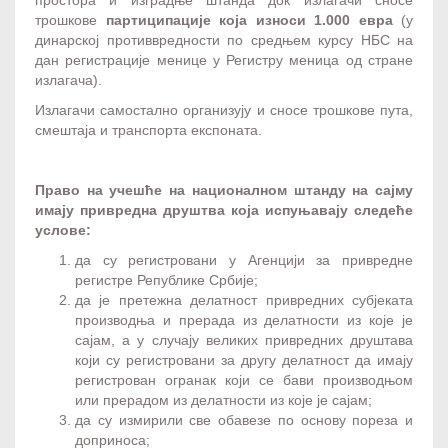
трошкове
партиципације која износи 1.000 евра
(у
динарској противвредности по средњем курсу НБС на
дан регистрације менице у Регистру меница од стране
излагача).
Излагачи самостално организују и сносе трошкове пута,
смештаја и транспорта експоната.
Право на учешће на националном штанду на сајму
имају привредна друштва која испуњавају следеће
услове:
да су регистровани у Агенцији за привредне
регистре Републике Србије;
да је претежна делатност привредних субјеката
производња и прерада из делатности из које је
сајам, а у случају великих привредних друштава
који су регистровани за другу делатност да имају
регистрован огранак који се бави производњом
или прерадом из делатности из које је сајам;
да су измирили све обавезе по основу пореза и
доприноса;