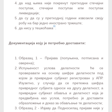
да над њима није покренут претходни стечајни
поступак, стечајни поступак или поступак
ликвидације;
да су да су у претходној години извозили своју
робу на бар једно инострано тржиште;
[1]
да нису у тешкоћама
.
Документација коју је потребно доставити:
Образац 1 – Пријава (попуњена, потписана и
оверена);
Испуњеност услова делатности ће се
проверавати на основу шифре делатности под
којом је привредни субјекат регистрован у АПР.
Изузетно, у случају да се претежна шифра
привредног субјекта односи на другу делатност, а
привредни субјекат обавља и делатност која је
предвиђена као услов, потребно је доставити
образложење и доказ за обављање те делатности;
Образац 2 - Изјаву да Подносилац пријаве није у