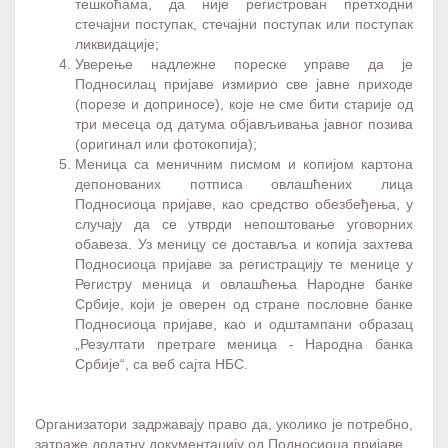
тешкоћама, да није регистрован претходни
стечајни поступак, стечајни поступак или поступак
ликвидације;
Уверење надлежне пореске управе да је
Подносилац пријаве измирио све јавне приходе
(порезе и доприносе), које не сме бити старије од
три месеца од датума објављивања јавног позива
(оригинал или фотокопија);
Меница са меничним писмом и копијом картона
депонованих потписа овлашћених лица
Подносиоца пријаве, као средство обезбеђења, у
случају да се утврди непоштовање уговорних
обавеза. Уз меницу се доставља и копија захтева
Подносиоца пријаве за регистрацију те менице у
Регистру меница и овлашћења Народне банке
Србије, који је оверен од стране пословне банке
Подносиоца пријаве, као и одштампани образац
„Резултати претраге меница - Народна банка
Србије“, са веб сајта НБС.
Организатори задржавају право да, уколико је потребно,
затраже додатну документацију од Подносиоца пријаве.