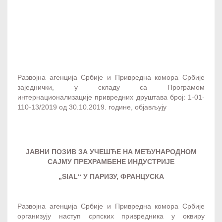
B2B meetings - Evropska mreža preduzetništva
Развојна агенција Србије и Привредна комора Србије
заједнички, у складу са Програмом
интернационализације привредних друштава број: 1-01-
110-13/2019 од 30.10.2019. године, објављују
ЈАВНИ ПОЗИВ ЗА УЧЕШЋЕ НА МЕЂУНАРОДНОМ
САЈМУ ПРЕХРАМБЕНЕ ИНДУСТРИЈЕ
„
SIAL
“ У ПАРИЗУ
,
ФРАНЦУСКА
Развојна агенција Србије и Привредна комора Србије
организују наступ српских привредника у оквиру