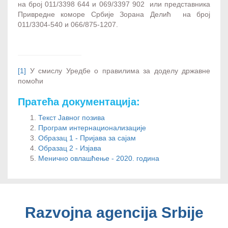
на број 011/3398 644 и 069/3397 902 или представника
Привредне коморе Србије Зорана Делић на број
011/3304-540 и 066/875-1207.
[1]
У смислу Уредбе о правилима за доделу државне
помоћи
Пратећа документација:
Текст Јавног позива
Програм интернационализације
Образац 1 - Пријава за сајам
Образац 2 - Изјава
Менично овлашћење - 2020. година
Razvojna agencija Srbije