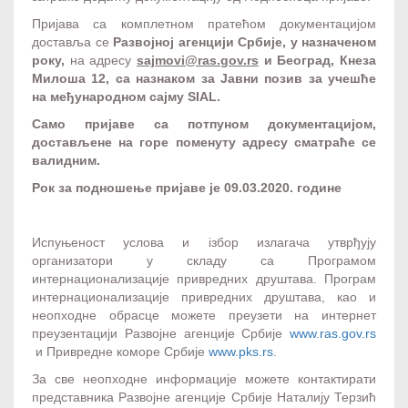
Пријава са комплетном пратећом документацијом
доставља се
Развојној агенцији Србије, у назначеном
року,
на адресу
sajmovi@ras.gov.rs
и Београд, Кнеза
Милоша 12, са назнаком за Јавни позив за учешће
на међународном сајму
SIAL
.
Само пријаве са потпуном документацијом,
достављене на горе поменуту адресу сматраће се
валидним.
Рок за подношење пријаве је 09.03.2020. године
Испуњеност услова и iзбор излагача утврђују
организатори у складу са Програмом
интернационализације привредних друштава. Програм
интернационализације привредних друштава, као и
неопходне обрасце можете преузети на интернет
преузентацији Развојне агенције Србије
www.ras.gov.rs
и Привредне коморе Србије
www.pks.rs
.
За све неопходне информације можете контактирати
представника Развојне агенције Србије Наталију Терзић