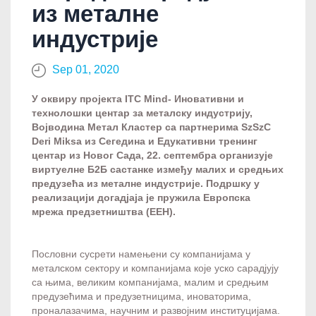
из металне
индустрије
Sep 01, 2020
У оквиру пројекта ITC Mind- Иновативни и
технолошки центар за металску индустрију,
Војводина Метал Кластер са партнерима SzSzC
Deri Miksa из Сегедина и Едукативни тренинг
центар из Новог Сада, 22. септембра организује
виртуелне Б2Б састанке између малих и средњих
предузећа из металне индустрије. Подршку у
реализацији догадјаја је пружила Европска
мрежа предзетништва (ЕЕН).
Пословни сусрети намењени су компанијама у
металском сектору и компанијама које уско сарадјују
са њима, великим компанијама, малим и средњим
предузећима и предузетницима, иноваторима,
проналазачима, научним и развојним институцијама.