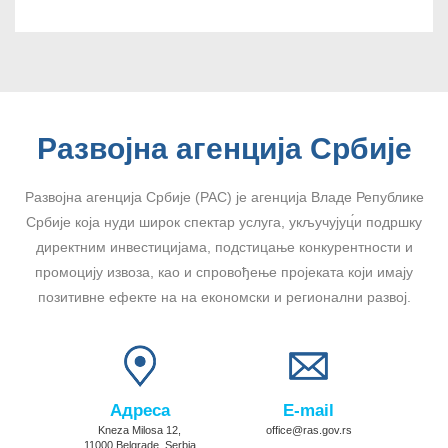
Развојна агенција Србије
Развојна агенција Србије (РАС) је агенција Владе Републике
Србије која нуди широк спектар услуга, укључујуц́и подршку
директним инвестицијама, подстицање конкурентности и
промоцију извоза, као и спровођење пројеката који имају
позитивне ефекте на на економски и регионални развој.
Адреса
E-mail
Kneza Milosa 12,
office@ras.gov.rs
11000 Belgrade, Serbia