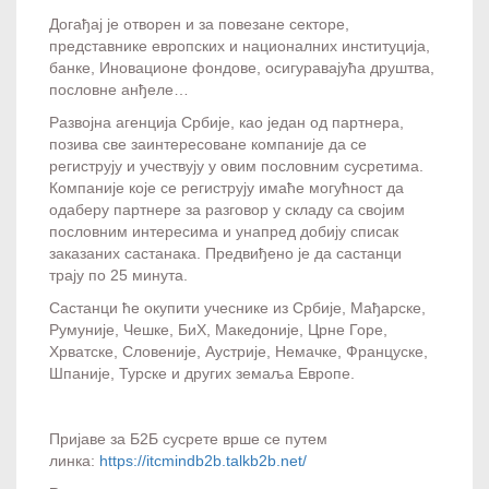
Догађај је отворен и за повезане секторе,
представнике европских и националних институција,
банке, Иновационе фондове, осигуравајућа друштва,
пословне анђеле…
Развојна агенција Србије, као један од партнера,
позива све заинтересоване компаније да се
региструју и учествују у овим пословним сусретима.
Компаније које се региструју имаће могућност да
одаберу партнере за разговор у складу са својим
пословним интересима и унапред добију списак
заказаних састанака. Предвиђено је да састанци
трају по 25 минута.
Састанци ће окупити учеснике из Србије, Мађарске,
Румуније, Чешке, БиХ, Македоније, Црне Горе,
Хрватске, Словеније, Аустрије, Немачке, Француске,
Шпаније, Турске и других земаља Европе.
Пријаве за Б2Б сусрете врше се путем
линка:
https://itcmindb2b.talkb2b.net/