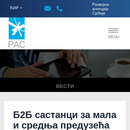
;
Развојна
ЋИР
агенција
Србије
Toggle
MENU
navigat
ВЕСТИ
Б2Б састанци за мала
и средња предузећа